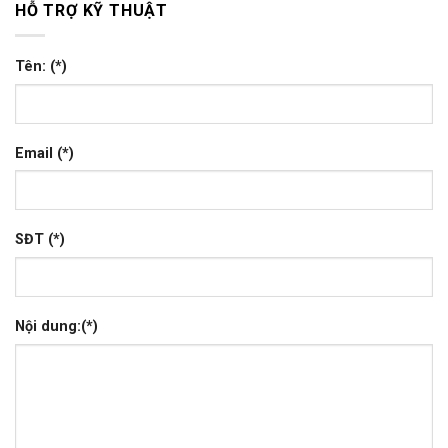
HỖ TRỢ KỸ THUẬT
Tên: (*)
Email (*)
SĐT (*)
Nội dung:(*)