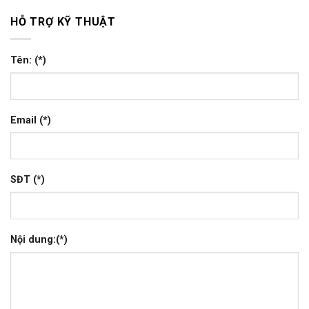
HỖ TRỢ KỸ THUẬT
Tên: (*)
Email (*)
SĐT (*)
Nội dung:(*)