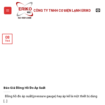
Skip
to
CÔNG TY TNHH CƠ ĐIỆN LẠNH ERIKO
content
08
Th4
Báo Giá Đồng Hồ Đo Áp Suất
Đồng hồ đo áp suất(pressure gauge) hay áp kế là một thiết bị dùng
[...]