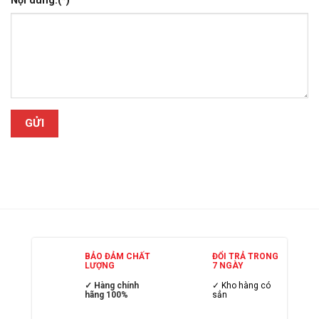
Nội dung:(*)
BẢO ĐẢM CHẤT
ĐỔI TRẢ TRONG
LƯỢNG
7 NGÀY
✓ Hàng chính
✓ Kho hàng có
hãng 100%
sẳn