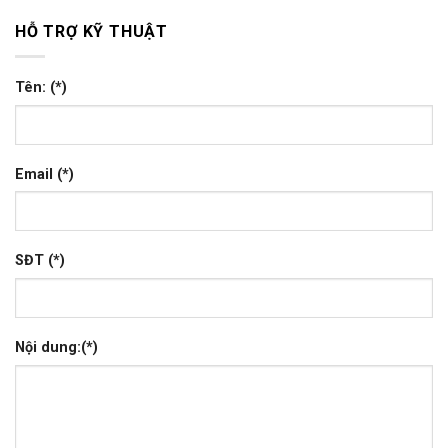
HỖ TRỢ KỸ THUẬT
Tên: (*)
Email (*)
SĐT (*)
Nội dung:(*)