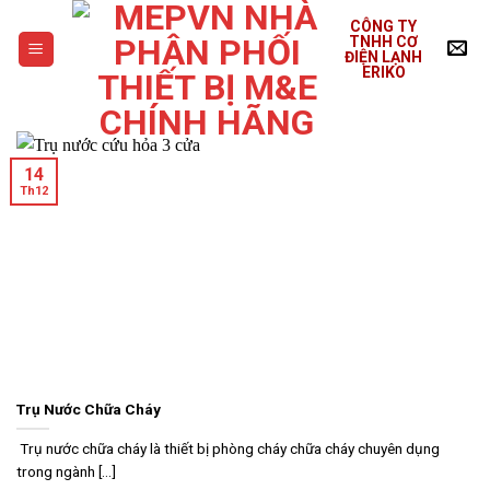
Skip
CÔNG TY
to
TNHH CƠ
ĐIỆN LẠNH
content
ERIKO
14
Th12
Trụ Nước Chữa Cháy
Trụ nước chữa cháy là thiết bị phòng cháy chữa cháy chuyên dụng
trong ngành [...]