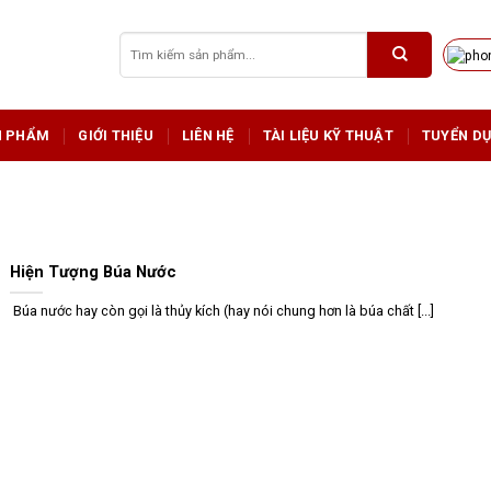
Tìm
kiếm:
N PHẨM
GIỚI THIỆU
LIÊN HỆ
TÀI LIỆU KỸ THUẬT
TUYỂN D
Hiện Tượng Búa Nước
Búa nước hay còn gọi là thủy kích (hay nói chung hơn là búa chất [...]