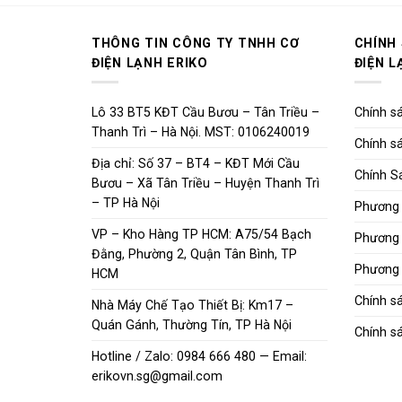
THÔNG TIN CÔNG TY TNHH CƠ
CHÍNH
ĐIỆN LẠNH ERIKO
ĐIỆN L
Lô 33 BT5 KĐT Cầu Bươu – Tân Triều –
Chính sá
Thanh Trì – Hà Nội. MST: 0106240019
Chính sá
Địa chỉ: Số 37 – BT4 – KĐT Mới Cầu
Chính S
Bươu – Xã Tân Triều – Huyện Thanh Trì
– TP Hà Nội
Phương 
VP – Kho Hàng TP HCM: A75/54 Bạch
Phương 
Đằng, Phường 2, Quận Tân Bình, TP
Phương 
HCM
Chính s
Nhà Máy Chế Tạo Thiết Bị: Km17 –
Quán Gánh, Thường Tín, TP Hà Nội
Chính sá
Hotline / Zalo: 0984 666 480 — Email:
erikovn.sg@gmail.com