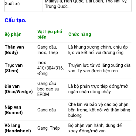
Malaysia, Hàn Quốc, Đài Loan, Thổ Nhĩ Kỳ,
Xuất xứ
Trung Quốc,…
Cấu tạo.
Vật liệu phổ
Bộ phận
Chức năng
biến
Thân van
Gang cầu,
Là khung xương chính, chịu áp
(Body)
Inox, Thép
lực và kết nối với đường ống.
Inox
Trục van
Truyền lực từ vô lăng xuống đĩa
410/304/316,
(Stem)
van. Ty van được tiện ren.
Đồng
Gang cầu
Đĩa van
Là bộ phận trực tiếp đóng/mở,
bọc cao su
(Disc/Wedge)
ngăn chặn dòng chảy.
EPDM
Che kín và bảo vệ các bộ phận
Nắp van
Gang cầu
bên trong, kết nối với thân bằng
(Bonnet)
bulong.
Vô lăng
Bộ phận vận hành, dùng để
Gang, Thép
(Handwheel)
xoay đóng/mở van.