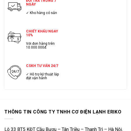
ĐỔI TRẢ TRONG 7
NGÀY
✓ Kho hàng có sẳn
CHIẾT KHẤU NGAY
10%
Với đơn hàng trên
10.000.000đ.
CSKH TƯ VẤN 24/7
✓ Hỗ trợ kỹ thuật lắp
đặt vận hành
THÔNG TIN CÔNG TY TNHH CƠ ĐIỆN LẠNH ERIKO
Lô 33 BT5 KĐT Cầu Bươu – Tân Triều – Thanh Trì – Hà Nội.