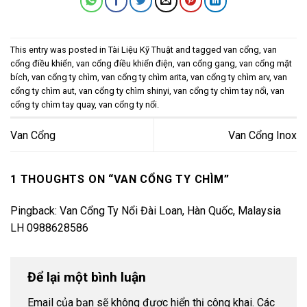
This entry was posted in
Tài Liệu Kỹ Thuật
and tagged
van cổng
,
van
cổng điều khiển
,
van cổng điều khiển điện
,
van cổng gang
,
van cổng mặt
bích
,
van cổng ty chìm
,
van cổng ty chìm arita
,
van cổng ty chìm arv
,
van
cổng ty chìm aut
,
van cổng ty chìm shinyi
,
van cổng ty chìm tay nổi
,
van
cổng ty chìm tay quay
,
van cổng ty nổi
.
Van Cổng
Van Cổng Inox
1 THOUGHTS ON “
VAN CỔNG TY CHÌM
”
Pingback:
Van Cổng Ty Nổi Đài Loan, Hàn Quốc, Malaysia
LH 0988628586
Để lại một bình luận
Email của bạn sẽ không được hiển thị công khai.
Các