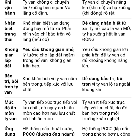
Khi
Ty van không di chuyển
Ty van di chuyển nâng
vận
lên/xuống bên ngoài. Vô
lên (khi mở) và hạ xuống
hành
lăng cố định.
(khi đóng) rõ rệt.
Nhận
Khó nhận biết van đang
Dễ dàng nhận biết từ
biết
đóng hay mở từ xa. Phải
xa
. Ty nổi cao là van MỞ,
trạng
nhìn vào chỉ báo trên vô
ty hạ xuống hết là van
thái
lăng (nếu có).
ĐÓNG.
Không
Yêu cầu không gian nhỏ
,
Yêu cầu không gian lớn
gian
lý tưởng cho lắp đặt ngầm,
phía trên để ty van có
lắp
trong hố van, không gian
đủ khoảng không nâng
đặt
trần hẹp.
lên.
Bảo
Khó khăn hơn vì ty van nằm
Dễ dàng bảo trì, bôi
trì, bôi
bên trong, tiếp xúc với lưu
trơn
vì ty van lộ ra ngoài
trơn ty
chất.
không khí.
van
Mức
Ty van tiếp xúc trực tiếp với
Ty van ít tiếp xúc trực
độ ăn
lưu chất, có nguy cơ bị ăn
tiếp với lưu chất, do đó
mòn
mòn cao hơn nếu lưu chất
bền hơn trong môi
ty van
có tính ăn mòn.
trường khắc nghiệt.
Ứng
Hệ thống cấp thoát nước,
Hệ thống PCCC (lắp nổi
dụng
PCCC (đường ống ngầm)
,
trong phòng bơm), công