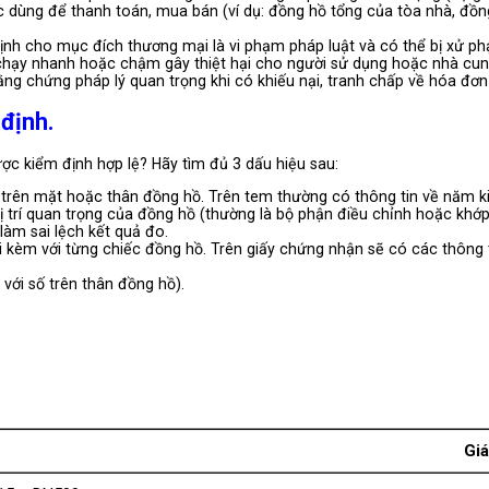
 dùng để thanh toán, mua bán (ví dụ: đồng hồ tổng của tòa nhà, đồn
h cho mục đích thương mại là vi phạm pháp luật và có thể bị xử phạ
chạy nhanh hoặc chậm gây thiệt hại cho người sử dụng hoặc nhà cun
ng chứng pháp lý quan trọng khi có khiếu nại, tranh chấp về hóa đơn
định.
 kiểm định hợp lệ? Hãy tìm đủ 3 dấu hiệu sau:
rên mặt hoặc thân đồng hồ. Trên tem thường có thông tin về năm kiể
ị trí quan trọng của đồng hồ (thường là bộ phận điều chỉnh hoặc khớ
làm sai lệch kết quả đo.
đi kèm với từng chiếc đồng hồ. Trên giấy chứng nhận sẽ có các thông 
 với số trên thân đồng hồ).
Giá