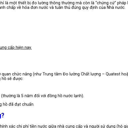
ỉ là một thiết bị đo lường thông thường mà còn là “chứng cứ” pháp 
ranh chấp về hóa đơn nước và tuân thủ đúng quy định của Nhà nước.
ung cấp hiện nay.
cơ quan chức năng (như Trung tâm Đo lường Chất lượng – Quatest ho
g hồ sẽ được:
 (thường là 5 năm đối với đồng hồ nước lạnh).
g hồ đã đạt chuẩn.
g?
hính xác chi phí tiền nước giữa nhà cung cấp và người sử dụng (hộ gi