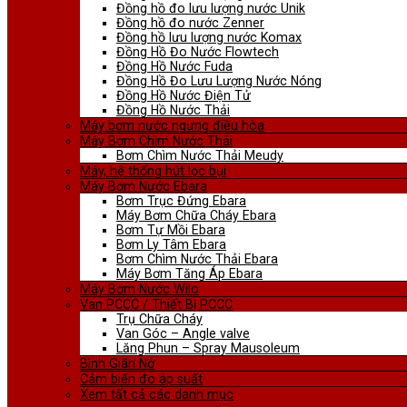
Đồng hồ đo lưu lượng nước Unik
Đồng hồ đo nước Zenner
Đồng hồ lưu lượng nước Komax
Đồng Hồ Đo Nước Flowtech
Đồng Hồ Nước Fuda
Đồng Hồ Đo Lưu Lượng Nước Nóng
Đồng Hồ Nước Điện Tử
Đồng Hồ Nước Thải
Máy bơm nước ngưng điều hòa
Máy Bơm Chìm Nước Thải
Bơm Chìm Nước Thải Meudy
Máy, hệ thống hút lọc bụi
Máy Bơm Nước Ebara
Bơm Trục Đứng Ebara
Máy Bơm Chữa Cháy Ebara
Bơm Tự Mồi Ebara
Bơm Ly Tâm Ebara
Bơm Chìm Nước Thải Ebara
Máy Bơm Tăng Áp Ebara
Máy Bơm Nước Wilo
Van PCCC / Thiết Bị PCCC
Trụ Chữa Cháy
Van Góc – Angle valve
Lăng Phun – Spray Mausoleum
Bình Giãn Nở
Cảm biến đo áp suất
Xem tất cả các danh mục