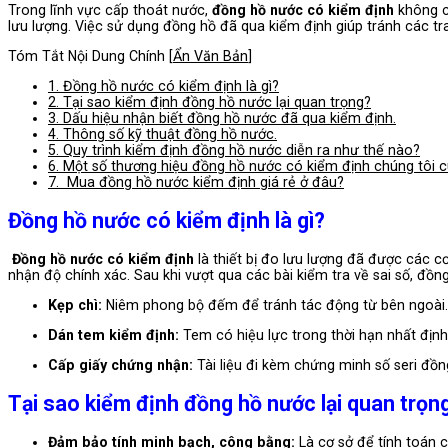
Trong lĩnh vực cấp thoát nước,
đồng hồ nước có kiểm định
không ch
lưu lượng. Việc sử dụng đồng hồ đã qua kiểm định giúp tránh các t
Tóm Tắt Nội Dung Chính
[
Ẩn Văn Bản
]
1.
Đồng hồ nước có kiểm định là gì?
2.
Tại sao kiểm định đồng hồ nước lại quan trọng?
3.
Dấu hiệu nhận biết đồng hồ nước đã qua kiểm định.
4.
Thông số kỹ thuật đồng hồ nước.
5.
Quy trình kiểm định đồng hồ nước diễn ra như thế nào?
6.
Một số thương hiệu đồng hồ nước có kiểm định chúng tôi c
7.
Mua đồng hồ nước kiểm định giá rẻ ở đâu?
Đồng hồ nước có kiểm định là gì?
Đồng hồ nước có kiểm định
là thiết bị đo lưu lượng đã được các 
nhận độ chính xác. Sau khi vượt qua các bài kiểm tra về sai số, đồn
Kẹp chì:
Niêm phong bộ đếm để tránh tác động từ bên ngoài.
Dán tem kiểm định:
Tem có hiệu lực trong thời hạn nhất định
Cấp giấy chứng nhận:
Tài liệu đi kèm chứng minh số seri đồn
Tại sao kiểm định đồng hồ nước lại quan trọn
Đảm bảo tính minh bạch, công bằng:
Là cơ sở để tính toán c