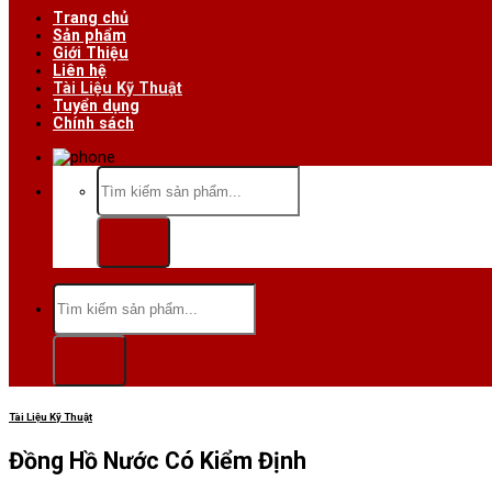
Trang chủ
Sản phẩm
Giới Thiệu
Liên hệ
Tài Liệu Kỹ Thuật
Tuyển dụng
Chính sách
Hotline/Zalo:0984 666 480
Tìm
kiếm:
Tìm
kiếm:
Tài Liệu Kỹ Thuật
Đồng Hồ Nước Có Kiểm Định