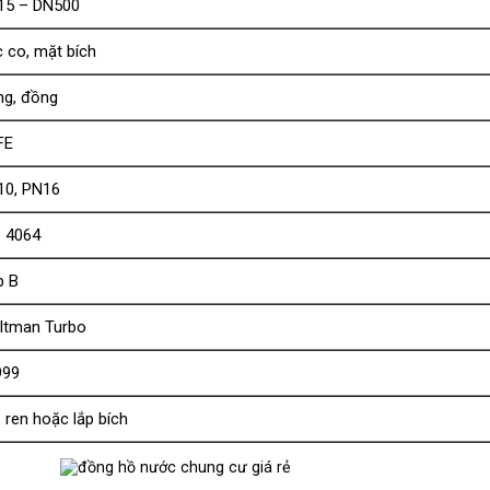
15 – DN500
 co, mặt bích
ng, đồng
FE
10, PN16
O 4064
p B
ltman Turbo
999
 ren hoặc lắp bích