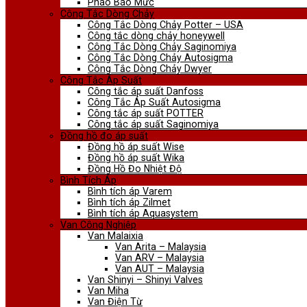
Phao Báo Mức
Công Tắc Dòng Chảy
Công Tắc Dòng Chảy Potter – USA
Công tắc dòng chảy honeywell
Công Tắc Dòng Chảy Saginomiya
Công Tắc Dòng Chảy Autosigma
Công Tắc Dòng Chảy Dwyer
Công Tắc Áp Suất
Công tắc áp suất Danfoss
Công Tắc Áp Suất Autosigma
Công tắc áp suất POTTER
Công tắc áp suất Saginomiya
Đồng hồ đo áp suất
Đồng hồ áp suất Wise
Đồng hồ áp suất Wika
Đồng Hồ Đo Nhiệt Độ
Bình Tích Áp
Bình tích áp Varem
Bình tích áp Zilmet
Bình tích áp Aquasystem
Van Công Nghiệp
Van Malaixia
Van Arita – Malaysia
Van ARV – Malaysia
Van AUT – Malaysia
Van Shinyi – Shinyi Valves
Van Miha
Van Điện Từ