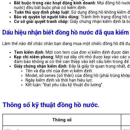
Bắt buộc trong các hoạt động kinh doanh:
Mọi đồng hồ nước
nước) đều bắt buộc phải có kiểm định.
Tuân thủ quy định pháp luật:
Sử dụng đồng hồ không kiểm địn
Bảo vệ quyền lợi người tiêu dùng:
Tránh tình trạng đồng hồ 
Cơ sở giải quyết tranh chấp:
Giấy chứng nhận kiểm định là bằ
Dấu hiệu nhận biết đồng hồ nước đã qua kiểm 
Làm thế nào để chắc chắn bạn đang mua một chiếc đồng hồ đã được
Tem kiểm định:
Một con tem của đơn vị kiểm định được dán t
Kẹp chì niêm phong:
Một sợi dây chì nhỏ được kẹp vào các v
đảm bảo không ai có thể can thiệp vào kết cấu bên trong để 
Giấy chứng nhận kiểm định:
Đây là giấy tờ quan trọng nhất, 
Tên và địa chỉ của đơn vị kiểm định.
Model, số series (số thân) của đồng hồ (phải trùng khớp
Ngày kiểm định và thời hạn hiệu lực.
Kết luận: “Đạt yêu cầu kỹ thuật đo lường”.
Thông số kỹ thuật đồng hồ nước.
Thông số