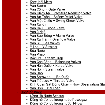
Khớp Nối Mềm
Van Bướm
Van Cổng – Gate Valve
Van Giảm Áp – Pressure Reducing Valve
Van An Toàn – Safety Relief Valve
Van Một Chiều – Swing Check Valve
Van Xả Khí
Van Cầu – Globe Valve
Van 3 Ngã
Van Báo Động – Alarm Valve
Van Xả Tràn – Overflow Valve
Van Bi – Ball Valves
Y Lọc – Y Strainer
Búa Nước
Van Phao
Bẫy Hơi – Steam Trap
Van Cân Bằng – Balancing Valves
Van Hàn Quốc – Korea Valve
Van Hơi – Steam valve
Van Dao
Van Samwoo – Hàn Quốc
Van Tiết Lưu – Throttle Valve
Kính Quan Sát Dòng Chảy – Flow Observation Gla
Van Unik – Đài Loan
Đồng hồ nước
Đồng Hồ Nước Sensus
Đồng hồ đo lưu lượng nước Powogaz
Đồng hồ đo lưu lượng nước T-Flow