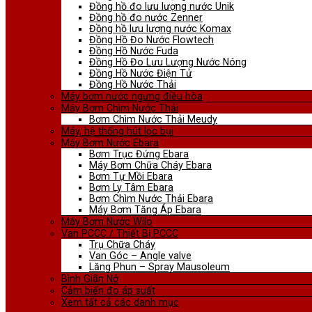
Đồng hồ đo lưu lượng nước Unik
Đồng hồ đo nước Zenner
Đồng hồ lưu lượng nước Komax
Đồng Hồ Đo Nước Flowtech
Đồng Hồ Nước Fuda
Đồng Hồ Đo Lưu Lượng Nước Nóng
Đồng Hồ Nước Điện Tử
Đồng Hồ Nước Thải
Máy bơm nước ngưng điều hòa
Máy Bơm Chìm Nước Thải
Bơm Chìm Nước Thải Meudy
Máy, hệ thống hút lọc bụi
Máy Bơm Nước Ebara
Bơm Trục Đứng Ebara
Máy Bơm Chữa Cháy Ebara
Bơm Tự Mồi Ebara
Bơm Ly Tâm Ebara
Bơm Chìm Nước Thải Ebara
Máy Bơm Tăng Áp Ebara
Máy Bơm Nước Wilo
Van PCCC / Thiết Bị PCCC
Trụ Chữa Cháy
Van Góc – Angle valve
Lăng Phun – Spray Mausoleum
Bình Giãn Nở
Cảm biến đo áp suất
Xem tất cả các danh mục