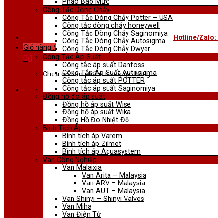
Phao Báo Mức
Công Tắc Dòng Chảy
Công Tắc Dòng Chảy Potter – USA
Công tắc dòng chảy honeywell
Công Tắc Dòng Chảy Saginomiya
Hotline/Zalo:
Công Tắc Dòng Chảy Autosigma
Giỏ hàng /
Công Tắc Dòng Chảy Dwyer
Công Tắc Áp Suất
0
₫
Công tắc áp suất Danfoss
Công Tắc Áp Suất Autosigma
Chưa có sản phẩm trong giỏ hàng.
Công tắc áp suất POTTER
Công tắc áp suất Saginomiya
Đồng hồ đo áp suất
Đồng hồ áp suất Wise
Đồng hồ áp suất Wika
Đồng Hồ Đo Nhiệt Độ
Bình Tích Áp
Bình tích áp Varem
Bình tích áp Zilmet
Bình tích áp Aquasystem
Van Công Nghiệp
Van Malaixia
Van Arita – Malaysia
Van ARV – Malaysia
Van AUT – Malaysia
Van Shinyi – Shinyi Valves
Van Miha
Van Điện Từ