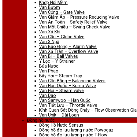
Khớp Nối Mềm
Van Bướm
Van Cổng – Gate Valve
Van Giảm Áp – Pressure Reducing Valve
Van An Toàn – Safety Relief Valve
Van Một Chiều – Swing Check Valve
Van Xả Khí
Van Cầu – Globe Valve
Van 3 Ngã
Van Báo Động – Alarm Valve
Van Xả Tràn – Overflow Valve
Van Bi – Ball Valves
Y Lọc – Y Strainer
Búa Nước
Van Phao
Bẫy Hơi – Steam Trap
Van Cân Bằng – Balancing Valves
Van Hàn Quốc – Korea Valve
Van Hơi – Steam valve
Van Dao
Van Samwoo – Hàn Quốc
Van Tiết Lưu – Throttle Valve
Kính Quan Sát Dòng Chảy – Flow Observation Gla
Van Unik – Đài Loan
Đồng hồ nước
Đồng Hồ Nước Sensus
Đồng hồ đo lưu lượng nước Powogaz
Đồng hồ đo lưu lượng nước T-Flow