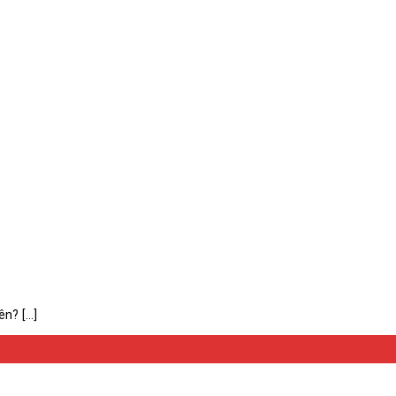
? [...]