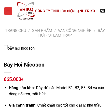
Skip
to
CÔNG TY TNHH CƠ ĐIỆN LẠNH ERIKO
content
TRANG CHỦ
/
SẢN PHẨM
/
VAN CÔNG NGHIỆP
/
BẪY
HƠI - STEAM TRAP
Bẫy Hơi Nicoson
665.000
₫
Hàng sẵn kho:
Đầy đủ các Model B1, B2, B3, B4 và các
dòng nối ren, mặt bích.
Giá cạnh tranh:
Chiết khấu cực tốt cho đại lý, nhà thầu