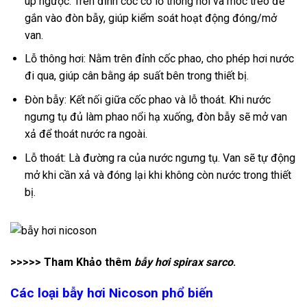
úp ngược. Trên đỉnh cốc có lỗ thông hơi và móc treo để
gắn vào đòn bẫy, giúp kiểm soát hoạt động đóng/mở
van.
Lỗ thông hơi: Nằm trên đỉnh cốc phao, cho phép hơi nước
đi qua, giúp cân bằng áp suất bên trong thiết bị.
Đòn bẫy: Kết nối giữa cốc phao và lỗ thoát. Khi nước
ngưng tụ đủ làm phao nổi hạ xuống, đòn bẫy sẽ mở van
xả để thoát nước ra ngoài.
Lỗ thoát: Là đường ra của nước ngưng tụ. Van sẽ tự động
mở khi cần xả và đóng lại khi không còn nước trong thiết
bị.
>>>>> Tham Khảo thêm
bẫy hơi spirax sarco
.
Các loại bẫy hơi Nicoson phổ biến