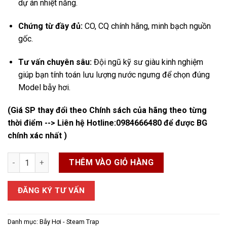
dự án nhiệt năng.
Chứng từ đầy đủ:
CO, CQ chính hãng, minh bạch nguồn
gốc.
Tư vấn chuyên sâu:
Đội ngũ kỹ sư giàu kinh nghiệm
giúp bạn tính toán lưu lượng nước ngưng để chọn đúng
Model bẫy hơi.
(Giá SP thay đổi theo Chính sách của hãng theo từng
thời điểm --> Liên hệ Hotline:
0984666480
để được BG
chính xác nhất )
Bẫy Hơi Nicoson số lượng
THÊM VÀO GIỎ HÀNG
ĐĂNG KÝ TƯ VẤN
Danh mục:
Bẫy Hơi - Steam Trap