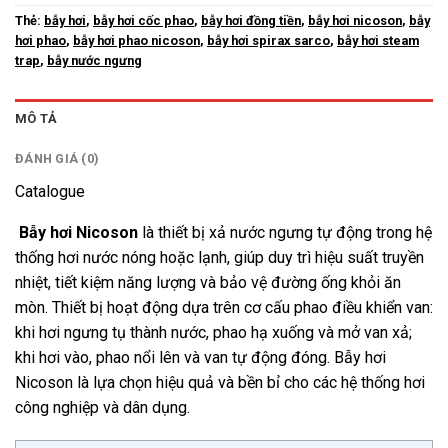
Thẻ:
bẫy hơi
,
bẫy hơi cốc phao
,
bẫy hơi đồng tiền
,
bẫy hơi nicoson
,
bẫy
hơi phao
,
bẫy hơi phao nicoson
,
bẫy hơi spirax sarco
,
bẫy hơi steam
trap
,
bẫy nước ngưng
MÔ TẢ
ĐÁNH GIÁ (0)
Catalogue
Bẫy hơi Nicoson
là thiết bị xả nước ngưng tự động trong hệ
thống hơi nước nóng hoặc lạnh, giúp duy trì hiệu suất truyền
nhiệt, tiết kiệm năng lượng và bảo vệ đường ống khỏi ăn
mòn. Thiết bị hoạt động dựa trên cơ cấu phao điều khiển van:
khi hơi ngưng tụ thành nước, phao hạ xuống và mở van xả;
khi hơi vào, phao nổi lên và van tự động đóng. Bẫy hơi
Nicoson là lựa chọn hiệu quả và bền bỉ cho các hệ thống hơi
công nghiệp và dân dụng.