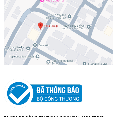
Aquastem, bình giãn nở Varem chính hãng, đầy đủ giấy tờ từ năm
2013 đến nay. Bằng uy tín lâu năm, chúng tôi cam kết sản phẩm
chất lượng, giá tốt, chiết khấu cao đối với quý khách có giá trị đơn
đặt hàng (trên 10 triệu đồng). Khi mua sản phẩm, quý khách luôn
được đảm bảo:
Đầy đủ giấy tờ Co, CQ, kiểm định cho sản phẩm.
Bảo hành sản phẩm 12 tháng.
Chiết khấu cao cho các dự án, công trình chọn mua, lắp đặt số
lượng lớn.
Được tư vấn miễn phí chọn mua dòng máy hút, quạt hút lọc bụi
phù hợp.
Miễn phí giao hàng Hà Nội, Hồ Chí Minh, hỗ trợ giao hàng toàn
quốc.
Mọi thắc mắc, tư vấn, báo giá, quý khách vui lòng liên hệ tới nhân
viên tư vấn để được hỗ trợ, xin cảm ơn!