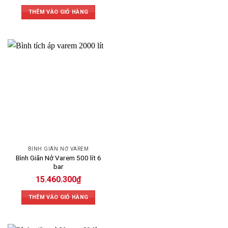
PCCC, nhà máy, cao
quy mô nhỏ đến vừa.
THÊM VÀO GIỎ HÀNG
ốc.
Rất đa dạng, mạnh về
Đầy đủ lựa chọn từ
Dung tích & dải
các model dung tích
nhỏ đến vừa, chủ yếu
sản phẩm
lớn từ 25L đến trên
từ 8L đến 1000L.
1000L.
Vỏ thép hoặc inox
Vỏ thép carbon, ruột
cao cấp, ruột EPDM
EPDM bền bỉ. Độ bền
chất lượng cao. Chịu
Vật liệu & độ bền
tốt nhưng không tối ưu
nhiệt, áp tốt, tuổi thọ
bằng Varem trong môi
cao, chống ăn mòn
trường khắc nghiệt.
tốt.
Công nghệ kiểm soát
Hiệu suất ổn định
chất lượng tiên tiến.
Công nghệ & hiệu
trong điều kiện chuẩn.
Hoạt động ổn định,
suất
Màng ngăn khí–nước
giảm rung sốc, giảm
giúp bảo vệ ruột bình.
BÌNH GIÃN NỞ VAREM
tiếng ồn hiệu quả.
Bình Giãn Nở Varem 500 lít 6
Giá hợp lý với chất
Giá cả rẻ hơn, ruột cần
bar
Giá thành & bảo
lượng. Tuổi thọ cao, ít
thay định kỳ nếu dùng
15.460.300
₫
trì
bảo trì, tiết kiệm chi
nước cứng. Dịch vụ hỗ
phí lâu dài.
trợ kỹ thuật tốt.
THÊM VÀO GIỎ HÀNG
Ruột bình có thể
Model lớn cần không
xuống cấp nhanh với
gian lắp đặt rộng. Ít
Hạn chế
nước không sạch. Giá
lựa chọn chuyên biệt
chưa tối ưu nếu so về