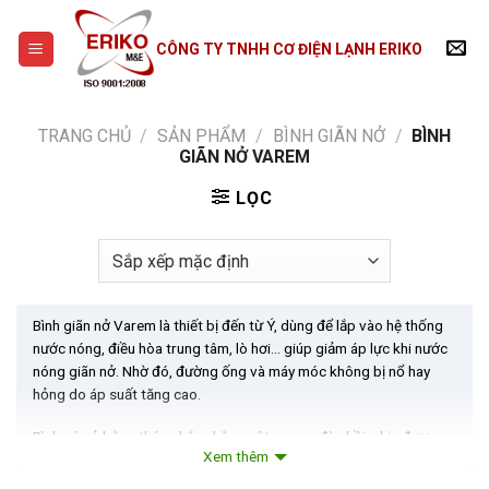
Skip
to
CÔNG TY TNHH CƠ ĐIỆN LẠNH ERIKO
content
TRANG CHỦ
/
SẢN PHẨM
/
BÌNH GIÃN NỞ
/
BÌNH
GIÃN NỞ VAREM
LỌC
Bình giãn nở Varem là thiết bị đến từ Ý, dùng để lắp vào hệ thống
nước nóng, điều hòa trung tâm, lò hơi… giúp giảm áp lực khi nước
nóng giãn nở. Nhờ đó, đường ống và máy móc không bị nổ hay
hỏng do áp suất tăng cao.
Bình có vỏ bằng thép chắc chắn, ruột cao su đàn hồi, chịu được
Xem thêm
nhiệt độ và áp suất lớn. Rất thích hợp dùng trong nhà máy, tòa
nhà, trung tâm thương mại… giúp hệ thống hoạt động an toàn và