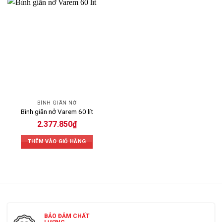
cho dân dụng nhỏ.
độ bền lâu dài.
Bảng giá bình giãn nở Varem
GIÁ THAM
DUNG TÍCH /
ỨNG DỤNG PHÙ HỢP
KHẢO
TÊN SẢN PHẨM
(VNĐ)
Phù hợp cho hệ thống thủy lực
gia đình, biệt thự, nhà phố; hệ
thống cấp nước tự động nhỏ;
Bình giãn nở
điều hòa không khí cho bể nước
2.377.850₫
Varem 60 lít
cao; công trình nhỏ cần cân
BÌNH GIÃN NỞ
bằng áp lực, chống rung, giảm
Bình giãn nở Varem 60 lít
ồn.
2.377.850
₫
Phù hợp cho hệ nước nóng và
thủy lực trong nhà dân, biệt thự,
Bình giãn nở
khách sạn nhỏ; hệ cấp nước tự
3.805.700₫
THÊM VÀO GIỎ HÀNG
Varem 100 lít
động trung bình; điều hòa
không khí và bơm tăng áp vừa.
Dành cho công trình dân dụng
Bình giãn nở
lớn, khách sạn, tòa nhà văn
Varem 200 lít (6
phòng vừa; hệ thống nước nóng
6.576.850₫
bar)
trung tâm, chiller nhỏ; nhà máy
nhỏ cần cấp nước tự động.
Dành cho tòa nhà, khách sạn,
BẢO ĐẢM CHẤT
trường học, nhà máy quy mô