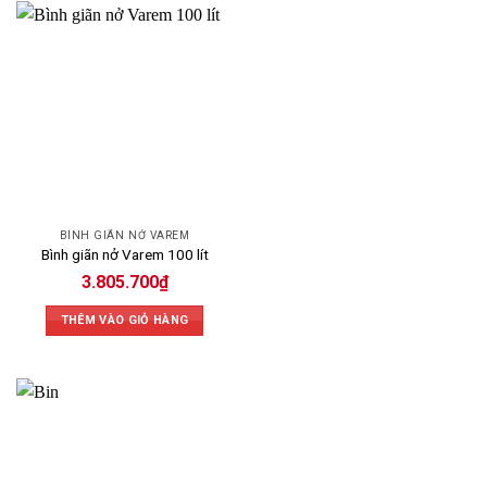
bền lâu.
BÌNH GIÃN NỞ VAREM
Bình giãn nở Varem 100 lít
3.805.700
₫
THÊM VÀO GIỎ HÀNG
Chi tiết sản phẩm bình giãn nở Varem dạng đứng