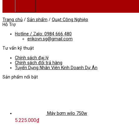
Trang chủ
/
Sản phẩm
/
Quạt Công Nghiệp
Hỗ Trợ
Hotline / Zalo: 0984 666 480
erikovn.sg@gmail.com
Tư vấn kỹ thuật
Chính sách đại lý
Chính sách đổi trả hàng
Tuyển Dụng Nhân Viên Kinh Doanh Dự Án
Sản phẩm nổi bật
Máy bơm wilo 750w
5.225.000
₫