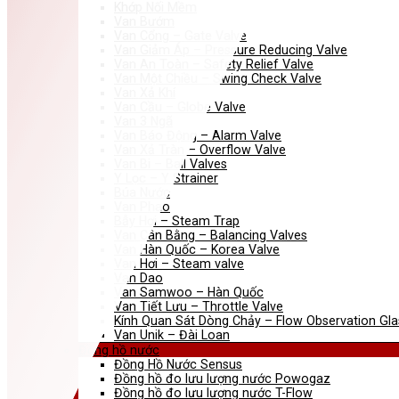
Khớp Nối Mềm
Van Bướm
Van Cổng – Gate Valve
Van Giảm Áp – Pressure Reducing Valve
Van An Toàn – Safety Relief Valve
Van Một Chiều – Swing Check Valve
Van Xả Khí
Van Cầu – Globe Valve
Van 3 Ngã
Van Báo Động – Alarm Valve
Van Xả Tràn – Overflow Valve
Van Bi – Ball Valves
Y Lọc – Y Strainer
Búa Nước
Van Phao
Bẫy Hơi – Steam Trap
Van Cân Bằng – Balancing Valves
Van Hàn Quốc – Korea Valve
Van Hơi – Steam valve
Van Dao
Van Samwoo – Hàn Quốc
Van Tiết Lưu – Throttle Valve
Kính Quan Sát Dòng Chảy – Flow Observation Gla
Van Unik – Đài Loan
Đồng hồ nước
Đồng Hồ Nước Sensus
Đồng hồ đo lưu lượng nước Powogaz
Đồng hồ đo lưu lượng nước T-Flow