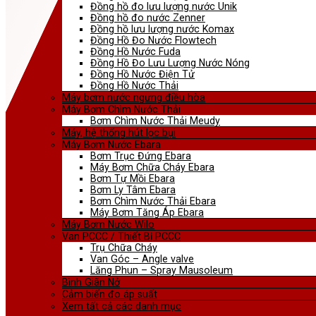
Đồng hồ đo lưu lượng nước Unik
Đồng hồ đo nước Zenner
Đồng hồ lưu lượng nước Komax
Đồng Hồ Đo Nước Flowtech
Đồng Hồ Nước Fuda
Đồng Hồ Đo Lưu Lượng Nước Nóng
Đồng Hồ Nước Điện Tử
Đồng Hồ Nước Thải
Máy bơm nước ngưng điều hòa
Máy Bơm Chìm Nước Thải
Bơm Chìm Nước Thải Meudy
Máy, hệ thống hút lọc bụi
Máy Bơm Nước Ebara
Bơm Trục Đứng Ebara
Máy Bơm Chữa Cháy Ebara
Bơm Tự Mồi Ebara
Bơm Ly Tâm Ebara
Bơm Chìm Nước Thải Ebara
Máy Bơm Tăng Áp Ebara
Máy Bơm Nước Wilo
Van PCCC / Thiết Bị PCCC
Trụ Chữa Cháy
Van Góc – Angle valve
Lăng Phun – Spray Mausoleum
Bình Giãn Nở
Cảm biến đo áp suất
Xem tất cả các danh mục