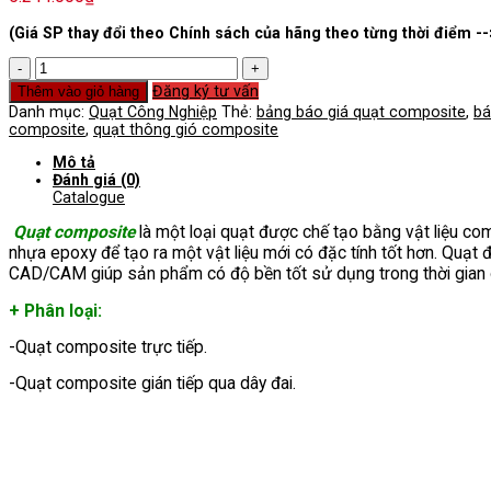
(Giá SP thay đổi theo Chính sách của hãng theo từng thời điểm --
Quạt
Composite
Đăng ký tư vấn
Thêm vào giỏ hàng
số
Danh mục:
Quạt Công Nghiệp
Thẻ:
bảng báo giá quạt composite
,
bá
lượng
composite
,
quạt thông gió composite
Mô tả
Đánh giá (0)
Catalogue
Quạt composite
là một loại quạt được chế tạo bằng vật liệu comp
nhựa epoxy để tạo ra một vật liệu mới có đặc tính tốt hơn. Quạt
CAD/CAM giúp sản phẩm có độ bền tốt sử dụng trong thời gian 
+ Phân loại:
-Quạt composite trực tiếp.
-Quạt composite gián tiếp qua dây đai.