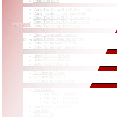
Phao Báo Mức
Công Tắc Dòng Chảy
Công Tắc Dòng Chảy Potter – USA
Công tắc dòng chảy honeywell
Công Tắc Dòng Chảy Saginomiya
Hotline/Zalo:
Công Tắc Dòng Chảy Autosigma
Giỏ hàng /
Công Tắc Dòng Chảy Dwyer
Công Tắc Áp Suất
0
₫
Công tắc áp suất Danfoss
Công Tắc Áp Suất Autosigma
Chưa có sản phẩm trong giỏ hàng.
Công tắc áp suất POTTER
Công tắc áp suất Saginomiya
Đồng hồ đo áp suất
Đồng hồ áp suất Wise
Đồng hồ áp suất Wika
Đồng Hồ Đo Nhiệt Độ
Bình Tích Áp
Bình tích áp Varem
Bình tích áp Zilmet
Bình tích áp Aquasystem
Van Công Nghiệp
Van Malaixia
Van Arita – Malaysia
Van ARV – Malaysia
Van AUT – Malaysia
Van Shinyi – Shinyi Valves
Van Miha
Van Điện Từ