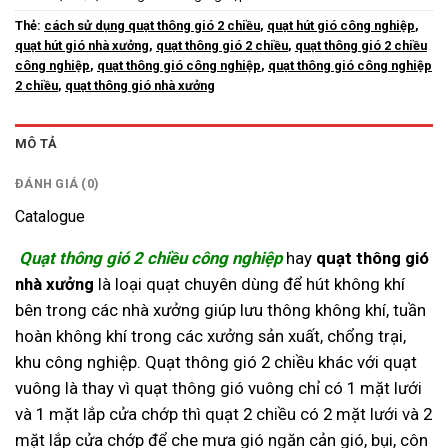
Thẻ:
cách sử dụng quạt thông gió 2 chiều
,
quạt hút gió công nghiệp
,
quạt hút gió nhà xưởng
,
quạt thông gió 2 chiều
,
quạt thông gió 2 chiều
công nghiệp
,
quạt thông gió công nghiệp
,
quạt thông gió công nghiệp
2 chiều
,
quạt thông gió nhà xưởng
MÔ TẢ
ĐÁNH GIÁ (0)
Catalogue
Quạt thông gió 2 chiều công nghiệp
hay
quạt thông gió
nhà xưởng
là loại quạt chuyên dùng để hút không khí
bên trong các nhà xưởng giúp lưu thông không khí, tuần
hoàn không khí trong các xưởng sản xuất, chổng trại,
khu công nghiệp. Quạt thông gió 2 chiều khác với quạt
vuông là thay vì quạt thông gió vuông chỉ có 1 mặt lưới
và 1 mặt lắp cửa chớp thì quạt 2 chiều có 2 mặt lưới và 2
mặt lắp cửa chớp để che mưa gió ngăn cản gió, bụi, côn