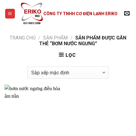
Skip
to
CÔNG TY TNHH CƠ ĐIỆN LẠNH ERIKO
content
TRANG CHỦ
/
SẢN PHẨM
/
SẢN PHẨM ĐƯỢC GẮN
THẺ “BƠM NƯỚC NGƯNG”
LỌC