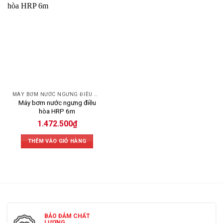
MÁY BƠM NƯỚC NGƯNG ĐIỀU HÒA
Máy bơm nước ngưng điều
hòa HRP 6m
1.472.500
₫
THÊM VÀO GIỎ HÀNG
BẢO ĐẢM CHẤT
LƯỢNG