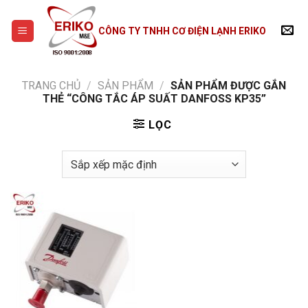
Skip
to
CÔNG TY TNHH CƠ ĐIỆN LẠNH ERIKO
content
TRANG CHỦ
/
SẢN PHẨM
/
SẢN PHẨM ĐƯỢC GẮN
THẺ “CÔNG TẮC ÁP SUẤT DANFOSS KP35”
LỌC