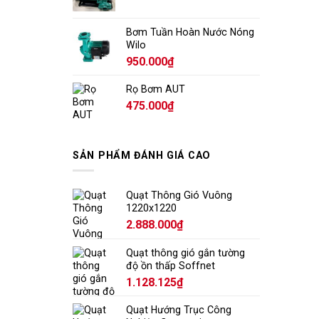
Bơm Tuần Hoàn Nước Nóng
Wilo
950.000
₫
Rọ Bơm AUT
475.000
₫
SẢN PHẨM ĐÁNH GIÁ CAO
Quạt Thông Gió Vuông
1220x1220
2.888.000
₫
Quạt thông gió gắn tường
độ ồn thấp Soffnet
1.128.125
₫
Quạt Hướng Trục Công