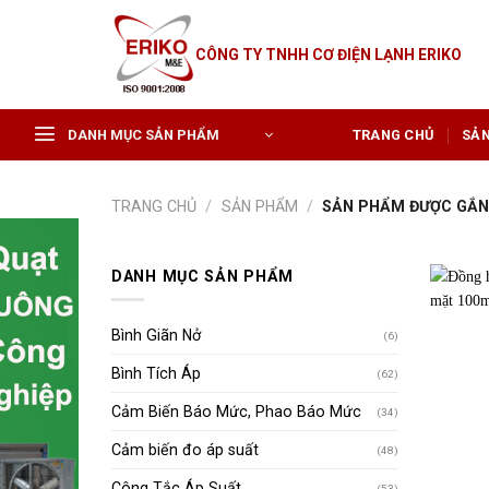
Skip
to
CÔNG TY TNHH CƠ ĐIỆN LẠNH ERIKO
content
DANH MỤC SẢN PHẨM
TRANG CHỦ
SẢ
TRANG CHỦ
/
SẢN PHẨM
/
SẢN PHẨM ĐƯỢC GẮN 
DANH MỤC SẢN PHẨM
Bình Giãn Nở
(6)
Bình Tích Áp
(62)
Cảm Biến Báo Mức, Phao Báo Mức
(34)
Cảm biến đo áp suất
(48)
Công Tắc Áp Suất
(53)