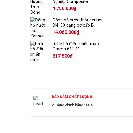
Nghiệp Composite
4.750.000
₫
Đồng hồ nước thải Zenner
DN150 dạng cơ cấp B
14.060.000
₫
Rơ le bộ điều khiển mức
Omron 61F-11
617.500
₫
BẢO ĐẢM CHẤT LƯỢNG
✓ Hàng chính hãng 100%