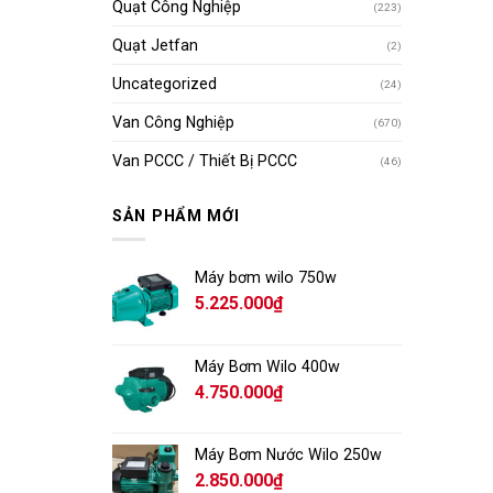
Quạt Công Nghiệp
(223)
Quạt Jetfan
(2)
Uncategorized
(24)
Van Công Nghiệp
(670)
Van PCCC / Thiết Bị PCCC
(46)
SẢN PHẨM MỚI
Máy bơm wilo 750w
5.225.000
₫
Máy Bơm Wilo 400w
4.750.000
₫
Máy Bơm Nước Wilo 250w
2.850.000
₫