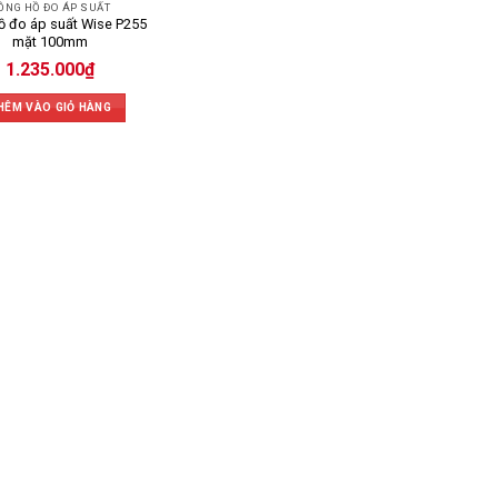
ỒNG HỒ ĐO ÁP SUẤT
ồ đo áp suất Wise P255
mặt 100mm
1.235.000
₫
HÊM VÀO GIỎ HÀNG