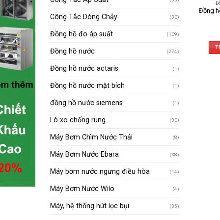
Đ
Đồng h
Công Tắc Dòng Chảy
(30)
Đồng hồ đo áp suất
(109)
T
Đồng hồ nước
(274)
Đồng hồ nước actaris
(1)
Đồng hồ nước mặt bích
(1)
đồng hồ nước siemens
(1)
Lò xo chống rung
(30)
Máy Bơm Chìm Nước Thải
(8)
Máy Bơm Nước Ebara
(38)
Máy bơm nước ngưng điều hòa
(14)
Máy Bơm Nước Wilo
(4)
Máy, hệ thống hút lọc bụi
(35)