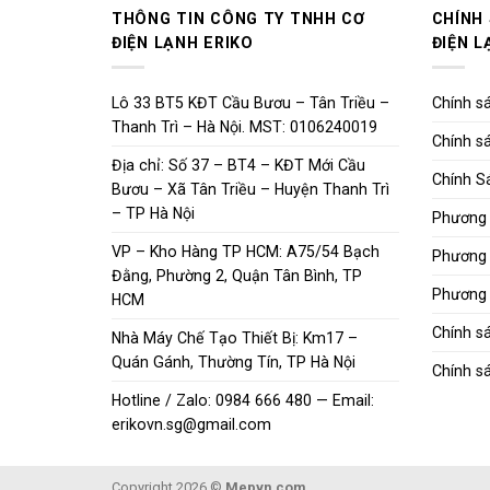
THÔNG TIN CÔNG TY TNHH CƠ
CHÍNH
ĐIỆN LẠNH ERIKO
ĐIỆN L
Lô 33 BT5 KĐT Cầu Bươu – Tân Triều –
Chính sá
Thanh Trì – Hà Nội. MST: 0106240019
Chính sá
Địa chỉ: Số 37 – BT4 – KĐT Mới Cầu
Chính S
Bươu – Xã Tân Triều – Huyện Thanh Trì
– TP Hà Nội
Phương 
VP – Kho Hàng TP HCM: A75/54 Bạch
Phương 
Đằng, Phường 2, Quận Tân Bình, TP
Phương 
HCM
Chính s
Nhà Máy Chế Tạo Thiết Bị: Km17 –
Quán Gánh, Thường Tín, TP Hà Nội
Chính sá
Hotline / Zalo: 0984 666 480 — Email:
erikovn.sg@gmail.com
Copyright 2026 ©
Mepvn.com