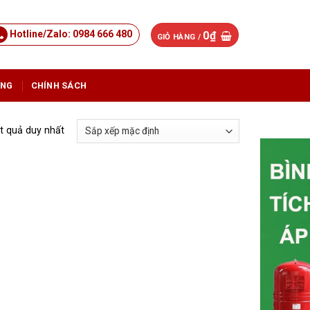
Hotline/Zalo: 0984 666 480
0
₫
GIỎ HÀNG /
ỤNG
CHÍNH SÁCH
ết quả duy nhất