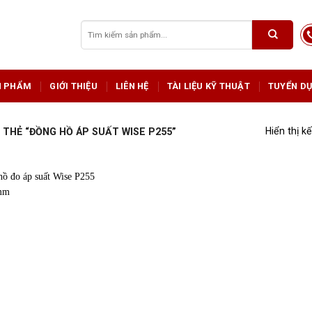
Tìm
kiếm:
N PHẨM
GIỚI THIỆU
LIÊN HỆ
TÀI LIỆU KỸ THUẬT
TUYỂN D
Hiển thị k
THẺ “ĐỒNG HỒ ÁP SUẤT WISE P255”