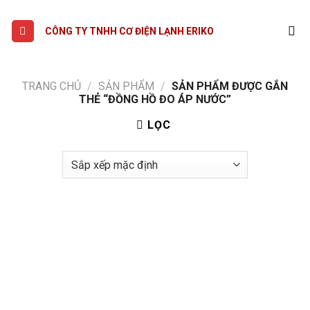
Skip
to
CÔNG TY TNHH CƠ ĐIỆN LẠNH ERIKO
content
TRANG CHỦ
/
SẢN PHẨM
/
SẢN PHẨM ĐƯỢC GẮN
THẺ “ĐỒNG HỒ ĐO ÁP NƯỚC”
LỌC