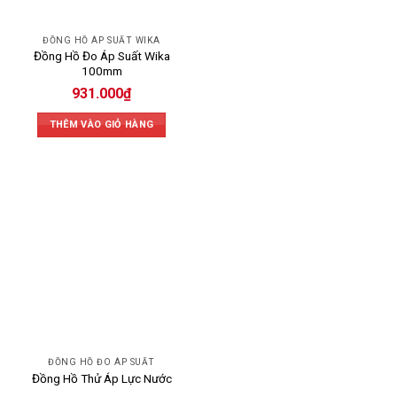
ĐỒNG HỒ ÁP SUẤT WIKA
Đồng Hồ Đo Áp Suất Wika
100mm
931.000
₫
THÊM VÀO GIỎ HÀNG
ĐỒNG HỒ ĐO ÁP SUẤT
Đồng Hồ Thử Áp Lực Nước