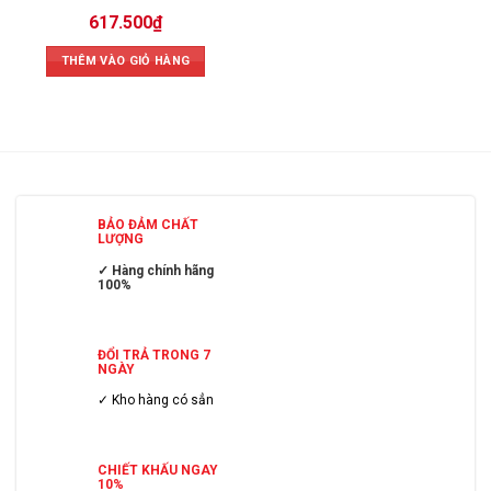
617.500
₫
THÊM VÀO GIỎ HÀNG
BẢO ĐẢM CHẤT
LƯỢNG
✓ Hàng chính hãng
100%
ĐỔI TRẢ TRONG 7
NGÀY
✓ Kho hàng có sẳn
CHIẾT KHẤU NGAY
10%