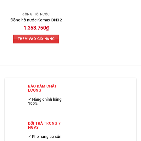
ĐỒNG HỒ NƯỚC
Đồng hồ nước Komax DN32
1.353.750
₫
THÊM VÀO GIỎ HÀNG
BẢO ĐẢM CHẤT
LƯỢNG
✓ Hàng chính hãng
100%
ĐỔI TRẢ TRONG 7
NGÀY
✓ Kho hàng có sẳn