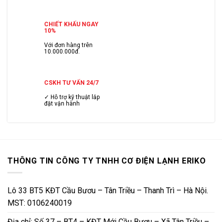
CHIẾT KHẤU NGAY
10%
Với đơn hàng trên
10.000.000đ.
CSKH TƯ VẤN 24/7
✓ Hỗ trợ kỹ thuật lắp
đặt vận hành
THÔNG TIN CÔNG TY TNHH CƠ ĐIỆN LẠNH ERIKO
Lô 33 BT5 KĐT Cầu Bươu – Tân Triều – Thanh Trì – Hà Nội.
MST: 0106240019
Địa chỉ: Số 37 – BT4 – KĐT Mới Cầu Bươu – Xã Tân Triều –