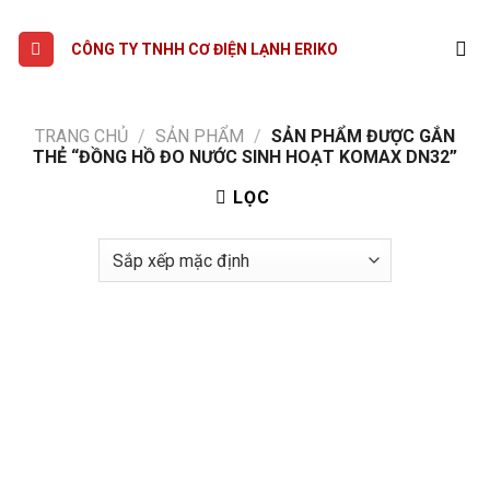
Skip
to
CÔNG TY TNHH CƠ ĐIỆN LẠNH ERIKO
content
TRANG CHỦ
/
SẢN PHẨM
/
SẢN PHẨM ĐƯỢC GẮN
THẺ “ĐỒNG HỒ ĐO NƯỚC SINH HOẠT KOMAX DN32”
LỌC