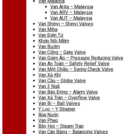
Van Malaixia
Van Arita – Malaysia
Van ARV – Malaysia
Van AUT – Malaysia
Van Shinyi – Shinyi Valves
Van Miha
Van Điện Từ
Khớp Nối Mềm
Van Bướm
Van Cổng – Gate Valve
Van Giảm Áp – Pressure Reducing Valve
Van An Toàn – Safety Relief Valve
Van Một Chiều – Swing Check Valve
Van Xả Khí
Van Cầu – Globe Valve
Van 3 Ngã
Van Báo Động – Alarm Valve
Van Xả Tràn – Overflow Valve
Van Bi – Ball Valves
Y Lọc – Y Strainer
Búa Nước
Van Phao
Bẫy Hơi – Steam Trap
Van Cân Bằng – Balancing Valves