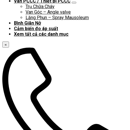
Van PCCC / Thiết Bị PCCC
Trụ Chữa Cháy
Van Góc – Angle valve
Lăng Phun – Spray Mausoleum
Bình Giãn Nở
Cảm biến đo áp suất
Xem tất cả các danh mục
«