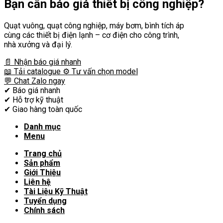
Bạn cần
báo giá thiết bị công nghiệp?
Quạt vuông, quạt công nghiệp, máy bơm, bình tích áp
cùng các thiết bị điện lạnh – cơ điện cho công trình,
nhà xưởng và đại lý.
📄 Nhận báo giá nhanh
📖 Tải catalogue
⚙️ Tư vấn chọn model
💬 Chat Zalo ngay
✔
Báo giá nhanh
✔
Hỗ trợ kỹ thuật
✔
Giao hàng toàn quốc
Danh mục
Menu
Trang chủ
Sản phẩm
Giới Thiệu
Liên hệ
Tài Liệu Kỹ Thuật
Tuyển dụng
Chính sách