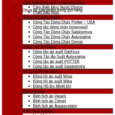
0
₫
Cảm Biến Báo Mức, Phao Báo Mức
Cảm Biến Mực Nước Omron
Chưa có sản phẩm trong giỏ hàng.
Phao Báo Mức
Công Tắc Dòng Chảy
Công Tắc Dòng Chảy Potter – USA
Công tắc dòng chảy honeywell
Công Tắc Dòng Chảy Saginomiya
Công Tắc Dòng Chảy Autosigma
Công Tắc Dòng Chảy Dwyer
Công Tắc Áp Suất
Công tắc áp suất Danfoss
Công Tắc Áp Suất Autosigma
Công tắc áp suất POTTER
Công tắc áp suất Saginomiya
Đồng hồ đo áp suất
Đồng hồ áp suất Wise
Đồng hồ áp suất Wika
Đồng Hồ Đo Nhiệt Độ
Bình Tích Áp
Bình tích áp Varem
Bình tích áp Zilmet
Bình tích áp Aquasystem
Van Công Nghiệp