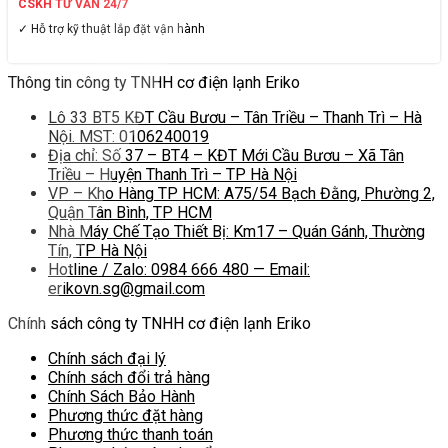
CSKH TƯ VẤN 24/7
✓ Hỗ trợ kỹ thuật lắp đặt vận hành
Thông tin công ty TNHH cơ điện lạnh Eriko
Lô 33 BT5 KĐT Cầu Bươu – Tân Triều – Thanh Trì – Hà
Nội. MST: 0106240019
Địa chỉ: Số 37 – BT4 – KĐT Mới Cầu Bươu – Xã Tân
Triều – Huyện Thanh Trì – TP Hà Nội
VP – Kho Hàng TP HCM: A75/54 Bạch Đằng, Phường 2,
Quận Tân Bình, TP HCM
Nhà Máy Chế Tạo Thiết Bị: Km17 – Quán Gánh, Thường
Tín, TP Hà Nội
Hotline / Zalo: 0984 666 480 — Email:
erikovn.sg@gmail.com
Chính sách công ty TNHH cơ điện lạnh Eriko
Chính sách đại lý
Chính sách đổi trả hàng
Chính Sách Bảo Hành
Phương thức đặt hàng
Phương thức thanh toán