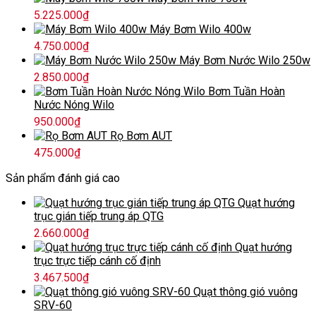
5.225.000
₫
Máy Bơm Wilo 400w
4.750.000
₫
Máy Bơm Nước Wilo 250w
2.850.000
₫
Bơm Tuần Hoàn
Nước Nóng Wilo
950.000
₫
Rọ Bơm AUT
475.000
₫
Sản phẩm đánh giá cao
Quạt hướng
trục gián tiếp trung áp QTG
2.660.000
₫
Quạt hướng
trục trực tiếp cánh cố định
3.467.500
₫
Quạt thông gió vuông
SRV-60