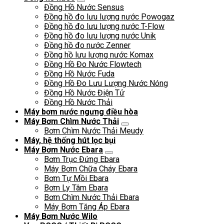
Đồng Hồ Nước Sensus
Đồng hồ đo lưu lượng nước Powogaz
Đồng hồ đo lưu lượng nước T-Flow
Đồng hồ đo lưu lượng nước Unik
Đồng hồ đo nước Zenner
Đồng hồ lưu lượng nước Komax
Đồng Hồ Đo Nước Flowtech
Đồng Hồ Nước Fuda
Đồng Hồ Đo Lưu Lượng Nước Nóng
Đồng Hồ Nước Điện Tử
Đồng Hồ Nước Thải
Máy bơm nước ngưng điều hòa
Máy Bơm Chìm Nước Thải
Bơm Chìm Nước Thải Meudy
Máy, hệ thống hút lọc bụi
Máy Bơm Nước Ebara
Bơm Trục Đứng Ebara
Máy Bơm Chữa Cháy Ebara
Bơm Tự Mồi Ebara
Bơm Ly Tâm Ebara
Bơm Chìm Nước Thải Ebara
Máy Bơm Tăng Áp Ebara
Máy Bơm Nước Wilo