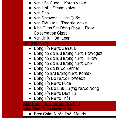
Van Hàn Quốc – Korea Valve
Van Hơi – Steam valve
Van Dao
Van Samwoo – Hàn Quốc
Van Tiết Lưu – Throttle Valve
Kính Quan Sát Dòng Chảy – Flow
Observation Glass
Van Unik – Đài Loan
Đồng hồ nước
Đồng Hồ Nước Sensus
Đồng hồ đo lưu lượng nước Powogaz
Đồng hồ đo lưu lượng nước T-Flow
Đồng hồ đo lưu lượng nước Unik
Đồng hồ đo nước Zenner
Đồng hồ lưu lượng nước Komax
Đồng Hồ Đo Nước Flowtech
Đồng Hồ Nước Fuda
Đồng Hồ Đo Lưu Lượng Nước Nóng
Đồng Hồ Nước Điện Tử
Đồng Hồ Nước Thải
Máy bơm nước ngưng điều hòa
Máy Bơm Chìm Nước Thải
Bơm Chìm Nước Thải Meudy