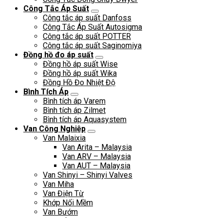
Công Tắc Áp Suất
Công tắc áp suất Danfoss
Công Tắc Áp Suất Autosigma
Công tắc áp suất POTTER
Công tắc áp suất Saginomiya
Đồng hồ đo áp suất
Đồng hồ áp suất Wise
Đồng hồ áp suất Wika
Đồng Hồ Đo Nhiệt Độ
Bình Tích Áp
Bình tích áp Varem
Bình tích áp Zilmet
Bình tích áp Aquasystem
Van Công Nghiệp
Van Malaixia
Van Arita – Malaysia
Van ARV – Malaysia
Van AUT – Malaysia
Van Shinyi – Shinyi Valves
Van Miha
Van Điện Từ
Khớp Nối Mềm
Van Bướm