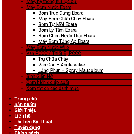
Máy, hệ thống hút lọc bụi
Máy Bơm Nước Ebara
Bơm Trục Đứng Ebara
Máy Bơm Chữa Cháy Ebara
Bơm Tự Mồi Ebara
Bơm Ly Tâm Ebara
Bơm Chìm Nước Thải Ebara
Máy Bơm Tăng Áp Ebara
Máy Bơm Nước Wilo
Van PCCC / Thiết Bị PCCC
Trụ Chữa Cháy
Van Góc – Angle valve
Lăng Phun – Spray Mausoleum
Bình Giãn Nở
Cảm biến đo áp suất
Xem tất cả các danh mục
Trang chủ
Sản phẩm
Giới Thiệu
Liên hệ
Tài Liệu Kỹ Thuật
Tuyển dụng
Chính sách