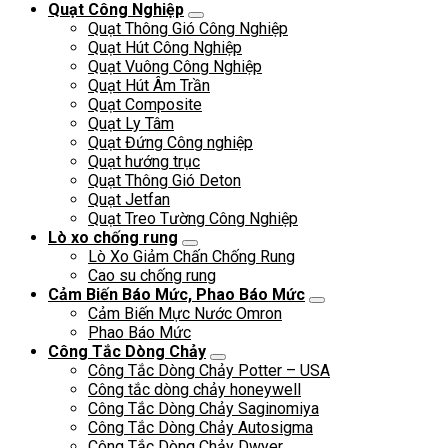
Quạt Công Nghiệp
Quạt Thông Gió Công Nghiệp
Quạt Hút Công Nghiệp
Quạt Vuông Công Nghiệp
Quạt Hút Âm Trần
Quạt Composite
Quạt Ly Tâm
Quạt Đứng Công nghiệp
Quạt hướng trục
Quạt Thông Gió Deton
Quạt Jetfan
Quạt Treo Tường Công Nghiệp
Lò xo chống rung
Lò Xo Giảm Chấn Chống Rung
Cao su chống rung
Cảm Biến Báo Mức, Phao Báo Mức
Cảm Biến Mực Nước Omron
Phao Báo Mức
Công Tắc Dòng Chảy
Công Tắc Dòng Chảy Potter – USA
Công tắc dòng chảy honeywell
Công Tắc Dòng Chảy Saginomiya
Công Tắc Dòng Chảy Autosigma
Công Tắc Dòng Chảy Dwyer