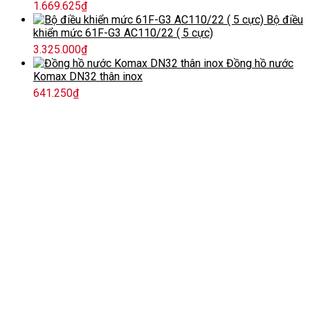
1.669.625
₫
Bộ điều
khiển mức 61F-G3 AC110/22 ( 5 cực)
3.325.000
₫
Đồng hồ nước
Komax DN32 thân inox
641.250
₫