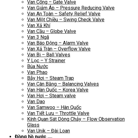
Van Cổng – Gate Valve
Van Giảm Áp – Pressure Reducing Valve
Van An Toàn – Safety Relief Valve
Van Một Chiều – Swing Check Valve
Van Xả Khí
Van Cầu – Globe Valve
Van 3 Ngã
Van Báo Động – Alarm Valve
Van Xả Tràn – Overflow Valve
Van Bi – Ball Valves
Y Lọc – Y Strainer
Búa Nước
Van Phao
Bẫy Hơi – Steam Trap
Van Cân Bằng – Balancing Valves
Van Hàn Quốc – Korea Valve
Van Hơi – Steam valve
Van Dao
Van Samwoo – Hàn Quốc
Van Tiết Lưu – Throttle Valve
Kính Quan Sát Dòng Chảy – Flow Observation
Glass
Van Unik – Đài Loan
Đồng hồ nước