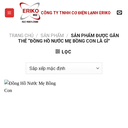
Skip
to
CÔNG TY TNHH CƠ ĐIỆN LẠNH ERIKO
content
TRANG CHỦ
/
SẢN PHẨM
/
SẢN PHẨM ĐƯỢC GẮN
THẺ “ĐỒNG HỒ NƯỚC MẸ BỒNG CON LÀ GÌ”
LỌC