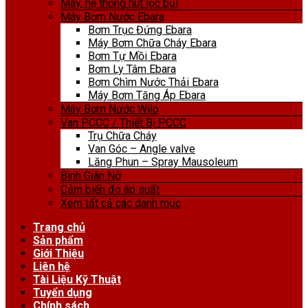
Máy, hệ thống hút lọc bụi
Máy Bơm Nước Ebara
Bơm Trục Đứng Ebara
Máy Bơm Chữa Cháy Ebara
Bơm Tự Mồi Ebara
Bơm Ly Tâm Ebara
Bơm Chìm Nước Thải Ebara
Máy Bơm Tăng Áp Ebara
Máy Bơm Nước Wilo
Van PCCC / Thiết Bị PCCC
Trụ Chữa Cháy
Van Góc – Angle valve
Lăng Phun – Spray Mausoleum
Bình Giãn Nở
Cảm biến đo áp suất
Xem tất cả các danh mục
Trang chủ
Sản phẩm
Giới Thiệu
Liên hệ
Tài Liệu Kỹ Thuật
Tuyển dụng
Chính sách