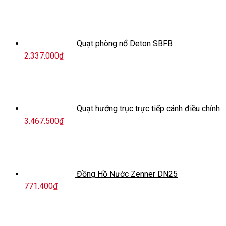
Quạt phòng nổ Deton SBFB
2.337.000
₫
Quạt hướng trục trực tiếp cánh điều chỉnh
3.467.500
₫
Đồng Hồ Nước Zenner DN25
771.400
₫