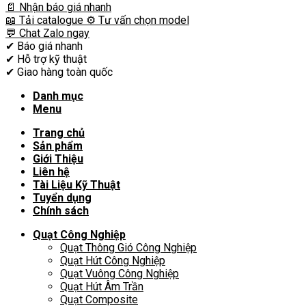
📄 Nhận báo giá nhanh
📖 Tải catalogue
⚙️ Tư vấn chọn model
💬 Chat Zalo ngay
✔
Báo giá nhanh
✔
Hỗ trợ kỹ thuật
✔
Giao hàng toàn quốc
Danh mục
Menu
Trang chủ
Sản phẩm
Giới Thiệu
Liên hệ
Tài Liệu Kỹ Thuật
Tuyển dụng
Chính sách
Quạt Công Nghiệp
Quạt Thông Gió Công Nghiệp
Quạt Hút Công Nghiệp
Quạt Vuông Công Nghiệp
Quạt Hút Âm Trần
Quạt Composite