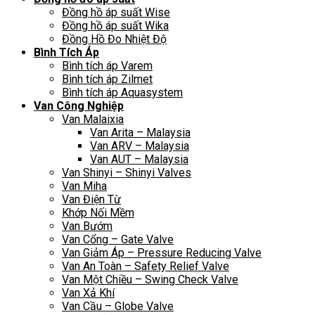
Đồng hồ áp suất Wise
Đồng hồ áp suất Wika
Đồng Hồ Đo Nhiệt Độ
Bình Tích Áp
Bình tích áp Varem
Bình tích áp Zilmet
Bình tích áp Aquasystem
Van Công Nghiệp
Van Malaixia
Van Arita – Malaysia
Van ARV – Malaysia
Van AUT – Malaysia
Van Shinyi – Shinyi Valves
Van Miha
Van Điện Từ
Khớp Nối Mềm
Van Bướm
Van Cổng – Gate Valve
Van Giảm Áp – Pressure Reducing Valve
Van An Toàn – Safety Relief Valve
Van Một Chiều – Swing Check Valve
Van Xả Khí
Van Cầu – Globe Valve