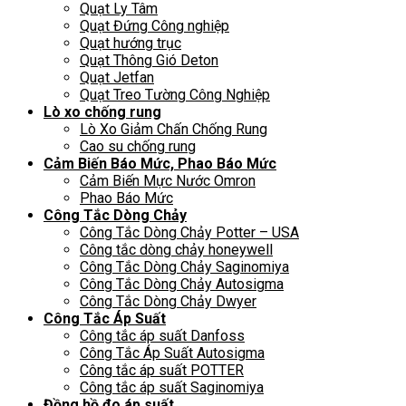
Quạt Ly Tâm
Quạt Đứng Công nghiệp
Quạt hướng trục
Quạt Thông Gió Deton
Quạt Jetfan
Quạt Treo Tường Công Nghiệp
Lò xo chống rung
Lò Xo Giảm Chấn Chống Rung
Cao su chống rung
Cảm Biến Báo Mức, Phao Báo Mức
Cảm Biến Mực Nước Omron
Phao Báo Mức
Công Tắc Dòng Chảy
Công Tắc Dòng Chảy Potter – USA
Công tắc dòng chảy honeywell
Công Tắc Dòng Chảy Saginomiya
Công Tắc Dòng Chảy Autosigma
Công Tắc Dòng Chảy Dwyer
Công Tắc Áp Suất
Công tắc áp suất Danfoss
Công Tắc Áp Suất Autosigma
Công tắc áp suất POTTER
Công tắc áp suất Saginomiya
Đồng hồ đo áp suất