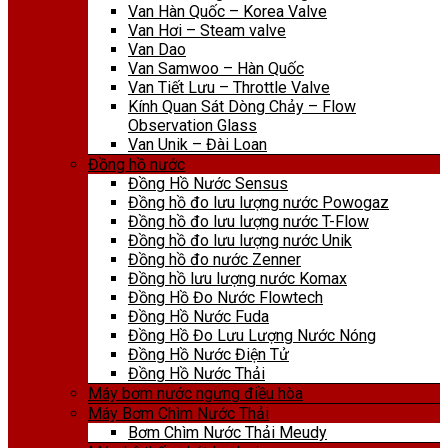
Van Hàn Quốc – Korea Valve
Van Hơi – Steam valve
Van Dao
Van Samwoo – Hàn Quốc
Van Tiết Lưu – Throttle Valve
Kính Quan Sát Dòng Chảy – Flow
Observation Glass
Van Unik – Đài Loan
Đồng hồ nước
Đồng Hồ Nước Sensus
Đồng hồ đo lưu lượng nước Powogaz
Đồng hồ đo lưu lượng nước T-Flow
Đồng hồ đo lưu lượng nước Unik
Đồng hồ đo nước Zenner
Đồng hồ lưu lượng nước Komax
Đồng Hồ Đo Nước Flowtech
Đồng Hồ Nước Fuda
Đồng Hồ Đo Lưu Lượng Nước Nóng
Đồng Hồ Nước Điện Tử
Đồng Hồ Nước Thải
Máy bơm nước ngưng điều hòa
Máy Bơm Chìm Nước Thải
Bơm Chìm Nước Thải Meudy