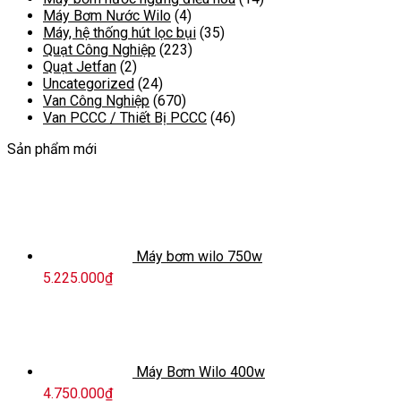
Máy Bơm Nước Wilo
(4)
Máy, hệ thống hút lọc bụi
(35)
Quạt Công Nghiệp
(223)
Quạt Jetfan
(2)
Uncategorized
(24)
Van Công Nghiệp
(670)
Van PCCC / Thiết Bị PCCC
(46)
Sản phẩm mới
Máy bơm wilo 750w
5.225.000
₫
Máy Bơm Wilo 400w
4.750.000
₫