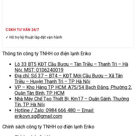
CSKH TƯ VẤN 24/7
✓ Hỗ trợ kỹ thuật lắp đặt vận hành
Thông tin công ty TNHH cơ điện lạnh Eriko
Lô 33 BT5 KĐT Cầu Bươu – Tân Triều – Thanh Trì – Hà
Nội. MST: 0106240019
Địa chỉ: Số 37 – BT4 – KĐT Mới Cầu Bươu – Xã Tân
Triều – Huyện Thanh Trì – TP Hà Nội
VP – Kho Hàng TP HCM: A75/54 Bạch Đằng, Phường 2,
Quận Tân Bình, TP HCM
Nhà Máy Chế Tạo Thiết Bị: Km17 – Quán Gánh, Thường
Tín, TP Hà Nội
Hotline / Zalo: 0984 666 480 — Email:
erikovn.sg@gmail.com
Chính sách công ty TNHH cơ điện lạnh Eriko