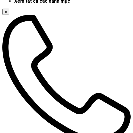
Xem tất cả các danh mục
«