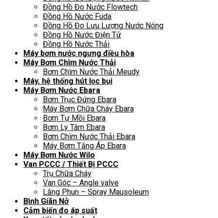
Đồng Hồ Đo Nước Flowtech
Đồng Hồ Nước Fuda
Đồng Hồ Đo Lưu Lượng Nước Nóng
Đồng Hồ Nước Điện Tử
Đồng Hồ Nước Thải
Máy bơm nước ngưng điều hòa
Máy Bơm Chìm Nước Thải
Bơm Chìm Nước Thải Meudy
Máy, hệ thống hút lọc bụi
Máy Bơm Nước Ebara
Bơm Trục Đứng Ebara
Máy Bơm Chữa Cháy Ebara
Bơm Tự Mồi Ebara
Bơm Ly Tâm Ebara
Bơm Chìm Nước Thải Ebara
Máy Bơm Tăng Áp Ebara
Máy Bơm Nước Wilo
Van PCCC / Thiết Bị PCCC
Trụ Chữa Cháy
Van Góc – Angle valve
Lăng Phun – Spray Mausoleum
Bình Giãn Nở
Cảm biến đo áp suất