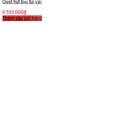
Quạt hút bụi túi vải
6.555.000
₫
Thêm vào giỏ hàng