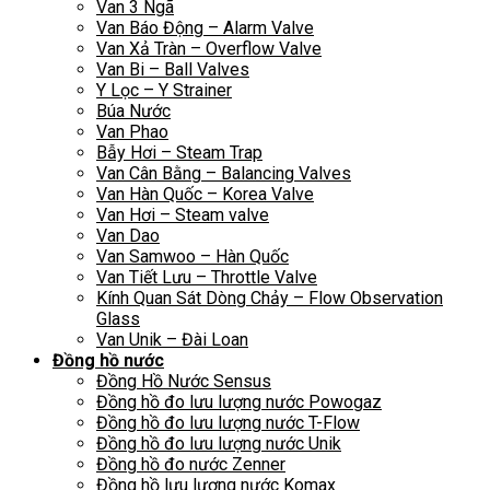
Van 3 Ngã
Van Báo Động – Alarm Valve
Van Xả Tràn – Overflow Valve
Van Bi – Ball Valves
Y Lọc – Y Strainer
Búa Nước
Van Phao
Bẫy Hơi – Steam Trap
Van Cân Bằng – Balancing Valves
Van Hàn Quốc – Korea Valve
Van Hơi – Steam valve
Van Dao
Van Samwoo – Hàn Quốc
Van Tiết Lưu – Throttle Valve
Kính Quan Sát Dòng Chảy – Flow Observation
Glass
Van Unik – Đài Loan
Đồng hồ nước
Đồng Hồ Nước Sensus
Đồng hồ đo lưu lượng nước Powogaz
Đồng hồ đo lưu lượng nước T-Flow
Đồng hồ đo lưu lượng nước Unik
Đồng hồ đo nước Zenner
Đồng hồ lưu lượng nước Komax