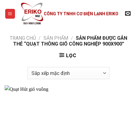
Skip
to
CÔNG TY TNHH CƠ ĐIỆN LẠNH ERIKO
content
TRANG CHỦ
/
SẢN PHẨM
/
SẢN PHẨM ĐƯỢC GẮN
THẺ “QUẠT THÔNG GIÓ CÔNG NGHIỆP 900X900”
LỌC