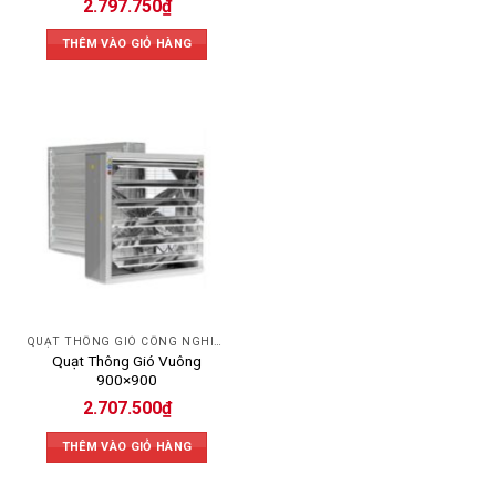
2.797.750
₫
THÊM VÀO GIỎ HÀNG
QUẠT THÔNG GIÓ CÔNG NGHIỆP
Quạt Thông Gió Vuông
900×900
2.707.500
₫
THÊM VÀO GIỎ HÀNG