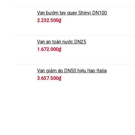
Van bướm tay quay Shinyi DN100
2.232.500
₫
Van an toàn nước DN25
1.672.000
₫
Van giảm áp DN50 hiệu Itap Italia
3.657.500
₫