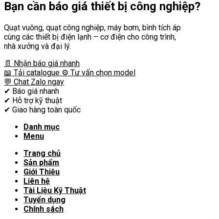
Bạn cần
báo giá thiết bị công nghiệp?
Quạt vuông, quạt công nghiệp, máy bơm, bình tích áp
cùng các thiết bị điện lạnh – cơ điện cho công trình,
nhà xưởng và đại lý.
📄 Nhận báo giá nhanh
📖 Tải catalogue
⚙️ Tư vấn chọn model
💬 Chat Zalo ngay
✔
Báo giá nhanh
✔
Hỗ trợ kỹ thuật
✔
Giao hàng toàn quốc
Danh mục
Menu
Trang chủ
Sản phẩm
Giới Thiệu
Liên hệ
Tài Liệu Kỹ Thuật
Tuyển dụng
Chính sách