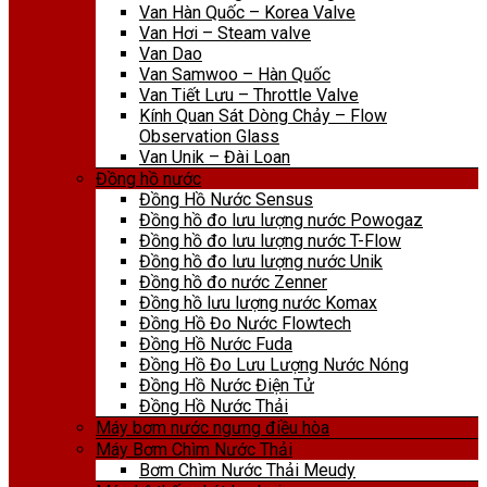
Van Hàn Quốc – Korea Valve
Van Hơi – Steam valve
Van Dao
Van Samwoo – Hàn Quốc
Van Tiết Lưu – Throttle Valve
Kính Quan Sát Dòng Chảy – Flow
Observation Glass
Van Unik – Đài Loan
Đồng hồ nước
Đồng Hồ Nước Sensus
Đồng hồ đo lưu lượng nước Powogaz
Đồng hồ đo lưu lượng nước T-Flow
Đồng hồ đo lưu lượng nước Unik
Đồng hồ đo nước Zenner
Đồng hồ lưu lượng nước Komax
Đồng Hồ Đo Nước Flowtech
Đồng Hồ Nước Fuda
Đồng Hồ Đo Lưu Lượng Nước Nóng
Đồng Hồ Nước Điện Tử
Đồng Hồ Nước Thải
Máy bơm nước ngưng điều hòa
Máy Bơm Chìm Nước Thải
Bơm Chìm Nước Thải Meudy