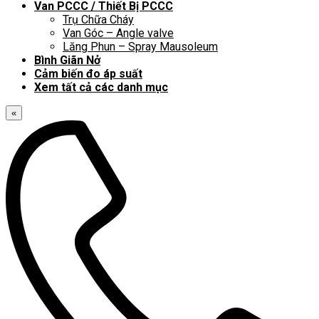
Van PCCC / Thiết Bị PCCC
Trụ Chữa Cháy
Van Góc – Angle valve
Lăng Phun – Spray Mausoleum
Bình Giãn Nở
Cảm biến đo áp suất
Xem tất cả các danh mục
«