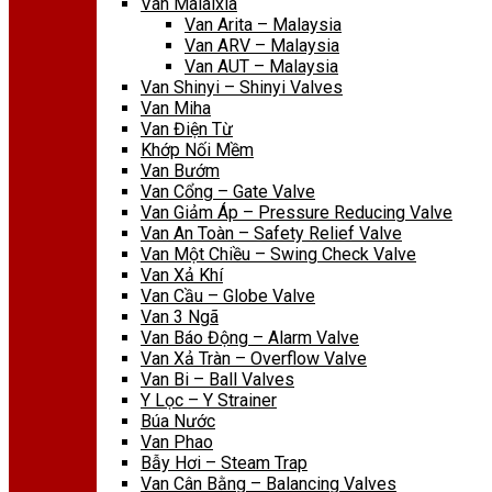
Van Malaixia
Van Arita – Malaysia
Van ARV – Malaysia
Van AUT – Malaysia
Van Shinyi – Shinyi Valves
Van Miha
Van Điện Từ
Khớp Nối Mềm
Van Bướm
Van Cổng – Gate Valve
Van Giảm Áp – Pressure Reducing Valve
Van An Toàn – Safety Relief Valve
Van Một Chiều – Swing Check Valve
Van Xả Khí
Van Cầu – Globe Valve
Van 3 Ngã
Van Báo Động – Alarm Valve
Van Xả Tràn – Overflow Valve
Van Bi – Ball Valves
Y Lọc – Y Strainer
Búa Nước
Van Phao
Bẫy Hơi – Steam Trap
Van Cân Bằng – Balancing Valves