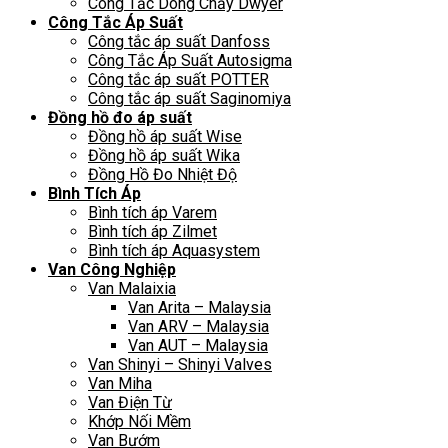
Công Tắc Dòng Chảy Dwyer
Công Tắc Áp Suất
Công tắc áp suất Danfoss
Công Tắc Áp Suất Autosigma
Công tắc áp suất POTTER
Công tắc áp suất Saginomiya
Đồng hồ đo áp suất
Đồng hồ áp suất Wise
Đồng hồ áp suất Wika
Đồng Hồ Đo Nhiệt Độ
Bình Tích Áp
Bình tích áp Varem
Bình tích áp Zilmet
Bình tích áp Aquasystem
Van Công Nghiệp
Van Malaixia
Van Arita – Malaysia
Van ARV – Malaysia
Van AUT – Malaysia
Van Shinyi – Shinyi Valves
Van Miha
Van Điện Từ
Khớp Nối Mềm
Van Bướm