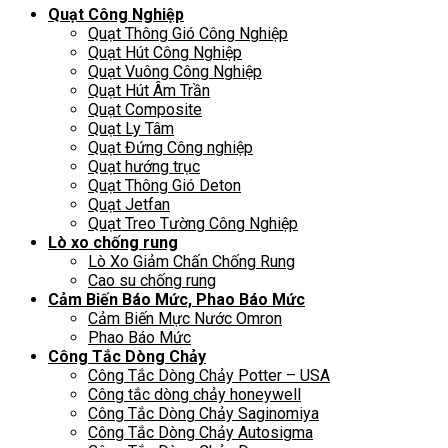
Quạt Công Nghiệp
Quạt Thông Gió Công Nghiệp
Quạt Hút Công Nghiệp
Quạt Vuông Công Nghiệp
Quạt Hút Âm Trần
Quạt Composite
Quạt Ly Tâm
Quạt Đứng Công nghiệp
Quạt hướng trục
Quạt Thông Gió Deton
Quạt Jetfan
Quạt Treo Tường Công Nghiệp
Lò xo chống rung
Lò Xo Giảm Chấn Chống Rung
Cao su chống rung
Cảm Biến Báo Mức, Phao Báo Mức
Cảm Biến Mực Nước Omron
Phao Báo Mức
Công Tắc Dòng Chảy
Công Tắc Dòng Chảy Potter – USA
Công tắc dòng chảy honeywell
Công Tắc Dòng Chảy Saginomiya
Công Tắc Dòng Chảy Autosigma