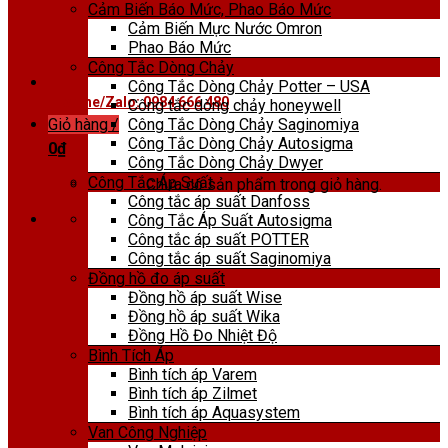
Cảm Biến Báo Mức, Phao Báo Mức
Cảm Biến Mực Nước Omron
Phao Báo Mức
Công Tắc Dòng Chảy
Công Tắc Dòng Chảy Potter – USA
Hotline/Zalo: 0984 666 480
Công tắc dòng chảy honeywell
Công Tắc Dòng Chảy Saginomiya
Giỏ hàng /
Công Tắc Dòng Chảy Autosigma
0
₫
Công Tắc Dòng Chảy Dwyer
Công Tắc Áp Suất
Chưa có sản phẩm trong giỏ hàng.
Công tắc áp suất Danfoss
Công Tắc Áp Suất Autosigma
Công tắc áp suất POTTER
Công tắc áp suất Saginomiya
Đồng hồ đo áp suất
Đồng hồ áp suất Wise
Đồng hồ áp suất Wika
Đồng Hồ Đo Nhiệt Độ
Bình Tích Áp
Bình tích áp Varem
Bình tích áp Zilmet
Bình tích áp Aquasystem
Van Công Nghiệp