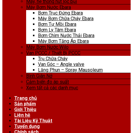
Máy, hệ thống hút lọc bụi
Máy Bơm Nước Ebara
Bơm Trục Đứng Ebara
Máy Bơm Chữa Cháy Ebara
Bơm Tự Mồi Ebara
Bơm Ly Tâm Ebara
Bơm Chìm Nước Thải Ebara
Máy Bơm Tăng Áp Ebara
Máy Bơm Nước Wilo
Van PCCC / Thiết Bị PCCC
Trụ Chữa Cháy
Van Góc – Angle valve
Lăng Phun – Spray Mausoleum
Bình Giãn Nở
Cảm biến đo áp suất
Xem tất cả các danh mục
Trang chủ
Sản phẩm
Giới Thiệu
Liên hệ
Tài Liệu Kỹ Thuật
Tuyển dụng
Chính sách