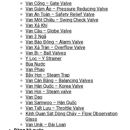
Van Cổng – Gate Valve
Van Giảm Áp – Pressure Reducing Valve
Van An Toàn – Safety Relief Valve
Van Một Chiều – Swing Check Valve
Van Xả Khí
Van Cầu – Globe Valve
Van 3 Ngã
Van Báo Động – Alarm Valve
Van Xả Tràn – Overflow Valve
Van Bi – Ball Valves
Y Lọc – Y Strainer
Búa Nước
Van Phao
Bẫy Hơi – Steam Trap
Van Cân Bằng – Balancing Valves
Van Hàn Quốc – Korea Valve
Van Hơi – Steam valve
Van Dao
Van Samwoo – Hàn Quốc
Van Tiết Lưu – Throttle Valve
Kính Quan Sát Dòng Chảy – Flow Observation
Glass
Van Unik – Đài Loan