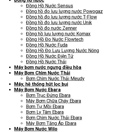
Đồng hồ nước
Đồng Hồ Nước Sensus
Đồng hồ đo lưu lượng nước Powogaz
Đồng hồ đo lưu lượng nước T-Flow
Đồng hồ đo lưu lượng nước Unik
Đồng hồ đo nước Zenner
Đồng hồ lưu lượng nước Komax
Đồng Hồ Đo Nước Flowtech
Đồng Hồ Nước Fuda
Đồng Hồ Đo Lưu Lượng Nước Nóng
Đồng Hồ Nước Điện Tử
Đồng Hồ Nước Thải
Máy bơm nước ngưng điều hòa
Máy Bơm Chìm Nước Thải
Bơm Chìm Nước Thải Meudy
Máy, hệ thống hút lọc bụi
Máy Bơm Nước Ebara
Bơm Trục Đứng Ebara
Máy Bơm Chữa Cháy Ebara
Bơm Tự Mồi Ebara
Bơm Ly Tâm Ebara
Bơm Chìm Nước Thải Ebara
Máy Bơm Tăng Áp Ebara
Máy Bơm Nước Wilo