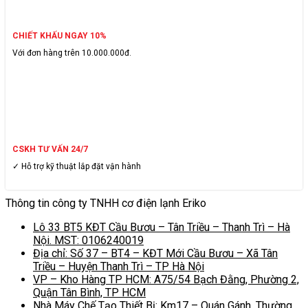
CHIẾT KHẤU NGAY 10%
Với đơn hàng trên 10.000.000đ.
CSKH TƯ VẤN 24/7
✓ Hỗ trợ kỹ thuật lắp đặt vận hành
Thông tin công ty TNHH cơ điện lạnh Eriko
Lô 33 BT5 KĐT Cầu Bươu – Tân Triều – Thanh Trì – Hà
Nội. MST: 0106240019
Địa chỉ: Số 37 – BT4 – KĐT Mới Cầu Bươu – Xã Tân
Triều – Huyện Thanh Trì – TP Hà Nội
VP – Kho Hàng TP HCM: A75/54 Bạch Đằng, Phường 2,
Quận Tân Bình, TP HCM
Nhà Máy Chế Tạo Thiết Bị: Km17 – Quán Gánh, Thường