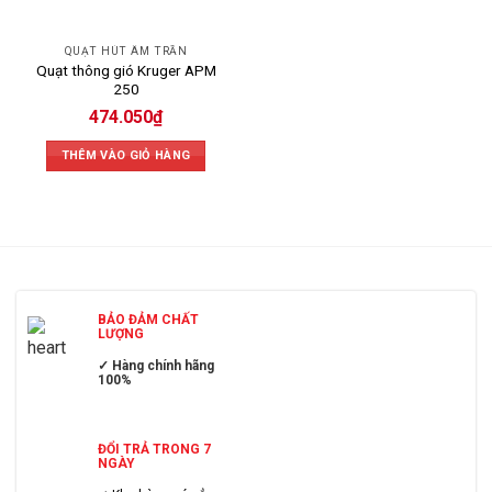
QUẠT HÚT ÂM TRẦN
Quạt thông gió Kruger APM
250
474.050
₫
THÊM VÀO GIỎ HÀNG
BẢO ĐẢM CHẤT
LƯỢNG
✓ Hàng chính hãng
100%
ĐỔI TRẢ TRONG 7
NGÀY