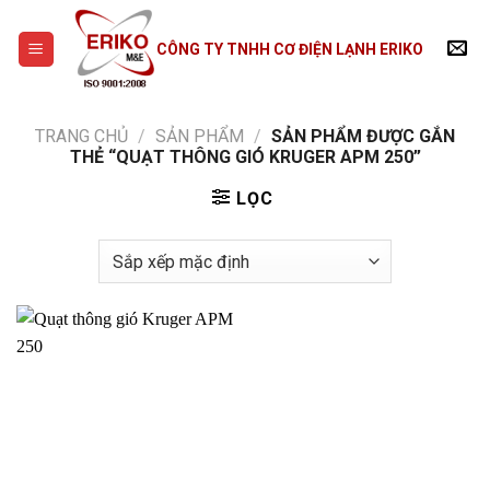
Skip
to
CÔNG TY TNHH CƠ ĐIỆN LẠNH ERIKO
content
TRANG CHỦ
/
SẢN PHẨM
/
SẢN PHẨM ĐƯỢC GẮN
THẺ “QUẠT THÔNG GIÓ KRUGER APM 250”
LỌC