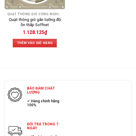
QUẠT THÔNG GIÓ CÔNG NGHIỆP
Quạt thông gió gắn tường độ
ồn thấp Soffnet
1.128.125
₫
THÊM VÀO GIỎ HÀNG
BẢO ĐẢM CHẤT
LƯỢNG
✓ Hàng chính hãng
100%
ĐỔI TRẢ TRONG 7
NGÀY