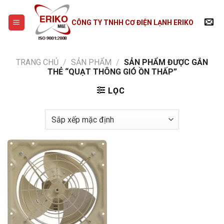
Skip
to
CÔNG TY TNHH CƠ ĐIỆN LẠNH ERIKO
content
TRANG CHỦ
/
SẢN PHẨM
/
SẢN PHẨM ĐƯỢC GẮN
THẺ “QUẠT THÔNG GIÓ ỒN THẤP”
LỌC