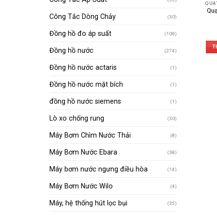
QUẠ
Quạ
Công Tắc Dòng Chảy
(30)
Đồng hồ đo áp suất
(109)
T
Đồng hồ nước
(274)
Đồng hồ nước actaris
(1)
Đồng hồ nước mặt bích
(1)
đồng hồ nước siemens
(1)
Lò xo chống rung
(30)
Máy Bơm Chìm Nước Thải
(8)
Máy Bơm Nước Ebara
(38)
Máy bơm nước ngưng điều hòa
(14)
Máy Bơm Nước Wilo
(4)
Máy, hệ thống hút lọc bụi
(35)