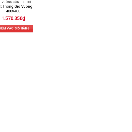
T VUÔNG CÔNG NGHIỆP
t Thông Gió Vuông
400×400
1.570.350
₫
HÊM VÀO GIỎ HÀNG