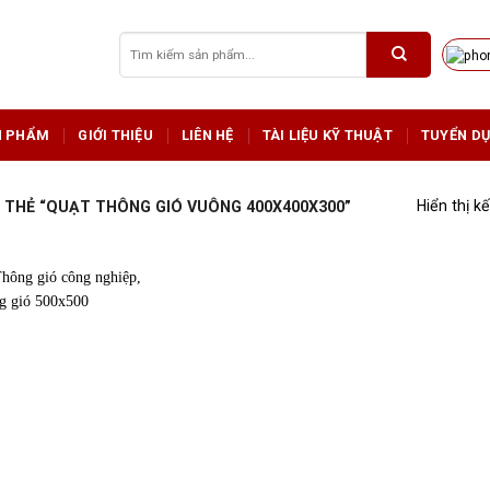
Tìm
kiếm:
N PHẨM
GIỚI THIỆU
LIÊN HỆ
TÀI LIỆU KỸ THUẬT
TUYỂN D
Hiển thị k
THẺ “QUẠT THÔNG GIÓ VUÔNG 400X400X300”