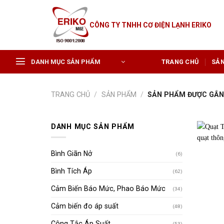
Skip
to
CÔNG TY TNHH CƠ ĐIỆN LẠNH ERIKO
content
DANH MỤC SẢN PHẨM
TRANG CHỦ
SẢ
TRANG CHỦ
/
SẢN PHẨM
/
SẢN PHẨM ĐƯỢC GẮN 
DANH MỤC SẢN PHẨM
Bình Giãn Nở
(6)
Bình Tích Áp
(62)
Cảm Biến Báo Mức, Phao Báo Mức
(34)
Cảm biến đo áp suất
(48)
Công Tắc Áp Suất
(53)