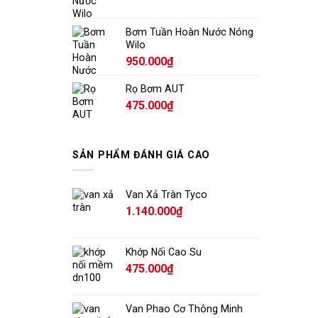
Bơm Tuần Hoàn Nước Nóng
Wilo
950.000
₫
Rọ Bơm AUT
475.000
₫
SẢN PHẨM ĐÁNH GIÁ CAO
Van Xả Tràn Tyco
1.140.000
₫
Khớp Nối Cao Su
475.000
₫
Van Phao Cơ Thông Minh