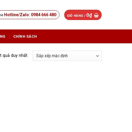
0
₫
Hotline/Zalo: 0984 666 480
GIỎ HÀNG /
ỤNG
CHÍNH SÁCH
ết quả duy nhất