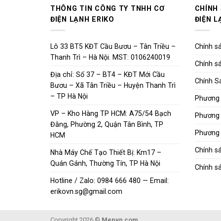
THÔNG TIN CÔNG TY TNHH CƠ
CHÍNH
ĐIỆN LẠNH ERIKO
ĐIỆN L
Lô 33 BT5 KĐT Cầu Bươu – Tân Triều –
Chính sá
Thanh Trì – Hà Nội. MST: 0106240019
Chính sá
Địa chỉ: Số 37 – BT4 – KĐT Mới Cầu
Chính S
Bươu – Xã Tân Triều – Huyện Thanh Trì
– TP Hà Nội
Phương 
VP – Kho Hàng TP HCM: A75/54 Bạch
Phương 
Đằng, Phường 2, Quận Tân Bình, TP
Phương 
HCM
Chính s
Nhà Máy Chế Tạo Thiết Bị: Km17 –
Quán Gánh, Thường Tín, TP Hà Nội
Chính sá
Hotline / Zalo: 0984 666 480 — Email:
erikovn.sg@gmail.com
Copyright 2026 ©
Mepvn.com