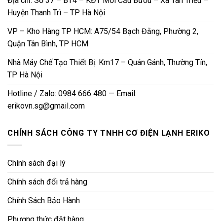
Địa chỉ: Số 37 – BT4 – KĐT Mới Cầu Bươu – Xã Tân Triều –
Huyện Thanh Trì – TP Hà Nội
VP – Kho Hàng TP HCM: A75/54 Bạch Đằng, Phường 2,
Quận Tân Bình, TP HCM
Nhà Máy Chế Tạo Thiết Bị: Km17 – Quán Gánh, Thường Tín,
TP Hà Nội
Hotline / Zalo: 0984 666 480 — Email:
erikovn.sg@gmail.com
CHÍNH SÁCH CÔNG TY TNHH CƠ ĐIỆN LẠNH ERIKO
Chính sách đại lý
Chính sách đổi trả hàng
Chính Sách Bảo Hành
Phương thức đặt hàng