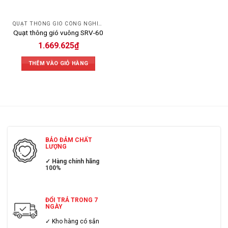
QUẠT THÔNG GIÓ CÔNG NGHIỆP
Quạt thông gió vuông SRV-60
1.669.625
₫
THÊM VÀO GIỎ HÀNG
BẢO ĐẢM CHẤT
LƯỢNG
✓ Hàng chính hãng
100%
ĐỔI TRẢ TRONG 7
NGÀY
✓ Kho hàng có sẳn