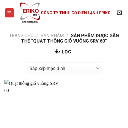
Skip
to
CÔNG TY TNHH CƠ ĐIỆN LẠNH ERIKO
content
TRANG CHỦ
/
SẢN PHẨM
/
SẢN PHẨM ĐƯỢC GẮN
THẺ “QUẠT THÔNG GIÓ VUÔNG SRV 60”
LỌC