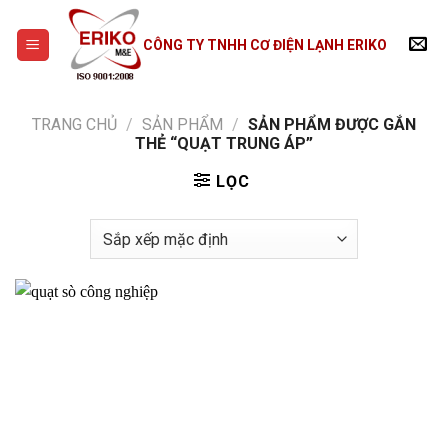
Skip
to
CÔNG TY TNHH CƠ ĐIỆN LẠNH ERIKO
content
TRANG CHỦ
/
SẢN PHẨM
/
SẢN PHẨM ĐƯỢC GẮN
THẺ “QUẠT TRUNG ÁP”
LỌC