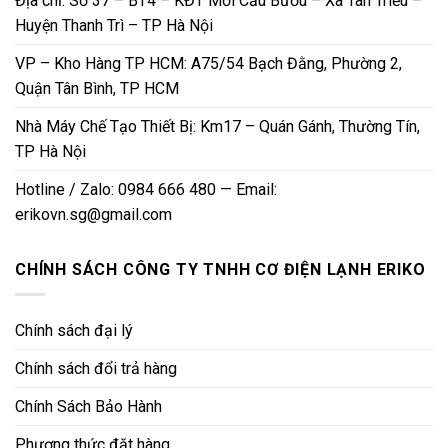
Địa chỉ: Số 37 – BT4 – KĐT Mới Cầu Bươu – Xã Tân Triều –
Huyện Thanh Trì – TP Hà Nội
VP – Kho Hàng TP HCM: A75/54 Bạch Đằng, Phường 2,
Quận Tân Bình, TP HCM
Nhà Máy Chế Tạo Thiết Bị: Km17 – Quán Gánh, Thường Tín,
TP Hà Nội
Hotline / Zalo: 0984 666 480 — Email:
erikovn.sg@gmail.com
CHÍNH SÁCH CÔNG TY TNHH CƠ ĐIỆN LẠNH ERIKO
Chính sách đại lý
Chính sách đổi trả hàng
Chính Sách Bảo Hành
Phương thức đặt hàng