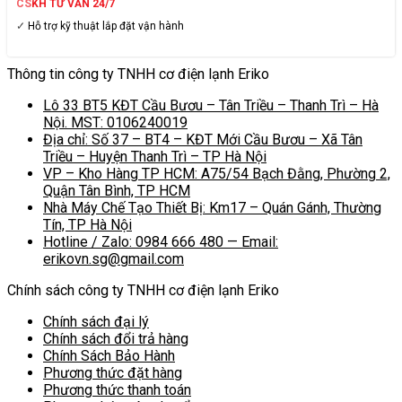
CSKH TƯ VẤN 24/7
✓ Hỗ trợ kỹ thuật lắp đặt vận hành
Thông tin công ty TNHH cơ điện lạnh Eriko
Lô 33 BT5 KĐT Cầu Bươu – Tân Triều – Thanh Trì – Hà
Nội. MST: 0106240019
Địa chỉ: Số 37 – BT4 – KĐT Mới Cầu Bươu – Xã Tân
Triều – Huyện Thanh Trì – TP Hà Nội
VP – Kho Hàng TP HCM: A75/54 Bạch Đằng, Phường 2,
Quận Tân Bình, TP HCM
Nhà Máy Chế Tạo Thiết Bị: Km17 – Quán Gánh, Thường
Tín, TP Hà Nội
Hotline / Zalo: 0984 666 480 — Email:
erikovn.sg@gmail.com
Chính sách công ty TNHH cơ điện lạnh Eriko
Chính sách đại lý
Chính sách đổi trả hàng
Chính Sách Bảo Hành
Phương thức đặt hàng
Phương thức thanh toán