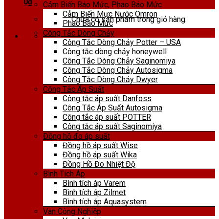
0
₫
Cảm Biến Báo Mức, Phao Báo Mức
Cảm Biến Mực Nước Omron
Chưa có sản phẩm trong giỏ hàng.
Phao Báo Mức
Công Tắc Dòng Chảy
Công Tắc Dòng Chảy Potter – USA
Công tắc dòng chảy honeywell
Công Tắc Dòng Chảy Saginomiya
Công Tắc Dòng Chảy Autosigma
Công Tắc Dòng Chảy Dwyer
Công Tắc Áp Suất
Công tắc áp suất Danfoss
Công Tắc Áp Suất Autosigma
Công tắc áp suất POTTER
Công tắc áp suất Saginomiya
Đồng hồ đo áp suất
Đồng hồ áp suất Wise
Đồng hồ áp suất Wika
Đồng Hồ Đo Nhiệt Độ
Bình Tích Áp
Bình tích áp Varem
Bình tích áp Zilmet
Bình tích áp Aquasystem
Van Công Nghiệp