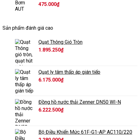
475.000
₫
Sản phẩm đánh giá cao
Quạt Thông Gió Tròn
1.895.250
₫
Quạt ly tâm thấp áp gián tiếp
6.175.000
₫
Đồng hồ nước thải Zenner DN50 WI-N
6.222.500
₫
Bộ Điều Khiển Mức 61F-G1-AP AC110/220
2.280.000
₫