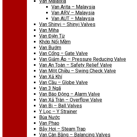
Van Malaixia
Van Arita – Malaysia
Van ARV – Malaysia
Van AUT – Malaysia
Van Shinyi – Shinyi Valves
Van Miha
Van Điện Từ
Khớp Nối Mềm
Van Bướm
Van Cổng – Gate Valve
Van Giảm Áp – Pressure Reducing Valve
Van An Toàn – Safety Relief Valve
Van Một Chiều – Swing Check Valve
Van Xả Khí
Van Cầu – Globe Valve
Van 3 Ngã
Van Báo Động – Alarm Valve
Van Xả Tràn – Overflow Valve
Van Bi – Ball Valves
Y Lọc – Y Strainer
Búa Nước
Van Phao
Bẫy Hơi – Steam Trap
Van Cân Bằng – Balancing Valves