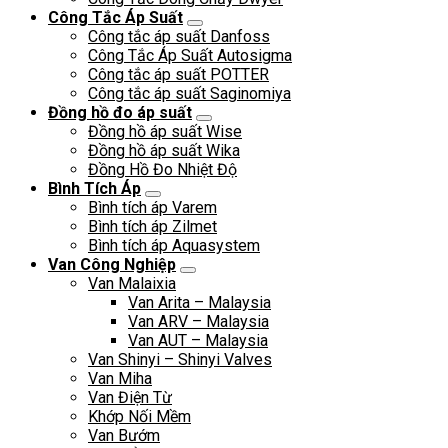
Công Tắc Áp Suất
Công tắc áp suất Danfoss
Công Tắc Áp Suất Autosigma
Công tắc áp suất POTTER
Công tắc áp suất Saginomiya
Đồng hồ đo áp suất
Đồng hồ áp suất Wise
Đồng hồ áp suất Wika
Đồng Hồ Đo Nhiệt Độ
Bình Tích Áp
Bình tích áp Varem
Bình tích áp Zilmet
Bình tích áp Aquasystem
Van Công Nghiệp
Van Malaixia
Van Arita – Malaysia
Van ARV – Malaysia
Van AUT – Malaysia
Van Shinyi – Shinyi Valves
Van Miha
Van Điện Từ
Khớp Nối Mềm
Van Bướm