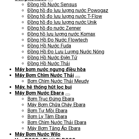
Đồng Hồ Nước Sensus
Đồng hồ đo lưu lượng nước Powogaz
Đồng hồ đo lưu lượng nước T-Flow
Đồng hồ đo lưu lượng nước Unik
Đồng hồ đo nước Zenner
Đồng hồ lưu lượng nước Komax
Đồng Hồ Đo Nước Flowtech
Đồng Hồ Nước Fuda
Đồng Hồ Đo Lưu Lượng Nước Nóng
Đồng Hồ Nước Điện Tử
Đồng Hồ Nước Thải
Máy bơm nước ngưng điều hòa
Máy Bơm Chìm Nước Thải
Bơm Chìm Nước Thải Meudy
Máy, hệ thống hút lọc bụi
Máy Bơm Nước Ebara
Bơm Trục Đứng Ebara
Máy Bơm Chữa Cháy Ebara
Bơm Tự Mồi Ebara
Bơm Ly Tâm Ebara
Bơm Chìm Nước Thải Ebara
Máy Bơm Tăng Áp Ebara
Máy Bơm Nước Wilo