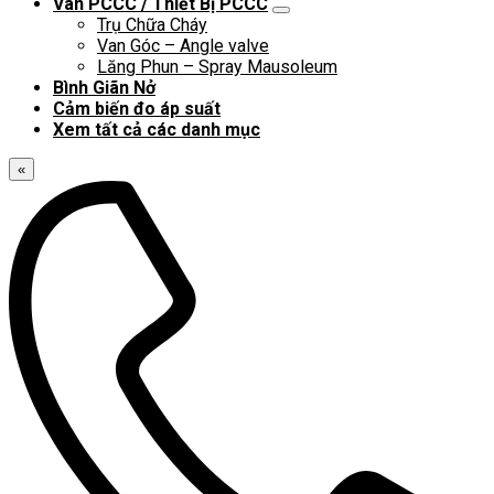
Van PCCC / Thiết Bị PCCC
Trụ Chữa Cháy
Van Góc – Angle valve
Lăng Phun – Spray Mausoleum
Bình Giãn Nở
Cảm biến đo áp suất
Xem tất cả các danh mục
«