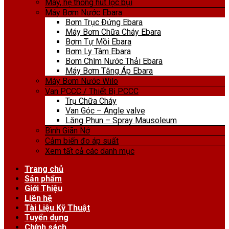
Máy, hệ thống hút lọc bụi
Máy Bơm Nước Ebara
Bơm Trục Đứng Ebara
Máy Bơm Chữa Cháy Ebara
Bơm Tự Mồi Ebara
Bơm Ly Tâm Ebara
Bơm Chìm Nước Thải Ebara
Máy Bơm Tăng Áp Ebara
Máy Bơm Nước Wilo
Van PCCC / Thiết Bị PCCC
Trụ Chữa Cháy
Van Góc – Angle valve
Lăng Phun – Spray Mausoleum
Bình Giãn Nở
Cảm biến đo áp suất
Xem tất cả các danh mục
Trang chủ
Sản phẩm
Giới Thiệu
Liên hệ
Tài Liệu Kỹ Thuật
Tuyển dụng
Chính sách