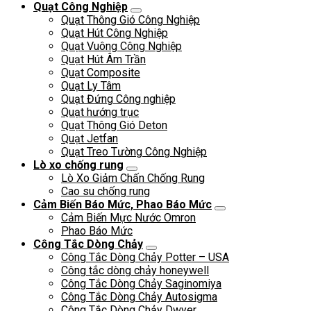
Quạt Công Nghiệp
Quạt Thông Gió Công Nghiệp
Quạt Hút Công Nghiệp
Quạt Vuông Công Nghiệp
Quạt Hút Âm Trần
Quạt Composite
Quạt Ly Tâm
Quạt Đứng Công nghiệp
Quạt hướng trục
Quạt Thông Gió Deton
Quạt Jetfan
Quạt Treo Tường Công Nghiệp
Lò xo chống rung
Lò Xo Giảm Chấn Chống Rung
Cao su chống rung
Cảm Biến Báo Mức, Phao Báo Mức
Cảm Biến Mực Nước Omron
Phao Báo Mức
Công Tắc Dòng Chảy
Công Tắc Dòng Chảy Potter – USA
Công tắc dòng chảy honeywell
Công Tắc Dòng Chảy Saginomiya
Công Tắc Dòng Chảy Autosigma
Công Tắc Dòng Chảy Dwyer