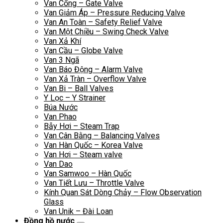
Van Cổng – Gate Valve
Van Giảm Áp – Pressure Reducing Valve
Van An Toàn – Safety Relief Valve
Van Một Chiều – Swing Check Valve
Van Xả Khí
Van Cầu – Globe Valve
Van 3 Ngã
Van Báo Động – Alarm Valve
Van Xả Tràn – Overflow Valve
Van Bi – Ball Valves
Y Lọc – Y Strainer
Búa Nước
Van Phao
Bẫy Hơi – Steam Trap
Van Cân Bằng – Balancing Valves
Van Hàn Quốc – Korea Valve
Van Hơi – Steam valve
Van Dao
Van Samwoo – Hàn Quốc
Van Tiết Lưu – Throttle Valve
Kính Quan Sát Dòng Chảy – Flow Observation
Glass
Van Unik – Đài Loan
Đồng hồ nước