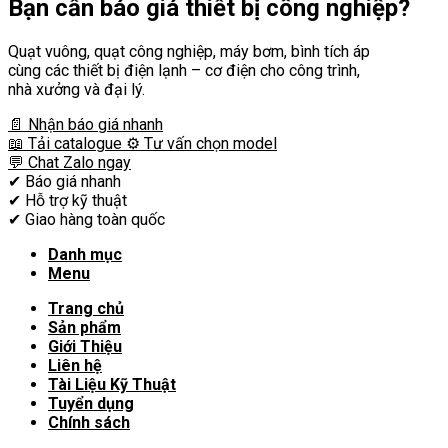
Bạn cần
báo giá thiết bị công nghiệp?
Quạt vuông, quạt công nghiệp, máy bơm, bình tích áp
cùng các thiết bị điện lạnh – cơ điện cho công trình,
nhà xưởng và đại lý.
📄 Nhận báo giá nhanh
📖 Tải catalogue
⚙️ Tư vấn chọn model
💬 Chat Zalo ngay
✔
Báo giá nhanh
✔
Hỗ trợ kỹ thuật
✔
Giao hàng toàn quốc
Danh mục
Menu
Trang chủ
Sản phẩm
Giới Thiệu
Liên hệ
Tài Liệu Kỹ Thuật
Tuyển dụng
Chính sách