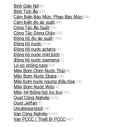
Bình Giãn Nở
(6)
Bình Tích Áp
(62)
Cảm Biến Báo Mức, Phao Báo Mức
(34)
Cảm biến đo áp suất
(48)
Công Tắc Áp Suất
(53)
Công Tắc Dòng Chảy
(30)
Đồng hồ đo áp suất
(109)
Đồng hồ nước
(274)
Đồng hồ nước actaris
(1)
Đồng hồ nước mặt bích
(1)
đồng hồ nước siemens
(1)
Lò xo chống rung
(30)
Máy Bơm Chìm Nước Thải
(8)
Máy Bơm Nước Ebara
(38)
Máy bơm nước ngưng điều hòa
(14)
Máy Bơm Nước Wilo
(4)
Máy, hệ thống hút lọc bụi
(35)
Quạt Công Nghiệp
(223)
Quạt Jetfan
(2)
Uncategorized
(24)
Van Công Nghiệp
(670)
Van PCCC / Thiết Bị PCCC
(46)