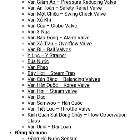
Van Giảm Áp – Pressure Reducing Valve
Van An Toàn – Safety Relief Valve
Van Một Chiều – Swing Check Valve
Van Xả Khí
Van Cầu – Globe Valve
Van 3 Ngã
Van Báo Động – Alarm Valve
Van Xả Tràn – Overflow Valve
Van Bi – Ball Valves
Y Lọc – Y Strainer
Búa Nước
Van Phao
Bẫy Hơi – Steam Trap
Van Cân Bằng – Balancing Valves
Van Hàn Quốc – Korea Valve
Van Hơi – Steam valve
Van Dao
Van Samwoo – Hàn Quốc
Van Tiết Lưu – Throttle Valve
Kính Quan Sát Dòng Chảy – Flow Observation
Glass
Van Unik – Đài Loan
Đồng hồ nước
Đồng Hồ Nước Sensus