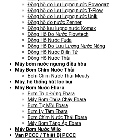
Đồng hồ đo lưu lượng nước Powogaz
Đồng hồ đo lưu lượng nước T-Flow
Đồng hồ đo lưu lượng nước Unik
Đồng hồ đo nước Zenner
Đồng hồ lưu lượng nước Komax
Đồng Hồ Đo Nước Flowtech
Đồng Hồ Nước Fuda
Đồng Hồ Đo Lưu Lượng Nước Nóng
Đồng Hồ Nước Điện Tử
Đồng Hồ Nước Thải
Máy bơm nước ngưng điều hòa
Máy Bơm Chìm Nước Thải
Bơm Chìm Nước Thải Meudy
Máy, hệ thống hút lọc bụi
Máy Bơm Nước Ebara
Bơm Trục Đứng Ebara
Máy Bơm Chữa Cháy Ebara
Bơm Tự Mồi Ebara
Bơm Ly Tâm Ebara
Bơm Chìm Nước Thải Ebara
Máy Bơm Tăng Áp Ebara
Máy Bơm Nước Wilo
Van PCCC / Thiết Bị PCCC