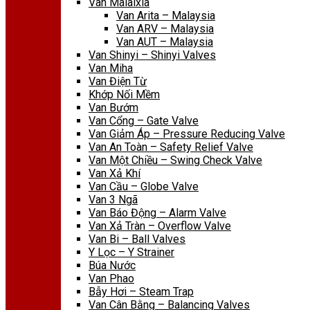
Van Malaixia
Van Arita – Malaysia
Van ARV – Malaysia
Van AUT – Malaysia
Van Shinyi – Shinyi Valves
Van Miha
Van Điện Từ
Khớp Nối Mềm
Van Bướm
Van Cổng – Gate Valve
Van Giảm Áp – Pressure Reducing Valve
Van An Toàn – Safety Relief Valve
Van Một Chiều – Swing Check Valve
Van Xả Khí
Van Cầu – Globe Valve
Van 3 Ngã
Van Báo Động – Alarm Valve
Van Xả Tràn – Overflow Valve
Van Bi – Ball Valves
Y Lọc – Y Strainer
Búa Nước
Van Phao
Bẫy Hơi – Steam Trap
Van Cân Bằng – Balancing Valves