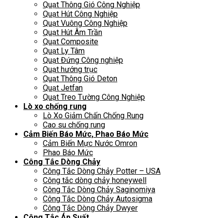
Quạt Thông Gió Công Nghiệp
Quạt Hút Công Nghiệp
Quạt Vuông Công Nghiệp
Quạt Hút Âm Trần
Quạt Composite
Quạt Ly Tâm
Quạt Đứng Công nghiệp
Quạt hướng trục
Quạt Thông Gió Deton
Quạt Jetfan
Quạt Treo Tường Công Nghiệp
Lò xo chống rung
Lò Xo Giảm Chấn Chống Rung
Cao su chống rung
Cảm Biến Báo Mức, Phao Báo Mức
Cảm Biến Mực Nước Omron
Phao Báo Mức
Công Tắc Dòng Chảy
Công Tắc Dòng Chảy Potter – USA
Công tắc dòng chảy honeywell
Công Tắc Dòng Chảy Saginomiya
Công Tắc Dòng Chảy Autosigma
Công Tắc Dòng Chảy Dwyer
Công Tắc Áp Suất