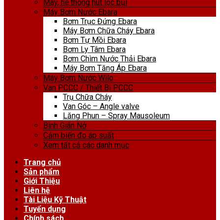
Máy, hệ thống hút lọc bụi
Máy Bơm Nước Ebara
Bơm Trục Đứng Ebara
Máy Bơm Chữa Cháy Ebara
Bơm Tự Mồi Ebara
Bơm Ly Tâm Ebara
Bơm Chìm Nước Thải Ebara
Máy Bơm Tăng Áp Ebara
Máy Bơm Nước Wilo
Van PCCC / Thiết Bị PCCC
Trụ Chữa Cháy
Van Góc – Angle valve
Lăng Phun – Spray Mausoleum
Bình Giãn Nở
Cảm biến đo áp suất
Xem tất cả các danh mục
Trang chủ
Sản phẩm
Giới Thiệu
Liên hệ
Tài Liệu Kỹ Thuật
Tuyển dụng
Chính sách