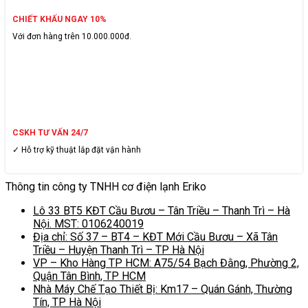
CHIẾT KHẤU NGAY 10%
Với đơn hàng trên 10.000.000đ.
CSKH TƯ VẤN 24/7
✓ Hỗ trợ kỹ thuật lắp đặt vận hành
Thông tin công ty TNHH cơ điện lạnh Eriko
Lô 33 BT5 KĐT Cầu Bươu – Tân Triều – Thanh Trì – Hà
Nội. MST: 0106240019
Địa chỉ: Số 37 – BT4 – KĐT Mới Cầu Bươu – Xã Tân
Triều – Huyện Thanh Trì – TP Hà Nội
VP – Kho Hàng TP HCM: A75/54 Bạch Đằng, Phường 2,
Quận Tân Bình, TP HCM
Nhà Máy Chế Tạo Thiết Bị: Km17 – Quán Gánh, Thường
Tín, TP Hà Nội