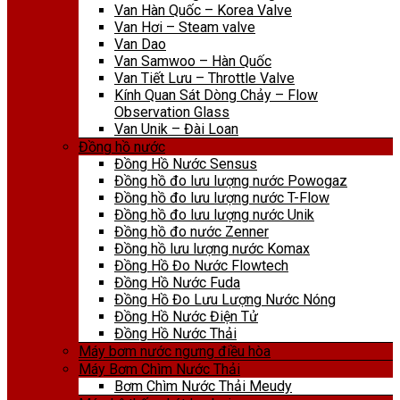
Van Hàn Quốc – Korea Valve
Van Hơi – Steam valve
Van Dao
Van Samwoo – Hàn Quốc
Van Tiết Lưu – Throttle Valve
Kính Quan Sát Dòng Chảy – Flow
Observation Glass
Van Unik – Đài Loan
Đồng hồ nước
Đồng Hồ Nước Sensus
Đồng hồ đo lưu lượng nước Powogaz
Đồng hồ đo lưu lượng nước T-Flow
Đồng hồ đo lưu lượng nước Unik
Đồng hồ đo nước Zenner
Đồng hồ lưu lượng nước Komax
Đồng Hồ Đo Nước Flowtech
Đồng Hồ Nước Fuda
Đồng Hồ Đo Lưu Lượng Nước Nóng
Đồng Hồ Nước Điện Tử
Đồng Hồ Nước Thải
Máy bơm nước ngưng điều hòa
Máy Bơm Chìm Nước Thải
Bơm Chìm Nước Thải Meudy