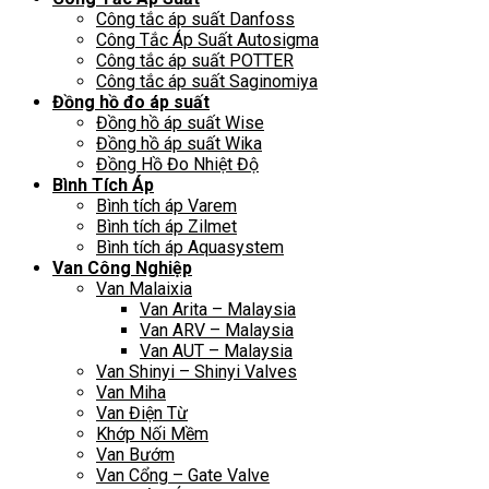
Công tắc áp suất Danfoss
Công Tắc Áp Suất Autosigma
Công tắc áp suất POTTER
Công tắc áp suất Saginomiya
Đồng hồ đo áp suất
Đồng hồ áp suất Wise
Đồng hồ áp suất Wika
Đồng Hồ Đo Nhiệt Độ
Bình Tích Áp
Bình tích áp Varem
Bình tích áp Zilmet
Bình tích áp Aquasystem
Van Công Nghiệp
Van Malaixia
Van Arita – Malaysia
Van ARV – Malaysia
Van AUT – Malaysia
Van Shinyi – Shinyi Valves
Van Miha
Van Điện Từ
Khớp Nối Mềm
Van Bướm
Van Cổng – Gate Valve