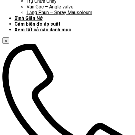
Trụ Chữa Cháy
Van Góc – Angle valve
Lăng Phun – Spray Mausoleum
Bình Giãn Nở
Cảm biến đo áp suất
Xem tất cả các danh mục
«