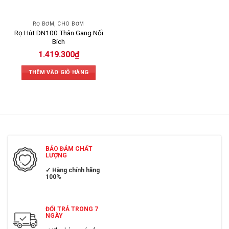
RỌ BƠM, CHÕ BƠM
Rọ Hút DN100 Thân Gang Nối
Bích
1.419.300
₫
THÊM VÀO GIỎ HÀNG
BẢO ĐẢM CHẤT
LƯỢNG
✓ Hàng chính hãng
100%
ĐỔI TRẢ TRONG 7
NGÀY