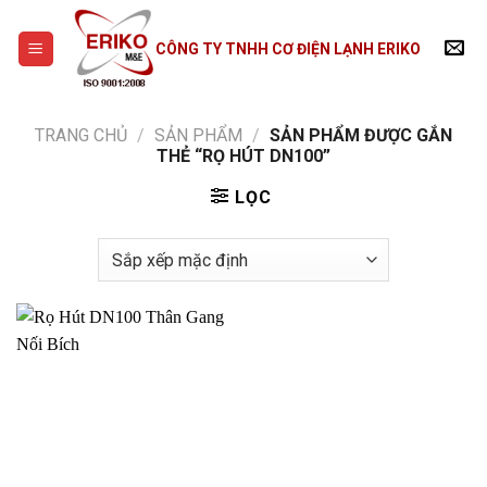
Skip
to
CÔNG TY TNHH CƠ ĐIỆN LẠNH ERIKO
content
TRANG CHỦ
/
SẢN PHẨM
/
SẢN PHẨM ĐƯỢC GẮN
THẺ “RỌ HÚT DN100”
LỌC