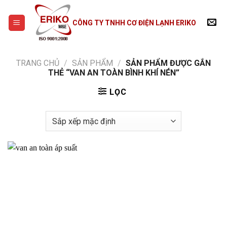
Skip
to
CÔNG TY TNHH CƠ ĐIỆN LẠNH ERIKO
content
TRANG CHỦ
/
SẢN PHẨM
/
SẢN PHẨM ĐƯỢC GẮN
THẺ “VAN AN TOÀN BÌNH KHÍ NÉN”
LỌC