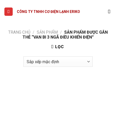
Skip
to
CÔNG TY TNHH CƠ ĐIỆN LẠNH ERIKO
content
TRANG CHỦ
/
SẢN PHẨM
/
SẢN PHẨM ĐƯỢC GẮN
THẺ “VAN BI 3 NGÃ ĐIỀU KHIỂN ĐIỆN”
LỌC