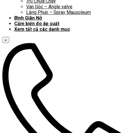
Trụ Chữa Cháy
Van Góc – Angle valve
Lăng Phun – Spray Mausoleum
Bình Giãn Nở
Cảm biến đo áp suất
Xem tất cả các danh mục
«