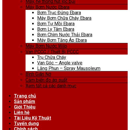
Máy, hệ thống hút lọc bụi
Máy Bơm Nước Ebara
Bơm Trục Đứng Ebara
Máy Bơm Chữa Cháy Ebara
Bơm Tự Mồi Ebara
Bơm Ly Tâm Ebara
Bơm Chìm Nước Thải Ebara
Máy Bơm Tăng Áp Ebara
Máy Bơm Nước Wilo
Van PCCC / Thiết Bị PCCC
Trụ Chữa Cháy
Van Góc – Angle valve
Lăng Phun – Spray Mausoleum
Bình Giãn Nở
Cảm biến đo áp suất
Xem tất cả các danh mục
Trang chủ
Sản phẩm
Giới Thiệu
Liên hệ
Tài Liệu Kỹ Thuật
Tuyển dụng
Chính sách