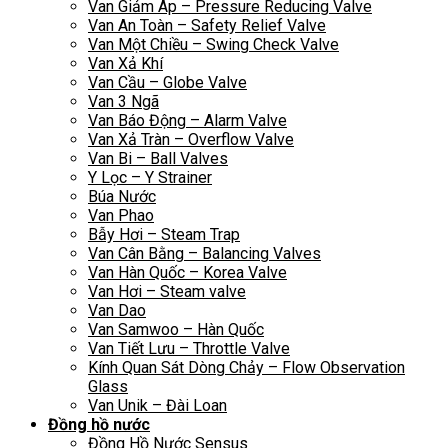
Van Giảm Áp – Pressure Reducing Valve
Van An Toàn – Safety Relief Valve
Van Một Chiều – Swing Check Valve
Van Xả Khí
Van Cầu – Globe Valve
Van 3 Ngã
Van Báo Động – Alarm Valve
Van Xả Tràn – Overflow Valve
Van Bi – Ball Valves
Y Lọc – Y Strainer
Búa Nước
Van Phao
Bẫy Hơi – Steam Trap
Van Cân Bằng – Balancing Valves
Van Hàn Quốc – Korea Valve
Van Hơi – Steam valve
Van Dao
Van Samwoo – Hàn Quốc
Van Tiết Lưu – Throttle Valve
Kính Quan Sát Dòng Chảy – Flow Observation
Glass
Van Unik – Đài Loan
Đồng hồ nước
Đồng Hồ Nước Sensus