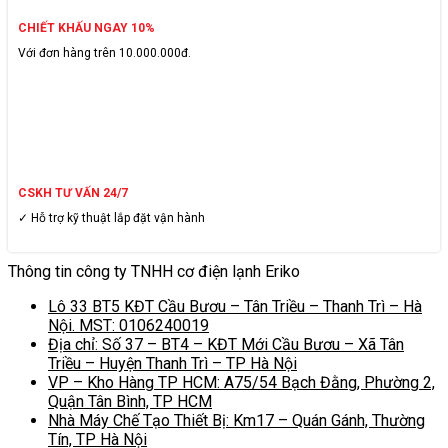
CHIẾT KHẤU NGAY 10%
Với đơn hàng trên 10.000.000đ.
CSKH TƯ VẤN 24/7
✓ Hỗ trợ kỹ thuật lắp đặt vận hành
Thông tin công ty TNHH cơ điện lạnh Eriko
Lô 33 BT5 KĐT Cầu Bươu – Tân Triều – Thanh Trì – Hà
Nội. MST: 0106240019
Địa chỉ: Số 37 – BT4 – KĐT Mới Cầu Bươu – Xã Tân
Triều – Huyện Thanh Trì – TP Hà Nội
VP – Kho Hàng TP HCM: A75/54 Bạch Đằng, Phường 2,
Quận Tân Bình, TP HCM
Nhà Máy Chế Tạo Thiết Bị: Km17 – Quán Gánh, Thường
Tín, TP Hà Nội