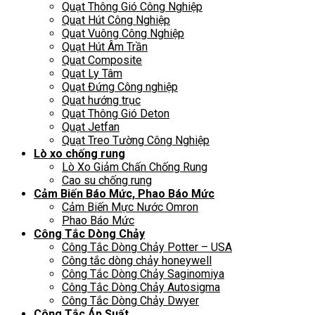
Quạt Thông Gió Công Nghiệp
Quạt Hút Công Nghiệp
Quạt Vuông Công Nghiệp
Quạt Hút Âm Trần
Quạt Composite
Quạt Ly Tâm
Quạt Đứng Công nghiệp
Quạt hướng trục
Quạt Thông Gió Deton
Quạt Jetfan
Quạt Treo Tường Công Nghiệp
Lò xo chống rung
Lò Xo Giảm Chấn Chống Rung
Cao su chống rung
Cảm Biến Báo Mức, Phao Báo Mức
Cảm Biến Mực Nước Omron
Phao Báo Mức
Công Tắc Dòng Chảy
Công Tắc Dòng Chảy Potter – USA
Công tắc dòng chảy honeywell
Công Tắc Dòng Chảy Saginomiya
Công Tắc Dòng Chảy Autosigma
Công Tắc Dòng Chảy Dwyer
Công Tắc Áp Suất