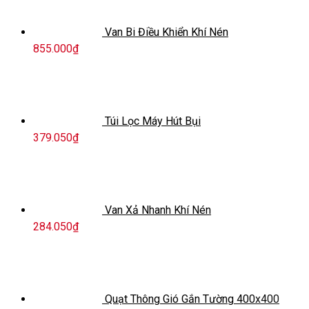
Van Bi Điều Khiển Khí Nén
855.000
₫
Túi Lọc Máy Hút Bụi
379.050
₫
Van Xả Nhanh Khí Nén
284.050
₫
Quạt Thông Gió Gắn Tường 400x400