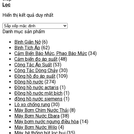
Lọc
Hiển thị kết quả duy nhất
Danh mục sản phẩm
Bình Giãn Nở
(6)
Bình Tích Áp
(62)
Cảm Biến Báo Mức, Phao Báo Mức
(34)
Cảm biến đo áp suất
(48)
Công Tắc Áp Suất
(53)
Công Tắc Dòng Chảy
(30)
Đồng hồ đo áp suất
(109)
Đồng hồ nước
(274)
Đồng hồ nước actaris
(1)
Đồng hồ nước mặt bích
(1)
đồng hồ nước siemens
(1)
Lò xo chống rung
(30)
Máy Bơm Chìm Nước Thải
(8)
Máy Bơm Nước Ebara
(38)
Máy bơm nước ngưng điều hòa
(14)
Máy Bơm Nước Wilo
(4)
Máy, hệ thống hút lọc bụi
(35)