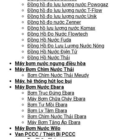
Đồng hồ đo lưu lượng nước Powogaz
Đồng hồ đo lưu lượng nước T-Flow
Đồng hồ đo lưu lượng nước Unik
Đồng hồ đo nước Zenner
Đồng hồ lưu lượng nước Komax
Đồng Hồ Đo Nước Flowtech
Đồng Hồ Nước Fuda
Đồng Hồ Đo Lưu Lượng Nước Nóng
Đồng Hồ Nước Điện Tử
Đồng Hồ Nước Thải
Máy bơm nước ngưng điều hòa
Máy Bơm Chìm Nước Thải
Bơm Chìm Nước Thải Meudy
Máy, hệ thống hút lọc bụi
Máy Bơm Nước Ebara
Bơm Trục Đứng Ebara
Máy Bơm Chữa Cháy Ebara
Bơm Tự Mồi Ebara
Bơm Ly Tâm Ebara
Bơm Chìm Nước Thải Ebara
Máy Bơm Tăng Áp Ebara
Máy Bơm Nước Wilo
Van PCCC / Thiết Bị PCCC