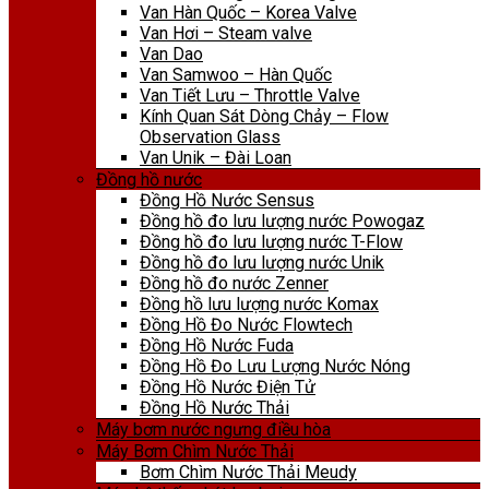
Van Hàn Quốc – Korea Valve
Van Hơi – Steam valve
Van Dao
Van Samwoo – Hàn Quốc
Van Tiết Lưu – Throttle Valve
Kính Quan Sát Dòng Chảy – Flow
Observation Glass
Van Unik – Đài Loan
Đồng hồ nước
Đồng Hồ Nước Sensus
Đồng hồ đo lưu lượng nước Powogaz
Đồng hồ đo lưu lượng nước T-Flow
Đồng hồ đo lưu lượng nước Unik
Đồng hồ đo nước Zenner
Đồng hồ lưu lượng nước Komax
Đồng Hồ Đo Nước Flowtech
Đồng Hồ Nước Fuda
Đồng Hồ Đo Lưu Lượng Nước Nóng
Đồng Hồ Nước Điện Tử
Đồng Hồ Nước Thải
Máy bơm nước ngưng điều hòa
Máy Bơm Chìm Nước Thải
Bơm Chìm Nước Thải Meudy