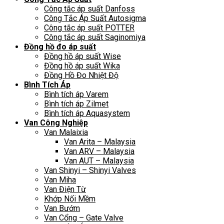
Công tắc áp suất Danfoss
Công Tắc Áp Suất Autosigma
Công tắc áp suất POTTER
Công tắc áp suất Saginomiya
Đồng hồ đo áp suất
Đồng hồ áp suất Wise
Đồng hồ áp suất Wika
Đồng Hồ Đo Nhiệt Độ
Bình Tích Áp
Bình tích áp Varem
Bình tích áp Zilmet
Bình tích áp Aquasystem
Van Công Nghiệp
Van Malaixia
Van Arita – Malaysia
Van ARV – Malaysia
Van AUT – Malaysia
Van Shinyi – Shinyi Valves
Van Miha
Van Điện Từ
Khớp Nối Mềm
Van Bướm
Van Cổng – Gate Valve