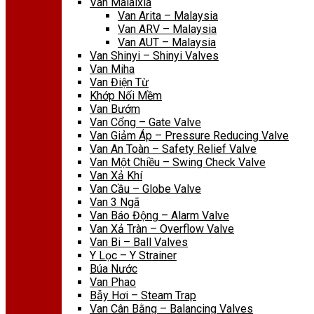
Van Malaixia
Van Arita – Malaysia
Van ARV – Malaysia
Van AUT – Malaysia
Van Shinyi – Shinyi Valves
Van Miha
Van Điện Từ
Khớp Nối Mềm
Van Bướm
Van Cổng – Gate Valve
Van Giảm Áp – Pressure Reducing Valve
Van An Toàn – Safety Relief Valve
Van Một Chiều – Swing Check Valve
Van Xả Khí
Van Cầu – Globe Valve
Van 3 Ngã
Van Báo Động – Alarm Valve
Van Xả Tràn – Overflow Valve
Van Bi – Ball Valves
Y Lọc – Y Strainer
Búa Nước
Van Phao
Bẫy Hơi – Steam Trap
Van Cân Bằng – Balancing Valves