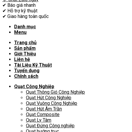
✔
Báo giá nhanh
✔
Hỗ trợ kỹ thuật
✔
Giao hàng toàn quốc
Danh mục
Menu
Trang chủ
Sản phẩm
Giới Thiệu
Liên hệ
Tài Liệu Kỹ Thuật
Tuyển dụng
Chính sách
Quạt Công Nghiệp
Quạt Thông Gió Công Nghiệp
Quạt Hút Công Nghiệp
Quạt Vuông Công Nghiệp
Quạt Hút Âm Trần
Quạt Composite
Quạt Ly Tâm
Quạt Đứng Công nghiệp
Quạt hướng trục