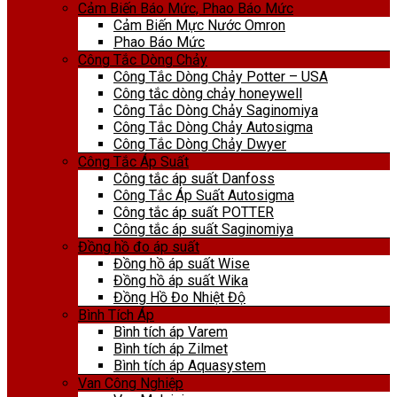
Cảm Biến Báo Mức, Phao Báo Mức
Cảm Biến Mực Nước Omron
Phao Báo Mức
Công Tắc Dòng Chảy
Công Tắc Dòng Chảy Potter – USA
Công tắc dòng chảy honeywell
Công Tắc Dòng Chảy Saginomiya
Công Tắc Dòng Chảy Autosigma
Công Tắc Dòng Chảy Dwyer
Công Tắc Áp Suất
Công tắc áp suất Danfoss
Công Tắc Áp Suất Autosigma
Công tắc áp suất POTTER
Công tắc áp suất Saginomiya
Đồng hồ đo áp suất
Đồng hồ áp suất Wise
Đồng hồ áp suất Wika
Đồng Hồ Đo Nhiệt Độ
Bình Tích Áp
Bình tích áp Varem
Bình tích áp Zilmet
Bình tích áp Aquasystem
Van Công Nghiệp