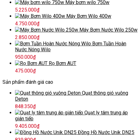
Máy bơm wilo 750w
5.225.000
₫
Máy Bơm Wilo 400w
4.750.000
₫
Máy Bơm Nước Wilo 250w
2.850.000
₫
Bơm Tuần Hoàn
Nước Nóng Wilo
950.000
₫
Rọ Bơm AUT
475.000
₫
Sản phẩm đánh giá cao
Quạt thông gió vuông
Deton
848.350
₫
Quạt ly tâm trung áp
gián tiếp
9.405.000
₫
Đồng Hồ Nước Unik DN25
839.800
₫