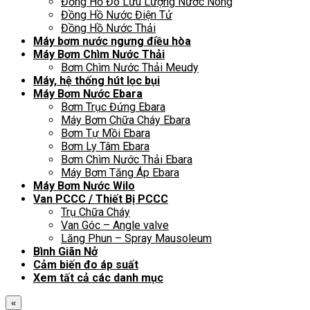
Đồng Hồ Đo Lưu Lượng Nước Nóng
Đồng Hồ Nước Điện Tử
Đồng Hồ Nước Thải
Máy bơm nước ngưng điều hòa
Máy Bơm Chìm Nước Thải
Bơm Chìm Nước Thải Meudy
Máy, hệ thống hút lọc bụi
Máy Bơm Nước Ebara
Bơm Trục Đứng Ebara
Máy Bơm Chữa Cháy Ebara
Bơm Tự Mồi Ebara
Bơm Ly Tâm Ebara
Bơm Chìm Nước Thải Ebara
Máy Bơm Tăng Áp Ebara
Máy Bơm Nước Wilo
Van PCCC / Thiết Bị PCCC
Trụ Chữa Cháy
Van Góc – Angle valve
Lăng Phun – Spray Mausoleum
Bình Giãn Nở
Cảm biến đo áp suất
Xem tất cả các danh mục
«