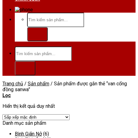
Hotline/Zalo:0984 666 480
Tìm
kiếm:
Tìm
kiếm:
Trang chủ
/
Sản phẩm
/
Sản phẩm được gắn thẻ “van cổng
đồng sanwa”
Lọc
Hiển thị kết quả duy nhất
Danh mục sản phẩm
Bình Giãn Nở
(6)