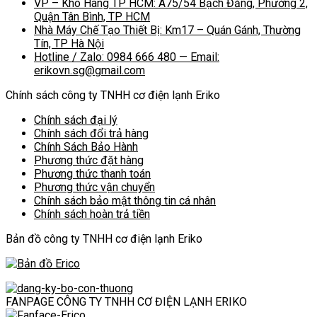
VP – Kho Hàng TP HCM: A75/54 Bạch Đằng, Phường 2,
Quận Tân Bình, TP HCM
Nhà Máy Chế Tạo Thiết Bị: Km17 – Quán Gánh, Thường
Tín, TP Hà Nội
Hotline / Zalo: 0984 666 480 — Email:
erikovn.sg@gmail.com
Chính sách công ty TNHH cơ điện lạnh Eriko
Chính sách đại lý
Chính sách đổi trả hàng
Chính Sách Bảo Hành
Phương thức đặt hàng
Phương thức thanh toán
Phương thức vận chuyển
Chính sách bảo mật thông tin cá nhân
Chính sách hoàn trả tiền
Bản đồ công ty TNHH cơ điện lạnh Eriko
FANPAGE CÔNG TY TNHH CƠ ĐIỆN LẠNH ERIKO