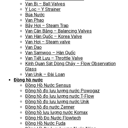
Van Bi – Ball Valves
Y Lọc – Y Strainer
Búa Nước
Van Phao
Bẫy Hơi – Steam Trap
Van Cân Bằng – Balancing Valves
Van Hàn Quốc – Korea Valve
Van Hơi – Steam valve
Van Dao
Van Samwoo – Hàn Quốc
Van Tiết Lưu – Throttle Valve
Kính Quan Sát Dòng Chảy – Flow Observation
Glass
Van Unik – Đài Loan
Đồng hồ nước
Đồng Hồ Nước Sensus
Đồng hồ đo lưu lượng nước Powogaz
Đồng hồ đo lưu lượng nước T-Flow
Đồng hồ đo lưu lượng nước Unik
Đồng hồ đo nước Zenner
Đồng hồ lưu lượng nước Komax
Đồng Hồ Đo Nước Flowtech
Đồng Hồ Nước Fuda