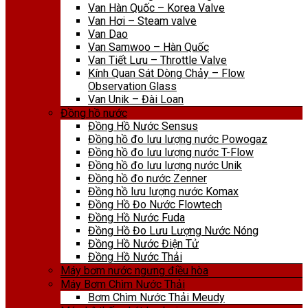
Van Hàn Quốc – Korea Valve
Van Hơi – Steam valve
Van Dao
Van Samwoo – Hàn Quốc
Van Tiết Lưu – Throttle Valve
Kính Quan Sát Dòng Chảy – Flow
Observation Glass
Van Unik – Đài Loan
Đồng hồ nước
Đồng Hồ Nước Sensus
Đồng hồ đo lưu lượng nước Powogaz
Đồng hồ đo lưu lượng nước T-Flow
Đồng hồ đo lưu lượng nước Unik
Đồng hồ đo nước Zenner
Đồng hồ lưu lượng nước Komax
Đồng Hồ Đo Nước Flowtech
Đồng Hồ Nước Fuda
Đồng Hồ Đo Lưu Lượng Nước Nóng
Đồng Hồ Nước Điện Tử
Đồng Hồ Nước Thải
Máy bơm nước ngưng điều hòa
Máy Bơm Chìm Nước Thải
Bơm Chìm Nước Thải Meudy