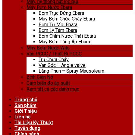
Máy, hệ thống hút lọc bụi
Máy Bơm Nước Ebara
Bơm Trục Đứng Ebara
Máy Bơm Chữa Cháy Ebara
Bơm Tự Mồi Ebara
Bơm Ly Tâm Ebara
Bơm Chìm Nước Thải Ebara
Máy Bơm Tăng Áp Ebara
Máy Bơm Nước Wilo
Van PCCC / Thiết Bị PCCC
Trụ Chữa Cháy
Van Góc – Angle valve
Lăng Phun – Spray Mausoleum
Bình Giãn Nở
Cảm biến đo áp suất
Xem tất cả các danh mục
Trang chủ
Sản phẩm
Giới Thiệu
Liên hệ
Tài Liệu Kỹ Thuật
Tuyển dụng
Chính sách