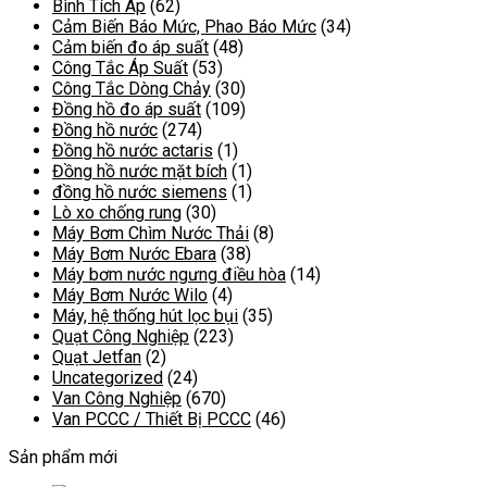
Bình Tích Áp
(62)
Cảm Biến Báo Mức, Phao Báo Mức
(34)
Cảm biến đo áp suất
(48)
Công Tắc Áp Suất
(53)
Công Tắc Dòng Chảy
(30)
Đồng hồ đo áp suất
(109)
Đồng hồ nước
(274)
Đồng hồ nước actaris
(1)
Đồng hồ nước mặt bích
(1)
đồng hồ nước siemens
(1)
Lò xo chống rung
(30)
Máy Bơm Chìm Nước Thải
(8)
Máy Bơm Nước Ebara
(38)
Máy bơm nước ngưng điều hòa
(14)
Máy Bơm Nước Wilo
(4)
Máy, hệ thống hút lọc bụi
(35)
Quạt Công Nghiệp
(223)
Quạt Jetfan
(2)
Uncategorized
(24)
Van Công Nghiệp
(670)
Van PCCC / Thiết Bị PCCC
(46)
Sản phẩm mới