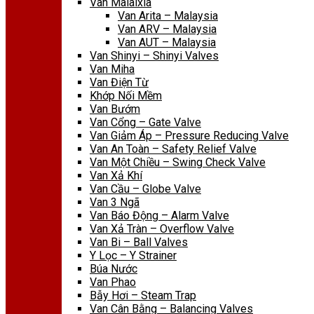
Van Malaixia
Van Arita – Malaysia
Van ARV – Malaysia
Van AUT – Malaysia
Van Shinyi – Shinyi Valves
Van Miha
Van Điện Từ
Khớp Nối Mềm
Van Bướm
Van Cổng – Gate Valve
Van Giảm Áp – Pressure Reducing Valve
Van An Toàn – Safety Relief Valve
Van Một Chiều – Swing Check Valve
Van Xả Khí
Van Cầu – Globe Valve
Van 3 Ngã
Van Báo Động – Alarm Valve
Van Xả Tràn – Overflow Valve
Van Bi – Ball Valves
Y Lọc – Y Strainer
Búa Nước
Van Phao
Bẫy Hơi – Steam Trap
Van Cân Bằng – Balancing Valves