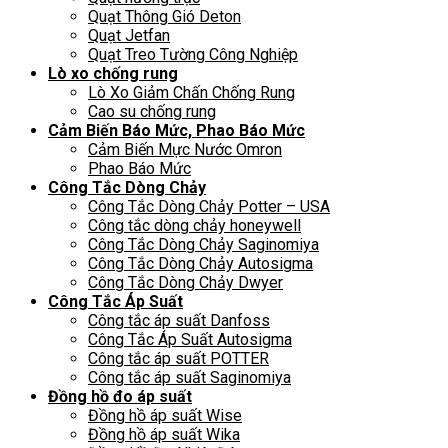
Quạt Thông Gió Deton
Quạt Jetfan
Quạt Treo Tường Công Nghiệp
Lò xo chống rung
Lò Xo Giảm Chấn Chống Rung
Cao su chống rung
Cảm Biến Báo Mức, Phao Báo Mức
Cảm Biến Mực Nước Omron
Phao Báo Mức
Công Tắc Dòng Chảy
Công Tắc Dòng Chảy Potter – USA
Công tắc dòng chảy honeywell
Công Tắc Dòng Chảy Saginomiya
Công Tắc Dòng Chảy Autosigma
Công Tắc Dòng Chảy Dwyer
Công Tắc Áp Suất
Công tắc áp suất Danfoss
Công Tắc Áp Suất Autosigma
Công tắc áp suất POTTER
Công tắc áp suất Saginomiya
Đồng hồ đo áp suất
Đồng hồ áp suất Wise
Đồng hồ áp suất Wika