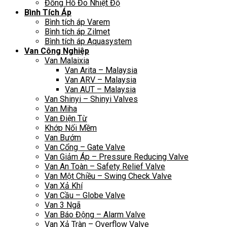
Đồng Hồ Đo Nhiệt Độ
Bình Tích Áp
Bình tích áp Varem
Bình tích áp Zilmet
Bình tích áp Aquasystem
Van Công Nghiệp
Van Malaixia
Van Arita – Malaysia
Van ARV – Malaysia
Van AUT – Malaysia
Van Shinyi – Shinyi Valves
Van Miha
Van Điện Từ
Khớp Nối Mềm
Van Bướm
Van Cổng – Gate Valve
Van Giảm Áp – Pressure Reducing Valve
Van An Toàn – Safety Relief Valve
Van Một Chiều – Swing Check Valve
Van Xả Khí
Van Cầu – Globe Valve
Van 3 Ngã
Van Báo Động – Alarm Valve
Van Xả Tràn – Overflow Valve