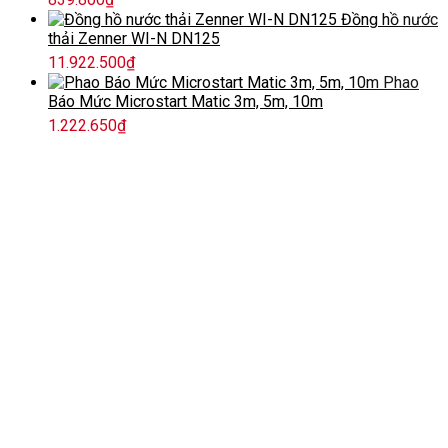
Đồng hồ nước
thải Zenner WI-N DN125
11.922.500
₫
Phao
Báo Mức Microstart Matic 3m, 5m, 10m
1.222.650
₫