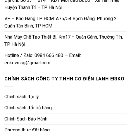
Địa chỉ: Số 37 – BT4 – KĐT Mới Cầu Bươu – Xã Tân Triều –
Huyện Thanh Trì – TP Hà Nội
VP – Kho Hàng TP HCM: A75/54 Bạch Đằng, Phường 2,
Quận Tân Bình, TP HCM
Nhà Máy Chế Tạo Thiết Bị: Km17 – Quán Gánh, Thường Tín,
TP Hà Nội
Hotline / Zalo: 0984 666 480 — Email:
erikovn.sg@gmail.com
CHÍNH SÁCH CÔNG TY TNHH CƠ ĐIỆN LẠNH ERIKO
Chính sách đại lý
Chính sách đổi trả hàng
Chính Sách Bảo Hành
Phương thức đặt hàng