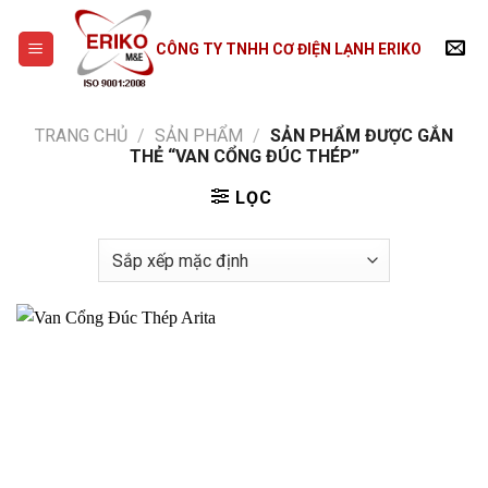
Skip
to
CÔNG TY TNHH CƠ ĐIỆN LẠNH ERIKO
content
TRANG CHỦ
/
SẢN PHẨM
/
SẢN PHẨM ĐƯỢC GẮN
THẺ “VAN CỔNG ĐÚC THÉP”
LỌC