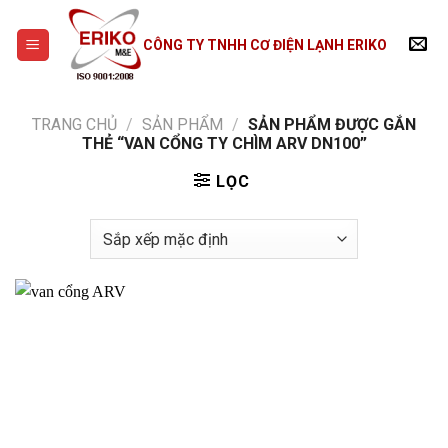
Skip
to
CÔNG TY TNHH CƠ ĐIỆN LẠNH ERIKO
content
TRANG CHỦ
/
SẢN PHẨM
/
SẢN PHẨM ĐƯỢC GẮN
THẺ “VAN CỔNG TY CHÌM ARV DN100”
LỌC