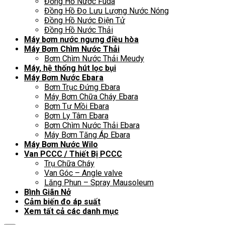
Đồng Hồ Nước Fuda
Đồng Hồ Đo Lưu Lượng Nước Nóng
Đồng Hồ Nước Điện Tử
Đồng Hồ Nước Thải
Máy bơm nước ngưng điều hòa
Máy Bơm Chìm Nước Thải
Bơm Chìm Nước Thải Meudy
Máy, hệ thống hút lọc bụi
Máy Bơm Nước Ebara
Bơm Trục Đứng Ebara
Máy Bơm Chữa Cháy Ebara
Bơm Tự Mồi Ebara
Bơm Ly Tâm Ebara
Bơm Chìm Nước Thải Ebara
Máy Bơm Tăng Áp Ebara
Máy Bơm Nước Wilo
Van PCCC / Thiết Bị PCCC
Trụ Chữa Cháy
Van Góc – Angle valve
Lăng Phun – Spray Mausoleum
Bình Giãn Nở
Cảm biến đo áp suất
Xem tất cả các danh mục