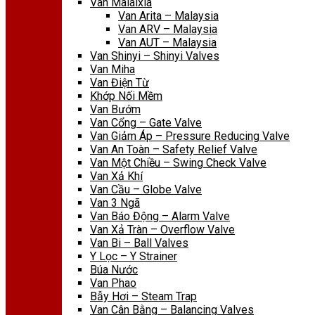
Van Malaixia
Van Arita – Malaysia
Van ARV – Malaysia
Van AUT – Malaysia
Van Shinyi – Shinyi Valves
Van Miha
Van Điện Từ
Khớp Nối Mềm
Van Bướm
Van Cổng – Gate Valve
Van Giảm Áp – Pressure Reducing Valve
Van An Toàn – Safety Relief Valve
Van Một Chiều – Swing Check Valve
Van Xả Khí
Van Cầu – Globe Valve
Van 3 Ngã
Van Báo Động – Alarm Valve
Van Xả Tràn – Overflow Valve
Van Bi – Ball Valves
Y Lọc – Y Strainer
Búa Nước
Van Phao
Bẫy Hơi – Steam Trap
Van Cân Bằng – Balancing Valves