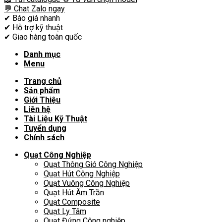
💬 Chat Zalo ngay
✔
Báo giá nhanh
✔
Hỗ trợ kỹ thuật
✔
Giao hàng toàn quốc
Danh mục
Menu
Trang chủ
Sản phẩm
Giới Thiệu
Liên hệ
Tài Liệu Kỹ Thuật
Tuyển dụng
Chính sách
Quạt Công Nghiệp
Quạt Thông Gió Công Nghiệp
Quạt Hút Công Nghiệp
Quạt Vuông Công Nghiệp
Quạt Hút Âm Trần
Quạt Composite
Quạt Ly Tâm
Quạt Đứng Công nghiệp