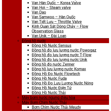
Van Hàn Quốc – Korea Valve
Van Hơi – Steam valve
Van Dao
Van Samwoo – Hàn Quốc
Van Tiết Lưu – Throttle Valve
Kính Quan Sát Dòng Chảy – Flow
Observation Glass
Van Unik – Đài Loan
Đồng hồ nước
Đồng Hồ Nước Sensus
Đồng hồ đo lưu lượng nước Powogaz
Đồng hồ đo lưu lượng nước T-Flow
Đồng hồ đo lưu lượng nước Unik
Đồng hồ đo nước Zenner
Đồng hồ lưu lượng nước Komax
Đồng Hồ Đo Nước Flowtech
Đồng Hồ Nước Fuda
Đồng Hồ Đo Lưu Lượng Nước Nóng
Đồng Hồ Nước Điện Tử
Đồng Hồ Nước Thải
Máy bơm nước ngưng điều hòa
Máy Bơm Chìm Nước Thải
Bơm Chìm Nước Thải Meudy