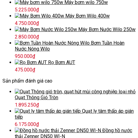
Máy bơm wilo 750w
5.225.000
₫
Máy Bơm Wilo 400w
4.750.000
₫
Máy Bơm Nước Wilo 250w
2.850.000
₫
Bơm Tuần Hoàn
Nước Nóng Wilo
950.000
₫
Rọ Bơm AUT
475.000
₫
Sản phẩm đánh giá cao
Quạt Thông Gió Tròn
1.895.250
₫
Quạt ly tâm thấp áp gián
tiếp
6.175.000
₫
Đồng hồ nước
thải Zenner DN50 WI-N