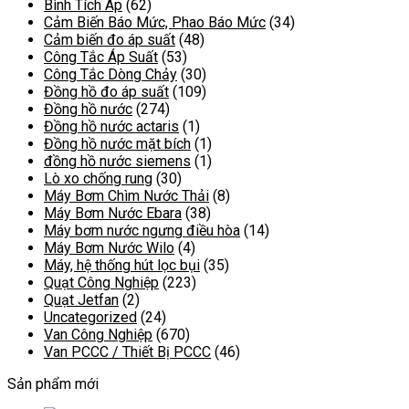
Bình Tích Áp
(62)
Cảm Biến Báo Mức, Phao Báo Mức
(34)
Cảm biến đo áp suất
(48)
Công Tắc Áp Suất
(53)
Công Tắc Dòng Chảy
(30)
Đồng hồ đo áp suất
(109)
Đồng hồ nước
(274)
Đồng hồ nước actaris
(1)
Đồng hồ nước mặt bích
(1)
đồng hồ nước siemens
(1)
Lò xo chống rung
(30)
Máy Bơm Chìm Nước Thải
(8)
Máy Bơm Nước Ebara
(38)
Máy bơm nước ngưng điều hòa
(14)
Máy Bơm Nước Wilo
(4)
Máy, hệ thống hút lọc bụi
(35)
Quạt Công Nghiệp
(223)
Quạt Jetfan
(2)
Uncategorized
(24)
Van Công Nghiệp
(670)
Van PCCC / Thiết Bị PCCC
(46)
Sản phẩm mới