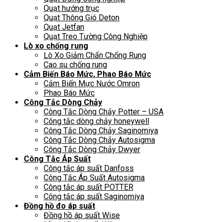
Quạt hướng trục
Quạt Thông Gió Deton
Quạt Jetfan
Quạt Treo Tường Công Nghiệp
Lò xo chống rung
Lò Xo Giảm Chấn Chống Rung
Cao su chống rung
Cảm Biến Báo Mức, Phao Báo Mức
Cảm Biến Mực Nước Omron
Phao Báo Mức
Công Tắc Dòng Chảy
Công Tắc Dòng Chảy Potter – USA
Công tắc dòng chảy honeywell
Công Tắc Dòng Chảy Saginomiya
Công Tắc Dòng Chảy Autosigma
Công Tắc Dòng Chảy Dwyer
Công Tắc Áp Suất
Công tắc áp suất Danfoss
Công Tắc Áp Suất Autosigma
Công tắc áp suất POTTER
Công tắc áp suất Saginomiya
Đồng hồ đo áp suất
Đồng hồ áp suất Wise