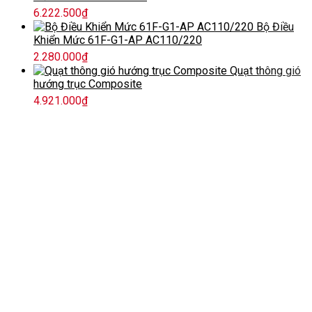
6.222.500
₫
Bộ Điều
Khiển Mức 61F-G1-AP AC110/220
2.280.000
₫
Quạt thông gió
hướng trục Composite
4.921.000
₫