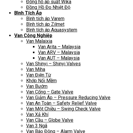
Đồng hồ áp suất Wika
Đồng Hồ Đo Nhiệt Độ
Bình Tích Áp
Bình tích áp Varem
Bình tích áp Zilmet
Bình tích áp Aquasystem
Van Công Nghiệp
Van Malaixia
Van Arita – Malaysia
Van ARV – Malaysia
Van AUT – Malaysia
Van Shinyi – Shinyi Valves
Van Miha
Van Điện Từ
Khớp Nối Mềm
Van Bướm
Van Cổng – Gate Valve
Van Giảm Áp – Pressure Reducing Valve
Van An Toàn – Safety Relief Valve
Van Một Chiều – Swing Check Valve
Van Xả Khí
Van Cầu – Globe Valve
Van 3 Ngã
Van Báo Động – Alarm Valve