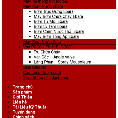
Máy, hệ thống hút lọc bụi
Máy Bơm Nước Ebara
Bơm Trục Đứng Ebara
Máy Bơm Chữa Cháy Ebara
Bơm Tự Mồi Ebara
Bơm Ly Tâm Ebara
Bơm Chìm Nước Thải Ebara
Máy Bơm Tăng Áp Ebara
Máy Bơm Nước Wilo
Van PCCC / Thiết Bị PCCC
Trụ Chữa Cháy
Van Góc – Angle valve
Lăng Phun – Spray Mausoleum
Bình Giãn Nở
Cảm biến đo áp suất
Xem tất cả các danh mục
Trang chủ
Sản phẩm
Giới Thiệu
Liên hệ
Tài Liệu Kỹ Thuật
Tuyển dụng
Chính sách