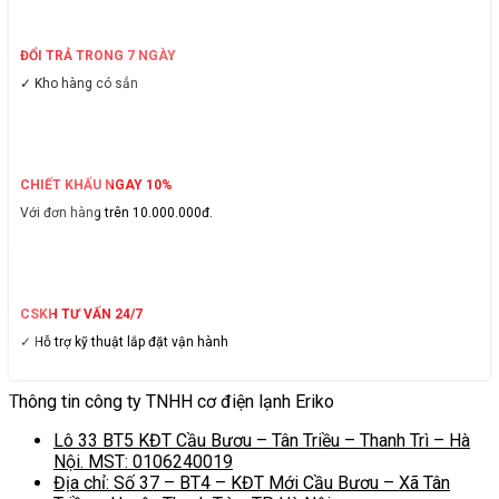
ĐỔI TRẢ TRONG 7 NGÀY
✓ Kho hàng có sẳn
CHIẾT KHẤU NGAY 10%
Với đơn hàng trên 10.000.000đ.
CSKH TƯ VẤN 24/7
✓ Hỗ trợ kỹ thuật lắp đặt vận hành
Thông tin công ty TNHH cơ điện lạnh Eriko
Lô 33 BT5 KĐT Cầu Bươu – Tân Triều – Thanh Trì – Hà
Nội. MST: 0106240019
Địa chỉ: Số 37 – BT4 – KĐT Mới Cầu Bươu – Xã Tân