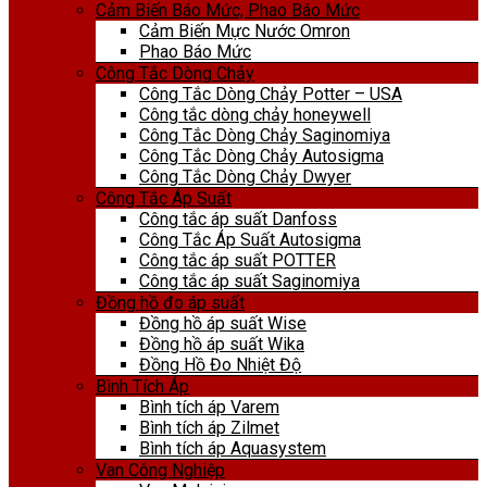
Cảm Biến Báo Mức, Phao Báo Mức
Cảm Biến Mực Nước Omron
Phao Báo Mức
Công Tắc Dòng Chảy
Công Tắc Dòng Chảy Potter – USA
Công tắc dòng chảy honeywell
Công Tắc Dòng Chảy Saginomiya
Công Tắc Dòng Chảy Autosigma
Công Tắc Dòng Chảy Dwyer
Công Tắc Áp Suất
Công tắc áp suất Danfoss
Công Tắc Áp Suất Autosigma
Công tắc áp suất POTTER
Công tắc áp suất Saginomiya
Đồng hồ đo áp suất
Đồng hồ áp suất Wise
Đồng hồ áp suất Wika
Đồng Hồ Đo Nhiệt Độ
Bình Tích Áp
Bình tích áp Varem
Bình tích áp Zilmet
Bình tích áp Aquasystem
Van Công Nghiệp