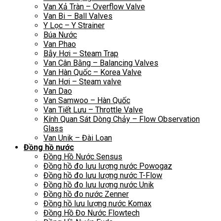
Van Xả Tràn – Overflow Valve
Van Bi – Ball Valves
Y Lọc – Y Strainer
Búa Nước
Van Phao
Bẫy Hơi – Steam Trap
Van Cân Bằng – Balancing Valves
Van Hàn Quốc – Korea Valve
Van Hơi – Steam valve
Van Dao
Van Samwoo – Hàn Quốc
Van Tiết Lưu – Throttle Valve
Kính Quan Sát Dòng Chảy – Flow Observation
Glass
Van Unik – Đài Loan
Đồng hồ nước
Đồng Hồ Nước Sensus
Đồng hồ đo lưu lượng nước Powogaz
Đồng hồ đo lưu lượng nước T-Flow
Đồng hồ đo lưu lượng nước Unik
Đồng hồ đo nước Zenner
Đồng hồ lưu lượng nước Komax
Đồng Hồ Đo Nước Flowtech