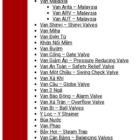
Van Malaixia
Van Arita – Malaysia
Van ARV – Malaysia
Van AUT – Malaysia
Van Shinyi – Shinyi Valves
Van Miha
Van Điện Từ
Khớp Nối Mềm
Van Bướm
Van Cổng – Gate Valve
Van Giảm Áp – Pressure Reducing Valve
Van An Toàn – Safety Relief Valve
Van Một Chiều – Swing Check Valve
Van Xả Khí
Van Cầu – Globe Valve
Van 3 Ngã
Van Báo Động – Alarm Valve
Van Xả Tràn – Overflow Valve
Van Bi – Ball Valves
Y Lọc – Y Strainer
Búa Nước
Van Phao
Bẫy Hơi – Steam Trap
Van Cân Bằng – Balancing Valves