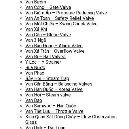
Van Bướm
Van Cổng – Gate Valve
Van Giảm Áp – Pressure Reducing Valve
Van An Toàn – Safety Relief Valve
Van Một Chiều – Swing Check Valve
Van Xả Khí
Van Cầu – Globe Valve
Van 3 Ngã
Van Báo Động – Alarm Valve
Van Xả Tràn – Overflow Valve
Van Bi – Ball Valves
Y Lọc – Y Strainer
Búa Nước
Van Phao
Bẫy Hơi – Steam Trap
Van Cân Bằng – Balancing Valves
Van Hàn Quốc – Korea Valve
Van Hơi – Steam valve
Van Dao
Van Samwoo – Hàn Quốc
Van Tiết Lưu – Throttle Valve
Kính Quan Sát Dòng Chảy – Flow Observation
Glass
Van Unik – Đài Loan