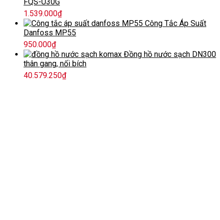
FQS-U30G
1.539.000
₫
Công Tắc Áp Suất
Danfoss MP55
950.000
₫
Đồng hồ nước sạch DN300
thân gang, nối bích
40.579.250
₫