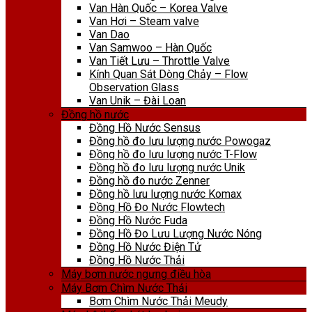
Van Hàn Quốc – Korea Valve
Van Hơi – Steam valve
Van Dao
Van Samwoo – Hàn Quốc
Van Tiết Lưu – Throttle Valve
Kính Quan Sát Dòng Chảy – Flow
Observation Glass
Van Unik – Đài Loan
Đồng hồ nước
Đồng Hồ Nước Sensus
Đồng hồ đo lưu lượng nước Powogaz
Đồng hồ đo lưu lượng nước T-Flow
Đồng hồ đo lưu lượng nước Unik
Đồng hồ đo nước Zenner
Đồng hồ lưu lượng nước Komax
Đồng Hồ Đo Nước Flowtech
Đồng Hồ Nước Fuda
Đồng Hồ Đo Lưu Lượng Nước Nóng
Đồng Hồ Nước Điện Tử
Đồng Hồ Nước Thải
Máy bơm nước ngưng điều hòa
Máy Bơm Chìm Nước Thải
Bơm Chìm Nước Thải Meudy