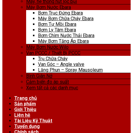
Máy, hệ thống hút lọc bụi
Máy Bơm Nước Ebara
Bơm Trục Đứng Ebara
Máy Bơm Chữa Cháy Ebara
Bơm Tự Mồi Ebara
Bơm Ly Tâm Ebara
Bơm Chìm Nước Thải Ebara
Máy Bơm Tăng Áp Ebara
Máy Bơm Nước Wilo
Van PCCC / Thiết Bị PCCC
Trụ Chữa Cháy
Van Góc – Angle valve
Lăng Phun – Spray Mausoleum
Bình Giãn Nở
Cảm biến đo áp suất
Xem tất cả các danh mục
Trang chủ
Sản phẩm
Giới Thiệu
Liên hệ
Tài Liệu Kỹ Thuật
Tuyển dụng
Chính sách