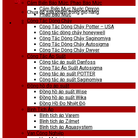
0
₫
Cảm Biến Báo Mức, Phao Báo Mức
Cảm Biến Mực Nước Omron
Chưa có sản phẩm trong giỏ hàng.
Phao Báo Mức
Công Tắc Dòng Chảy
Công Tắc Dòng Chảy Potter – USA
Công tắc dòng chảy honeywell
Công Tắc Dòng Chảy Saginomiya
Công Tắc Dòng Chảy Autosigma
Công Tắc Dòng Chảy Dwyer
Công Tắc Áp Suất
Công tắc áp suất Danfoss
Công Tắc Áp Suất Autosigma
Công tắc áp suất POTTER
Công tắc áp suất Saginomiya
Đồng hồ đo áp suất
Đồng hồ áp suất Wise
Đồng hồ áp suất Wika
Đồng Hồ Đo Nhiệt Độ
Bình Tích Áp
Bình tích áp Varem
Bình tích áp Zilmet
Bình tích áp Aquasystem
Van Công Nghiệp