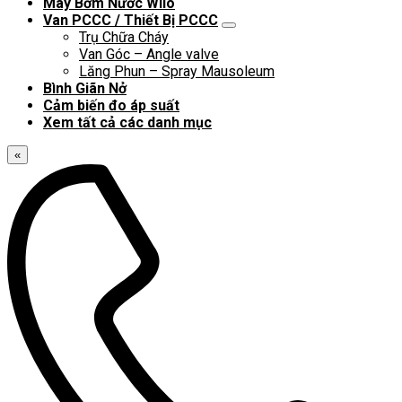
Máy Bơm Nước Wilo
Van PCCC / Thiết Bị PCCC
Trụ Chữa Cháy
Van Góc – Angle valve
Lăng Phun – Spray Mausoleum
Bình Giãn Nở
Cảm biến đo áp suất
Xem tất cả các danh mục
«