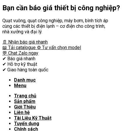
Bạn cần
báo giá thiết bị công nghiệp?
Quạt vuông, quạt công nghiệp, máy bơm, bình tích áp
cùng các thiết bị điện lạnh – cơ điện cho công trình,
nhà xưởng và đại lý.
📄 Nhận báo giá nhanh
📖 Tải catalogue
⚙️ Tư vấn chọn model
💬 Chat Zalo ngay
✔
Báo giá nhanh
✔
Hỗ trợ kỹ thuật
✔
Giao hàng toàn quốc
Danh mục
Menu
Trang chủ
Sản phẩm
Giới Thiệu
Liên hệ
Tài Liệu Kỹ Thuật
Tuyển dụng
Chính sách