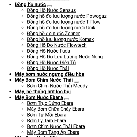
Đồng hồ nước
Đồng Hồ Nước Sensus
Đồng hồ đo lưu lượng nước Powogaz
Đồng hồ đo lưu lượng nước T-Flow
Đồng hồ đo lưu lượng nước Unik
Đồng hồ đo nước Zenner
Đồng hồ lưu lượng nước Komax
Đồng Hồ Đo Nước Flowtech
Đồng Hồ Nước Fuda
Đồng Hồ Đo Lưu Lượng Nước Nóng
Đồng Hồ Nước Điện Tử
Đồng Hồ Nước Thải
Máy bơm nước ngưng điều hòa
Máy Bơm Chìm Nước Thải
Bơm Chìm Nước Thải Meudy
Máy, hệ thống hút lọc bụi
Máy Bơm Nước Ebara
Bơm Trục Đứng Ebara
Máy Bơm Chữa Cháy Ebara
Bơm Tự Mồi Ebara
Bơm Ly Tâm Ebara
Bơm Chìm Nước Thải Ebara
Máy Bơm Tăng Áp Ebara