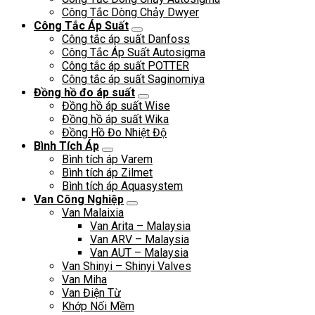
Công Tắc Dòng Chảy Dwyer
Công Tắc Áp Suất
Công tắc áp suất Danfoss
Công Tắc Áp Suất Autosigma
Công tắc áp suất POTTER
Công tắc áp suất Saginomiya
Đồng hồ đo áp suất
Đồng hồ áp suất Wise
Đồng hồ áp suất Wika
Đồng Hồ Đo Nhiệt Độ
Bình Tích Áp
Bình tích áp Varem
Bình tích áp Zilmet
Bình tích áp Aquasystem
Van Công Nghiệp
Van Malaixia
Van Arita – Malaysia
Van ARV – Malaysia
Van AUT – Malaysia
Van Shinyi – Shinyi Valves
Van Miha
Van Điện Từ
Khớp Nối Mềm