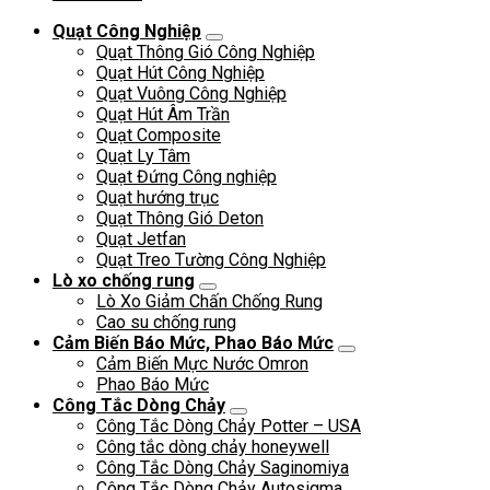
Quạt Công Nghiệp
Quạt Thông Gió Công Nghiệp
Quạt Hút Công Nghiệp
Quạt Vuông Công Nghiệp
Quạt Hút Âm Trần
Quạt Composite
Quạt Ly Tâm
Quạt Đứng Công nghiệp
Quạt hướng trục
Quạt Thông Gió Deton
Quạt Jetfan
Quạt Treo Tường Công Nghiệp
Lò xo chống rung
Lò Xo Giảm Chấn Chống Rung
Cao su chống rung
Cảm Biến Báo Mức, Phao Báo Mức
Cảm Biến Mực Nước Omron
Phao Báo Mức
Công Tắc Dòng Chảy
Công Tắc Dòng Chảy Potter – USA
Công tắc dòng chảy honeywell
Công Tắc Dòng Chảy Saginomiya
Công Tắc Dòng Chảy Autosigma