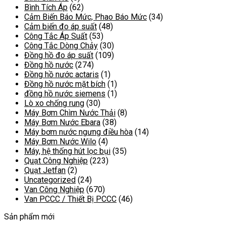
Bình Tích Áp
(62)
Cảm Biến Báo Mức, Phao Báo Mức
(34)
Cảm biến đo áp suất
(48)
Công Tắc Áp Suất
(53)
Công Tắc Dòng Chảy
(30)
Đồng hồ đo áp suất
(109)
Đồng hồ nước
(274)
Đồng hồ nước actaris
(1)
Đồng hồ nước mặt bích
(1)
đồng hồ nước siemens
(1)
Lò xo chống rung
(30)
Máy Bơm Chìm Nước Thải
(8)
Máy Bơm Nước Ebara
(38)
Máy bơm nước ngưng điều hòa
(14)
Máy Bơm Nước Wilo
(4)
Máy, hệ thống hút lọc bụi
(35)
Quạt Công Nghiệp
(223)
Quạt Jetfan
(2)
Uncategorized
(24)
Van Công Nghiệp
(670)
Van PCCC / Thiết Bị PCCC
(46)
Sản phẩm mới