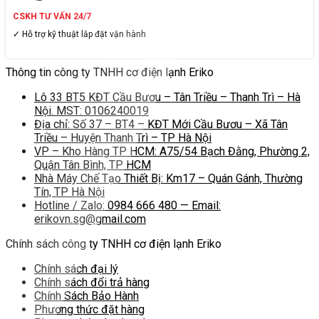
CSKH TƯ VẤN 24/7
✓ Hỗ trợ kỹ thuật lắp đặt vận hành
Thông tin công ty TNHH cơ điện lạnh Eriko
Lô 33 BT5 KĐT Cầu Bươu – Tân Triều – Thanh Trì – Hà
Nội. MST: 0106240019
Địa chỉ: Số 37 – BT4 – KĐT Mới Cầu Bươu – Xã Tân
Triều – Huyện Thanh Trì – TP Hà Nội
VP – Kho Hàng TP HCM: A75/54 Bạch Đằng, Phường 2,
Quận Tân Bình, TP HCM
Nhà Máy Chế Tạo Thiết Bị: Km17 – Quán Gánh, Thường
Tín, TP Hà Nội
Hotline / Zalo: 0984 666 480 — Email:
erikovn.sg@gmail.com
Chính sách công ty TNHH cơ điện lạnh Eriko
Chính sách đại lý
Chính sách đổi trả hàng
Chính Sách Bảo Hành
Phương thức đặt hàng