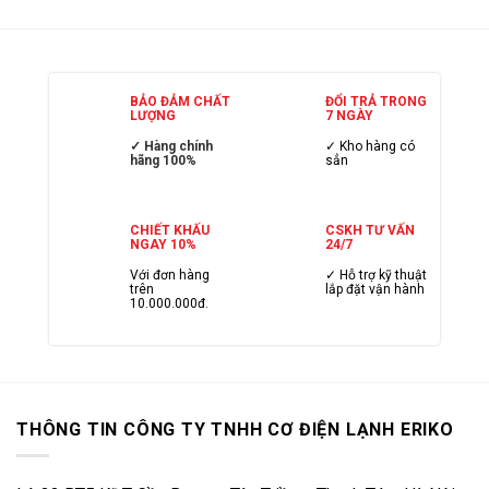
BẢO ĐẢM CHẤT
ĐỔI TRẢ TRONG
LƯỢNG
7 NGÀY
✓ Hàng chính
✓ Kho hàng có
hãng 100%
sẳn
CHIẾT KHẤU
CSKH TƯ VẤN
NGAY 10%
24/7
Với đơn hàng
✓ Hỗ trợ kỹ thuật
trên
lắp đặt vận hành
10.000.000đ.
THÔNG TIN CÔNG TY TNHH CƠ ĐIỆN LẠNH ERIKO