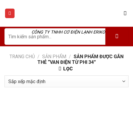
Skip
to
content
Tìm
CÔNG TY TNHH CƠ ĐIỆN LẠNH ERIKO
kiếm:
TRANG CHỦ
/
SẢN PHẨM
/
SẢN PHẨM ĐƯỢC GẮN
THẺ “VAN ĐIỆN TỪ PHI 34”
LỌC