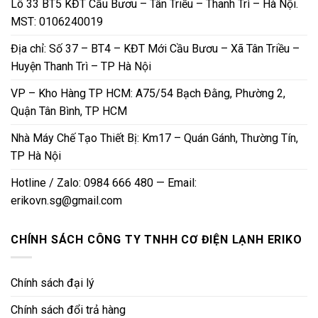
Lô 33 BT5 KĐT Cầu Bươu – Tân Triều – Thanh Trì – Hà Nội.
MST: 0106240019
Địa chỉ: Số 37 – BT4 – KĐT Mới Cầu Bươu – Xã Tân Triều –
Huyện Thanh Trì – TP Hà Nội
VP – Kho Hàng TP HCM: A75/54 Bạch Đằng, Phường 2,
Quận Tân Bình, TP HCM
Nhà Máy Chế Tạo Thiết Bị: Km17 – Quán Gánh, Thường Tín,
TP Hà Nội
Hotline / Zalo: 0984 666 480 — Email:
erikovn.sg@gmail.com
CHÍNH SÁCH CÔNG TY TNHH CƠ ĐIỆN LẠNH ERIKO
Chính sách đại lý
Chính sách đổi trả hàng