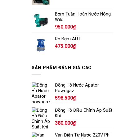
Bơm Tuần Hoàn Nước Nóng
Wilo
950.000
₫
Rọ Bơm AUT
475.000
₫
SẢN PHẨM ĐÁNH GIÁ CAO
Đồng Hồ Nước Apator
Powogaz
598.500
₫
Đồng Hồ Điều Chỉnh Áp Suất
Khí
380.000
₫
Van Điện Từ Nước 220V Phi