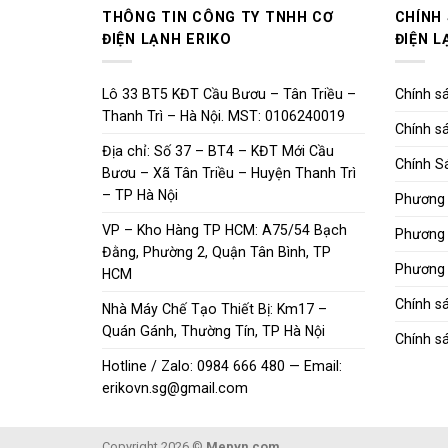
THÔNG TIN CÔNG TY TNHH CƠ
CHÍNH
ĐIỆN LẠNH ERIKO
ĐIỆN L
Lô 33 BT5 KĐT Cầu Bươu – Tân Triều –
Chính sá
Thanh Trì – Hà Nội. MST: 0106240019
Chính sá
Địa chỉ: Số 37 – BT4 – KĐT Mới Cầu
Chính S
Bươu – Xã Tân Triều – Huyện Thanh Trì
– TP Hà Nội
Phương 
VP – Kho Hàng TP HCM: A75/54 Bạch
Phương 
Đằng, Phường 2, Quận Tân Bình, TP
Phương 
HCM
Chính s
Nhà Máy Chế Tạo Thiết Bị: Km17 –
Quán Gánh, Thường Tín, TP Hà Nội
Chính sá
Hotline / Zalo: 0984 666 480 — Email:
erikovn.sg@gmail.com
Copyright 2026 ©
Mepvn.com