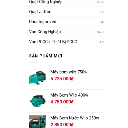
Quạt Công Nghiệp
(223)
Quạt Jetfan
(2)
Uncategorized
(24)
Van Công Nghiệp
(670)
Van PCCC / Thiết Bị PCCC
(46)
SẢN PHẨM MỚI
Máy bơm wilo 750w
5.225.000
₫
Máy Bơm Wilo 400w
4.750.000
₫
Máy Bơm Nước Wilo 250w
2.850.000
₫