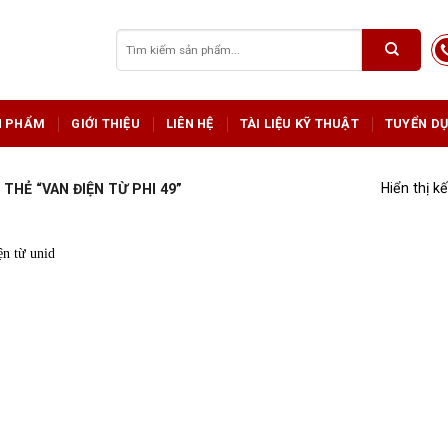
Tìm
kiếm:
N PHẨM
GIỚI THIỆU
LIÊN HỆ
TÀI LIỆU KỸ THUẬT
TUYỂN D
Hiển thị k
HẺ “VAN ĐIỆN TỪ PHI 49”