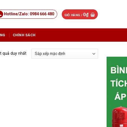
Hotline/Zalo: 0984 666 480
0
₫
GIỎ HÀNG /
ỤNG
CHÍNH SÁCH
ết quả duy nhất