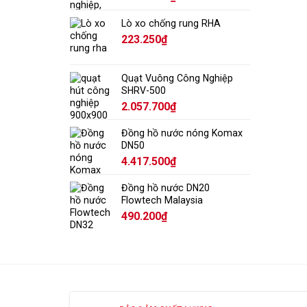
Lò xo chống rung RHA
223.250
₫
Quạt Vuông Công Nghiệp
SHRV-500
2.057.700
₫
Đồng hồ nước nóng Komax
DN50
4.417.500
₫
Đồng hồ nước DN20
Flowtech Malaysia
490.200
₫