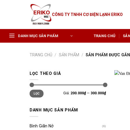
Skip
to
CÔNG TY TNHH CƠ ĐIỆN LẠNH ERIKO
content
DANH MỤC SẢN PHẨM
TRANG CHỦ
SẢ
TRANG CHỦ
/
SẢN PHẨM
/
SẢN PHẨM ĐƯỢC GẮN 
LỌC THEO GIÁ
Giá
Giá
Giá:
200.000₫
—
300.000₫
LỌC
tối
tối
thiểu
đa
DANH MỤC SẢN PHẨM
Bình Giãn Nở
(6)