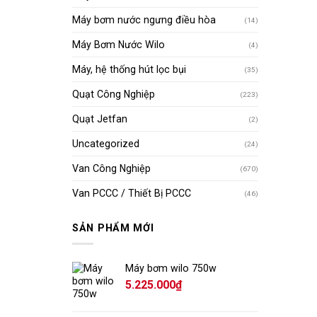
Máy bơm nước ngưng điều hòa
(14)
Máy Bơm Nước Wilo
(4)
Máy, hệ thống hút lọc bụi
(35)
Quạt Công Nghiệp
(223)
Quạt Jetfan
(2)
Uncategorized
(24)
Van Công Nghiệp
(670)
Van PCCC / Thiết Bị PCCC
(46)
SẢN PHẨM MỚI
Máy bơm wilo 750w
5.225.000
₫