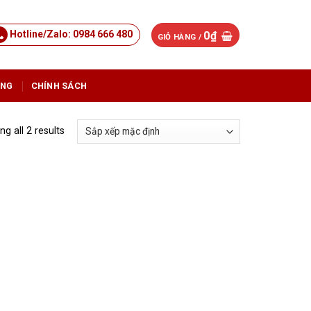
Hotline/Zalo: 0984 666 480
0
₫
GIỎ HÀNG /
ỤNG
CHÍNH SÁCH
g all 2 results