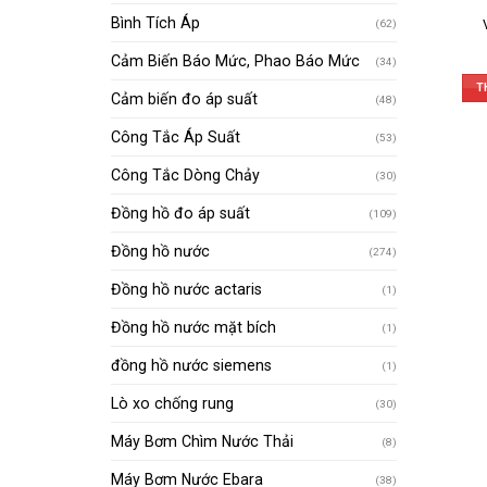
Bình Tích Áp
(62)
Cảm Biến Báo Mức, Phao Báo Mức
(34)
T
Cảm biến đo áp suất
(48)
Công Tắc Áp Suất
(53)
Công Tắc Dòng Chảy
(30)
Đồng hồ đo áp suất
(109)
Đồng hồ nước
(274)
Đồng hồ nước actaris
(1)
Đồng hồ nước mặt bích
(1)
đồng hồ nước siemens
(1)
Lò xo chống rung
(30)
Máy Bơm Chìm Nước Thải
(8)
Máy Bơm Nước Ebara
(38)