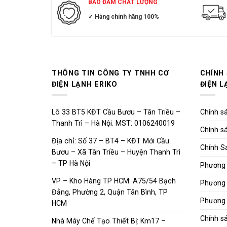
BẢO ĐẢM CHẤT LƯỢNG
✓ Hàng chính hãng 100%
THÔNG TIN CÔNG TY TNHH CƠ
CHÍNH
ĐIỆN LẠNH ERIKO
ĐIỆN L
Lô 33 BT5 KĐT Cầu Bươu – Tân Triều –
Chính sá
Thanh Trì – Hà Nội. MST: 0106240019
Chính sá
Địa chỉ: Số 37 – BT4 – KĐT Mới Cầu
Chính S
Bươu – Xã Tân Triều – Huyện Thanh Trì
– TP Hà Nội
Phương 
VP – Kho Hàng TP HCM: A75/54 Bạch
Phương 
Đằng, Phường 2, Quận Tân Bình, TP
Phương 
HCM
Chính s
Nhà Máy Chế Tạo Thiết Bị: Km17 –