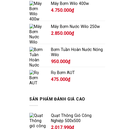
Máy Bơm Wilo 400w
4.750.000
₫
Máy Bơm Nước Wilo 250w
2.850.000
₫
Bơm Tuần Hoàn Nước Nóng
Wilo
950.000
₫
Rọ Bơm AUT
475.000
₫
SẢN PHẨM ĐÁNH GIÁ CAO
Quạt Thông Gió Công
Nghiệp 500x500
2.017.990
₫