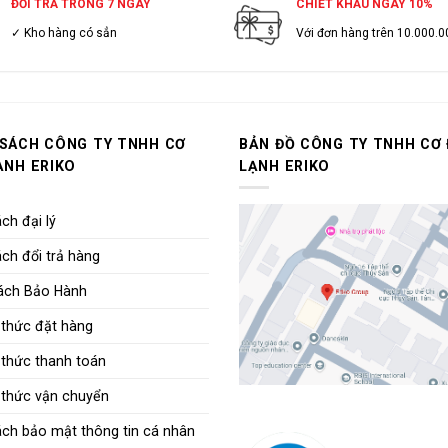
ĐỔI TRẢ TRONG 7 NGÀY
CHIẾT KHẤU NGAY 10%
✓ Kho hàng có sẳn
Với đơn hàng trên 10.000.0
 SÁCH CÔNG TY TNHH CƠ
BẢN ĐỒ CÔNG TY TNHH CƠ 
ẠNH ERIKO
LẠNH ERIKO
ch đại lý
ch đổi trả hàng
ách Bảo Hành
thức đặt hàng
thức thanh toán
thức vận chuyển
ách bảo mật thông tin cá nhân