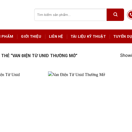
Tìm
kiếm:
N PHẨM
GIỚI THIỆU
LIÊN HỆ
TÀI LIỆU KỸ THUẬT
TUYỂN D
Showin
THẺ “VAN ĐIỆN TỪ UNID THƯỜNG MỞ”