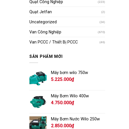
Quạt Công Nghiệp
(223)
Quạt Jetfan
(2)
Uncategorized
(24)
Van Công Nghiệp
(670)
Van PCCC / Thiết Bị PCCC
(46)
SẢN PHẨM MỚI
Máy bơm wilo 750w
5.225.000
₫
Máy Bơm Wilo 400w
4.750.000
₫
Máy Bơm Nước Wilo 250w
2.850.000
₫