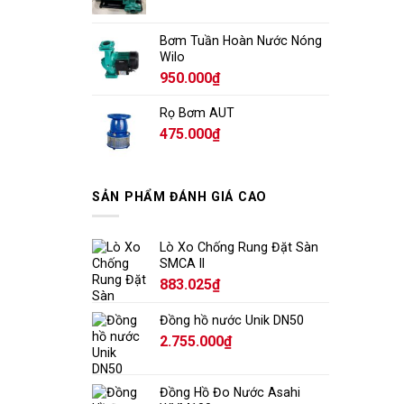
Bơm Tuần Hoàn Nước Nóng
Wilo
950.000
₫
Rọ Bơm AUT
475.000
₫
SẢN PHẨM ĐÁNH GIÁ CAO
Lò Xo Chống Rung Đặt Sàn
SMCA II
883.025
₫
Đồng hồ nước Unik DN50
2.755.000
₫
Đồng Hồ Đo Nước Asahi