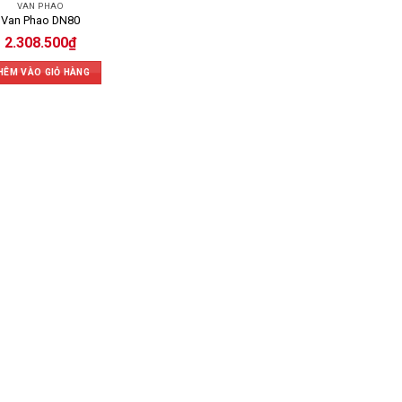
VAN PHAO
Van Phao DN80
2.308.500
₫
HÊM VÀO GIỎ HÀNG