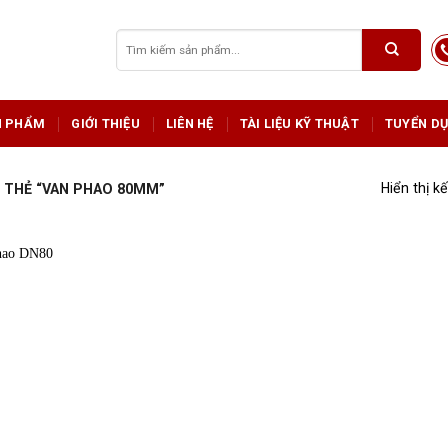
Tìm
kiếm:
N PHẨM
GIỚI THIỆU
LIÊN HỆ
TÀI LIỆU KỸ THUẬT
TUYỂN D
Hiển thị k
THẺ “VAN PHAO 80MM”