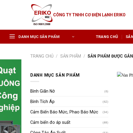
Skip
to
CÔNG TY TNHH CƠ ĐIỆN LẠNH ERIKO
content
DANH MỤC SẢN PHẨM
TRANG CHỦ
SẢ
TRANG CHỦ
/
SẢN PHẨM
/
SẢN PHẨM ĐƯỢC GẮN 
DANH MỤC SẢN PHẨM
Bình Giãn Nở
(6)
Bình Tích Áp
(62)
Cảm Biến Báo Mức, Phao Báo Mức
(34)
Cảm biến đo áp suất
(48)
Công Tắc Áp Suất
(53)