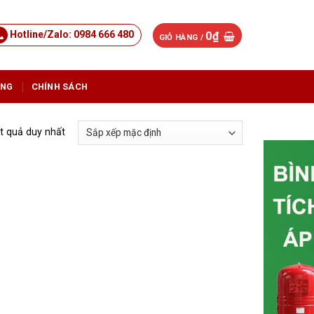
Hotline/Zalo: 0984 666 480
0
₫
GIỎ HÀNG /
ỤNG
CHÍNH SÁCH
ết quả duy nhất