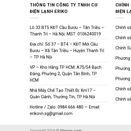
THÔNG TIN CÔNG TY TNHH CƠ
CHÍNH
ĐIỆN LẠNH ERIKO
ĐIỆN L
Lô 33 BT5 KĐT Cầu Bươu – Tân Triều –
Chính sá
Thanh Trì – Hà Nội. MST: 0106240019
Chính sá
Địa chỉ: Số 37 – BT4 – KĐT Mới Cầu
Chính S
Bươu – Xã Tân Triều – Huyện Thanh Trì
– TP Hà Nội
Phương 
VP – Kho Hàng TP HCM: A75/54 Bạch
Phương 
Đằng, Phường 2, Quận Tân Bình, TP
Phương 
HCM
Chính s
Nhà Máy Chế Tạo Thiết Bị: Km17 –
Quán Gánh, Thường Tín, TP Hà Nội
Chính sá
Hotline / Zalo: 0984 666 480 — Email:
erikovn.sg@gmail.com
Copyright 2026 ©
Mepvn.com