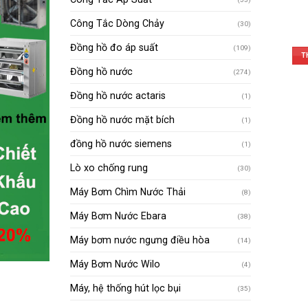
Công Tắc Dòng Chảy
(30)
Đồng hồ đo áp suất
(109)
T
Đồng hồ nước
(274)
Đồng hồ nước actaris
(1)
Đồng hồ nước mặt bích
(1)
đồng hồ nước siemens
(1)
Lò xo chống rung
(30)
Máy Bơm Chìm Nước Thải
(8)
Máy Bơm Nước Ebara
(38)
Máy bơm nước ngưng điều hòa
(14)
Máy Bơm Nước Wilo
(4)
Máy, hệ thống hút lọc bụi
(35)