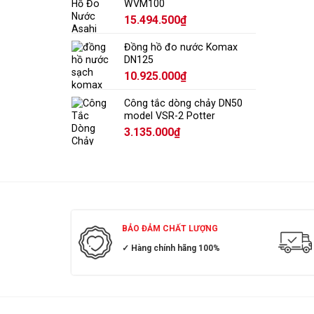
WVM100
15.494.500
₫
Đồng hồ đo nước Komax
DN125
10.925.000
₫
Công tắc dòng chảy DN50
model VSR-2 Potter
3.135.000
₫
BẢO ĐẢM CHẤT LƯỢNG
✓ Hàng chính hãng 100%