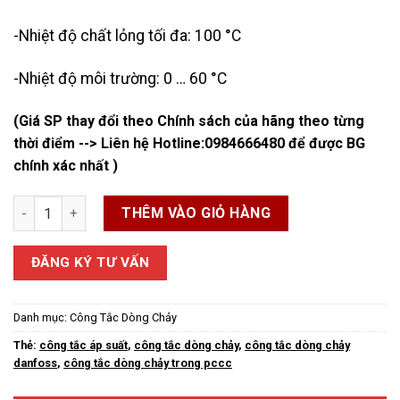
-Nhiệt độ chất lỏng tối đa: 100 °C
-Nhiệt độ môi trường: 0 … 60 °C
(Giá SP thay đổi theo Chính sách của hãng theo từng
thời điểm --> Liên hệ Hotline:
0984666480
để được BG
chính xác nhất )
Bán Công Tắc Dòng Chảy số lượng
THÊM VÀO GIỎ HÀNG
ĐĂNG KÝ TƯ VẤN
Danh mục:
Công Tắc Dòng Chảy
Thẻ:
công tắc áp suất
,
công tắc dòng chảy
,
công tắc dòng chảy
danfoss
,
công tắc dòng chảy trong pccc