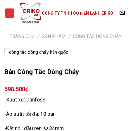
Skip
to
CÔNG TY TNHH CƠ ĐIỆN LẠNH ERIKO
content
TRANG CHỦ
/
SẢN PHẨM
/
CÔNG TẮC DÒNG CHẢY
Bán Công Tắc Dòng Chảy
598.500
₫
-Xuất xứ: Danfoss
-Áp suất tối đa: 10 bar
-Kết nối: đầu ren; Ф 34mm