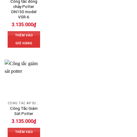
Công tắc dòng
chảy Potter
DN150 model
VSR-6
3.135.000
₫
THÊM VÀO
GIỎ HÀNG
CÔNG TẮC ÁP SUẤT POTTER
Công Tắc Giám
Sát Potter
3.135.000
₫
THÊM VÀO