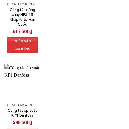
CÔNG TẮC DÒNG CHẢY AUTOSIGMA
Công tắc dòng
chảy HFS-15
Nhập Khẩu Hàn
Quốc
617.500
₫
THÊM VÀO
GIỎ HÀNG
CÔNG TẮC ÁP SUẤT DANFOSS
Công tắc áp suất
KP1 Danfoss
598.500
₫