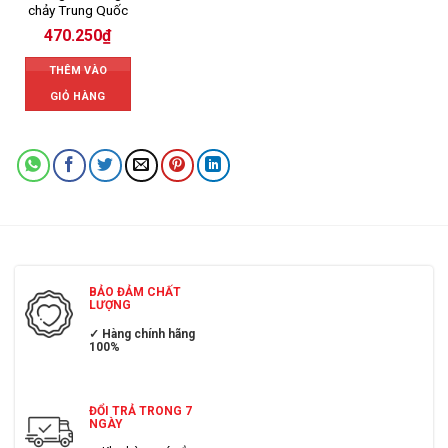
chảy Trung Quốc
470.250
₫
THÊM VÀO
GIỎ HÀNG
BẢO ĐẢM CHẤT
LƯỢNG
✓ Hàng chính hãng
100%
ĐỔI TRẢ TRONG 7
NGÀY