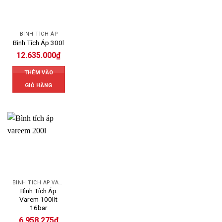
BÌNH TÍCH ÁP
Bình Tích Áp 300l
12.635.000
₫
THÊM VÀO
GIỎ HÀNG
BÌNH TÍCH ÁP VAREM
Bình Tích Áp
Varem 100lit
16bar
6.958.275
₫