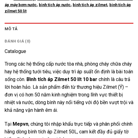
áp máy bơm nước
,
bình tích áp nước
,
bình tích áp zilmet
,
bình tích áp
zilmet 50 lít
MÔ TẢ
ĐÁNH GIÁ (0)
Catalogue
Trong các hệ thống cấp nước tòa nhà, phòng cháy chữa cháy
hay hệ thống tưới tiêu, việc duy trì áp suất ổn định là bài toán
sống còn.
Bình tích áp Zilmet 50 lít 10 bar
chính là câu trả
lời hoàn hảo. Là sản phẩm đến từ thương hiệu Zilmet (Ý) –
đơn vị có hơn 50 năm kinh nghiệm trong lĩnh vực thiết bị
nhiệt và nước, dòng bình này nổi tiếng với độ bền vượt trội và
khả năng vận hành êm ái.
Tại
Mepvn
, chúng tôi nhập khẩu trực tiếp và phân phối chính
hãng dòng bình tích áp Zilmet 50L, cam kết đầy đủ giấy tờ