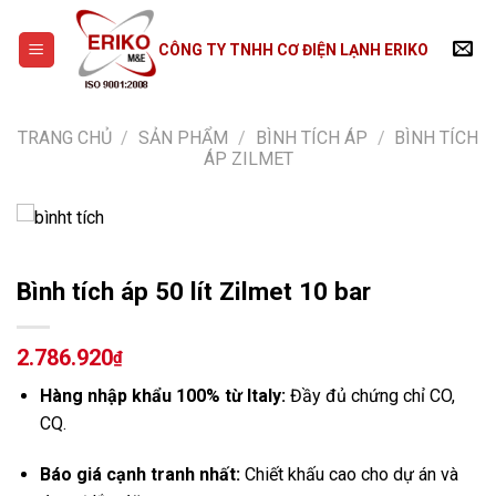
Skip
to
CÔNG TY TNHH CƠ ĐIỆN LẠNH ERIKO
content
TRANG CHỦ
/
SẢN PHẨM
/
BÌNH TÍCH ÁP
/
BÌNH TÍCH
ÁP ZILMET
Bình tích áp 50 lít Zilmet 10 bar
2.786.920
₫
Hàng nhập khẩu 100% từ Italy:
Đầy đủ chứng chỉ CO,
CQ.
Báo giá cạnh tranh nhất:
Chiết khấu cao cho dự án và