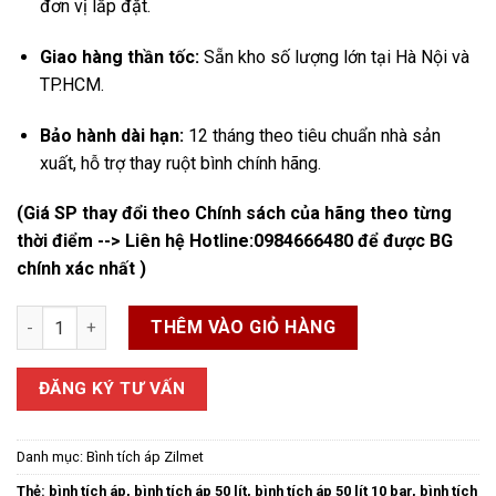
đơn vị lắp đặt.
Giao hàng thần tốc:
Sẵn kho số lượng lớn tại Hà Nội và
TP.HCM.
Bảo hành dài hạn:
12 tháng theo tiêu chuẩn nhà sản
xuất, hỗ trợ thay ruột bình chính hãng.
(Giá SP thay đổi theo Chính sách của hãng theo từng
thời điểm --> Liên hệ Hotline:
0984666480
để được BG
chính xác nhất )
Bình tích áp 50 lít Zilmet 10 bar số lượng
THÊM VÀO GIỎ HÀNG
ĐĂNG KÝ TƯ VẤN
Danh mục:
Bình tích áp Zilmet
Thẻ:
bình tích áp
,
bình tích áp 50 lít
,
bình tích áp 50 lít 10 bar
,
bình tích