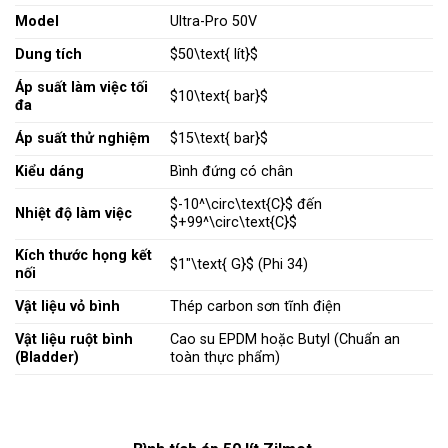
Model
Ultra-Pro 50V
Dung tích
$50\text{ lít}$
Áp suất làm việc tối
$10\text{ bar}$
đa
Áp suất thử nghiệm
$15\text{ bar}$
Kiểu dáng
Bình đứng có chân
$-10^\circ\text{C}$
đến
Nhiệt độ làm việc
$+99^\circ\text{C}$
Kích thước họng kết
$1″\text{ G}$
(Phi 34)
nối
Vật liệu vỏ bình
Thép carbon sơn tĩnh điện
Vật liệu ruột bình
Cao su EPDM hoặc Butyl (Chuẩn an
(Bladder)
toàn thực phẩm)