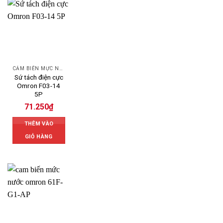
CẢM BIẾN MỰC NƯỚC OMRON
Sứ tách điện cực
Omron F03-14
5P
71.250
₫
THÊM VÀO
GIỎ HÀNG