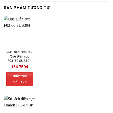
SẢN PHẨM TƯƠNG TỰ
CẢM BIẾN MỰC NƯỚC OMRON
Que Điện cực
F03-60 SUS304
156.750
₫
THÊM VÀO
GIỎ HÀNG