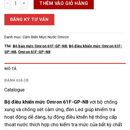
Bộ điều khiển mức Omron 61F-GP-N8 số lượng
THÊM VÀO GIỎ HÀNG
ĐĂNG KÝ TƯ VẤN
Danh mục:
Cảm Biến Mực Nước Omron
Thẻ:
Bộ báo mức Omron 61F-GP-N8
,
Bộ điều khiển mức Omron 61F-
GP-N8
,
Omron 61F-GP-N8
MÔ TẢ
ĐÁNH GIÁ (0)
Catalogue
Bộ điều khiển mức Omron 61F-GP-N8
với bộ chống
xung và chống sét cảm ứng, đèn Led giúp khiểm tra
hoạt động dễ dàng, tự động điều khiển hệ thống cấp
thoát nước thích hợp cho kiểm tra mức của bất kỳ chất