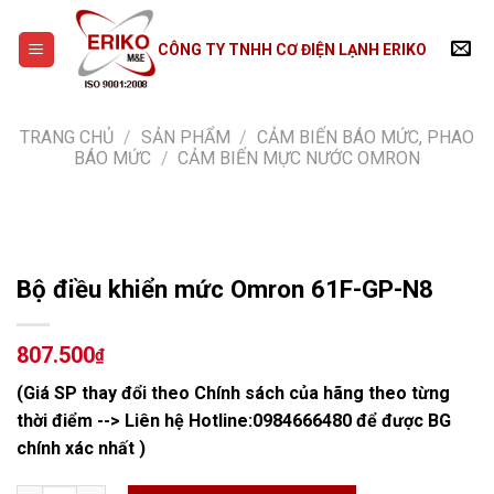
Skip
to
CÔNG TY TNHH CƠ ĐIỆN LẠNH ERIKO
content
TRANG CHỦ
/
SẢN PHẨM
/
CẢM BIẾN BÁO MỨC, PHAO
BÁO MỨC
/
CẢM BIẾN MỰC NƯỚC OMRON
Bộ điều khiển mức Omron 61F-GP-N8
807.500
₫
(Giá SP thay đổi theo Chính sách của hãng theo từng
thời điểm --> Liên hệ Hotline:
0984666480
để được BG
chính xác nhất )