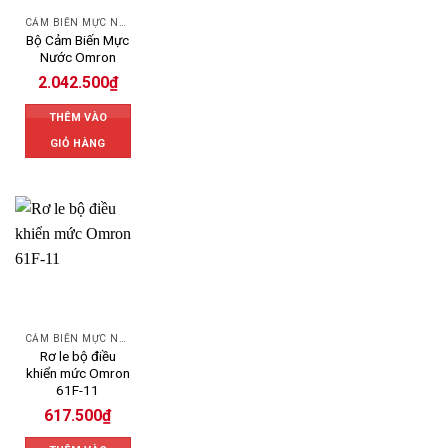
CẢM BIẾN MỰC NƯỚC OMRON
Bộ Cảm Biến Mực
Nước Omron
2.042.500
₫
THÊM VÀO
GIỎ HÀNG
CẢM BIẾN MỰC NƯỚC OMRON
Rơ le bộ điều
khiển mức Omron
61F-11
617.500
₫