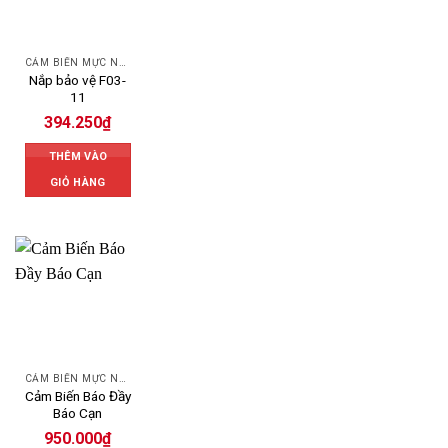
CẢM BIẾN MỰC NƯỚC OMRON
Nắp bảo vệ F03-
11
394.250
₫
THÊM VÀO
GIỎ HÀNG
CẢM BIẾN MỰC NƯỚC OMRON
Cảm Biến Báo Đầy
Báo Cạn
950.000
₫