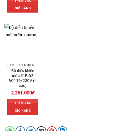
THÊM VÀO
GIỎ HÀNG
CẢM BIẾN MỰC NƯỚC OMRON
Bộ điều khiển
mức 61F-G2
AC110/220V (4
cực)
2.261.000
₫
THÊM VÀO
GIỎ HÀNG