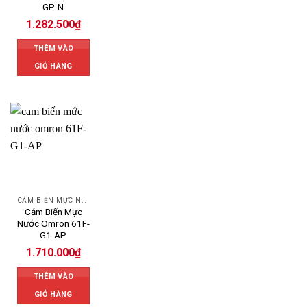
GP-N
1.282.500
₫
THÊM VÀO
GIỎ HÀNG
CẢM BIẾN MỰC NƯỚC OMRON
Cảm Biến Mực
Nước Omron 61F-
G1-AP
1.710.000
₫
THÊM VÀO
GIỎ HÀNG