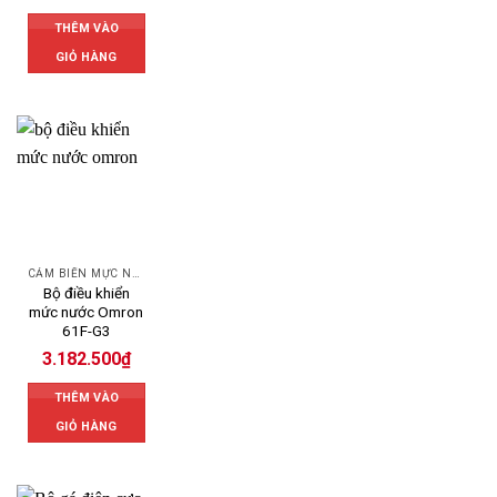
THÊM VÀO
GIỎ HÀNG
CẢM BIẾN MỰC NƯỚC OMRON
Bộ điều khiển
mức nước Omron
61F-G3
3.182.500
₫
THÊM VÀO
GIỎ HÀNG