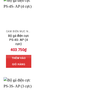
CẢM BIẾN MỰC NƯỚC OMRON
Bộ gá điện cực
PS-4S- AP (4
cực)
403.750
₫
THÊM VÀO
GIỎ HÀNG