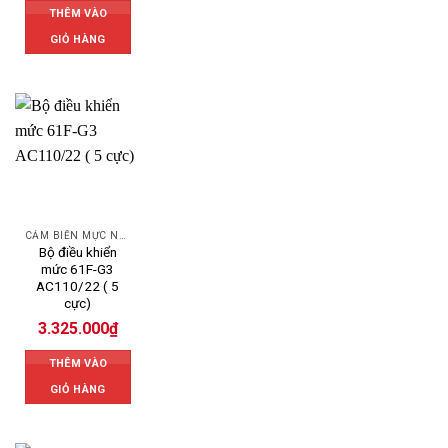
THÊM VÀO
GIỎ HÀNG
CẢM BIẾN MỰC NƯỚC OMRON
Bộ điều khiển
mức 61F-G3
AC110/22 ( 5
cực)
3.325.000
₫
THÊM VÀO
GIỎ HÀNG