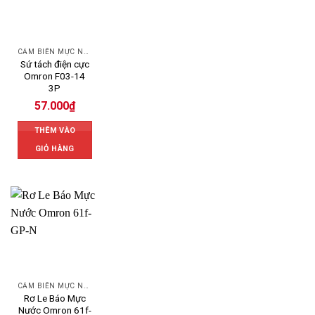
CẢM BIẾN MỰC NƯỚC OMRON
Sứ tách điện cực
Omron F03-14
3P
57.000
₫
THÊM VÀO
GIỎ HÀNG
CẢM BIẾN MỰC NƯỚC OMRON
Rơ Le Báo Mực
Nước Omron 61f-