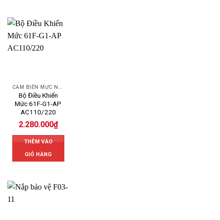
CẢM BIẾN MỰC NƯỚC OMRON
Bộ Điều Khiển
Mức 61F-G1-AP
AC110/220
2.280.000
₫
THÊM VÀO
GIỎ HÀNG