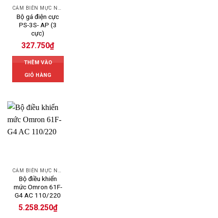
CẢM BIẾN MỰC NƯỚC OMRON
Bộ gá điện cực
PS-3S- AP (3
cực)
327.750
₫
THÊM VÀO
GIỎ HÀNG
CẢM BIẾN MỰC NƯỚC OMRON
Bộ điều khiển
mức Omron 61F-
G4 AC 110/220
5.258.250
₫