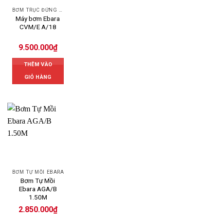
BƠM TRỤC ĐỨNG EBARA
Máy bơm Ebara
CVM/E A/18
9.500.000
₫
THÊM VÀO
GIỎ HÀNG
BƠM TỰ MỒI EBARA
Bơm Tự Mồi
Ebara AGA/B
1.50M
2.850.000
₫