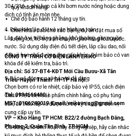
304/316 – phù hợp cả khi bơm nước nóng hoặc dung
quý khách hàng.
dịch có tính ăn mòn nhẹ.
Chế độ bảo hành 12 tháng uy tín.
4. Điều kiện lắp đặt và vận hành an toàn
Chiết khấu cao cho các đại lý, dự án đặt mua số
Lắp đặt ở vị trí bằng phẳng, khô thoáng, gần nguồn
lượng lớn, hỗ trợ vận chuyển giao hàng toàn quốc.
nước. Sử dụng dây điện đủ tiết diện, lắp cầu dao, nối
đất và hạn chế đường ống gấp khúc. Đảm bảo có van
CÔNG TY TNHH CƠ ĐIỆN LẠNH ERIKO
khóa để dễ kiểm tra, bảo trì.
Địa chỉ: Số 37-BT4-KĐT Mới Cầu Bươu-Xã Tân
5. Bảo vệ động cơ và bảo trì dễ dàng
Triều-Huyện Thanh Trì-TP Hà nội.
Chọn bơm có rơ le nhiệt, cấp bảo vệ IP55, cách điện
Tel:
0984666480
|
Class F. Ưu tiên sản phẩm chính hãng, có phụ tùng
MST: 0106240019 |Email: erikovn.sg@gmail.com
sẵn, dễ tháo lắp và được hỗ trợ kỹ thuật từ đơn vị
cung cấp uy tín.
VP – Kho Hàng TP HCM: B22/2 đường Bạch Đằng,
Phường 2, Quận Tân Bình, TP HCM
Dù dùng cho sinh hoạt hay công nghiệp, hãy cân nhắc
kỹ mục đích, hệ thống thực tế và độ bền để chọn được