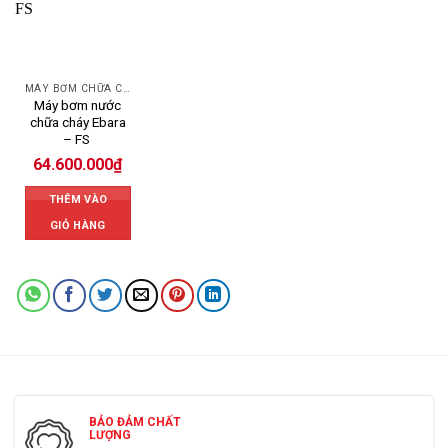
MÁY BƠM CHỮA CHÁY EBARA
Máy bơm nước
chữa cháy Ebara
– FS
64.600.000
₫
THÊM VÀO
GIỎ HÀNG
BẢO ĐẢM CHẤT
LƯỢNG