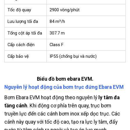
Tốc độ quay
2900 vòng/phút
Lưu lượng tối đa
84 m³/h
Tổng cột áp tối đa
307.7 m
Cấp cách điện
Class F
Cấp bảo vệ
IP55 (chống bụi và nước)
Biểu đồ bơm ebara EVM.
Nguyên lý hoạt động của bơm trục đứng Ebara EVM
Bơm Ebara EVM hoạt động theo nguyên lý
ly tâm đa
tầng cánh
. Khi động cơ phía trên quay, trục bơm
truyền lực đến các cánh bơm inox xếp dọc trục. Các
cánh này quay với tốc độ cao, tạo ra lực ly tâm, đẩy
nước từ tâm cánh ra ngoài và tạo áp lực mạnh.