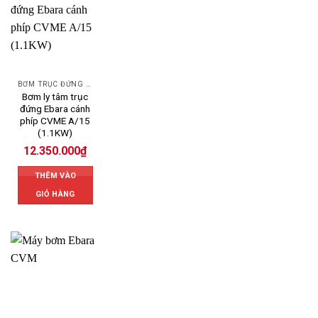
BƠM TRỤC ĐỨNG EBARA
Bơm ly tâm trục
đứng Ebara cánh
phíp CVME A/15
(1.1KW)
12.350.000
₫
THÊM VÀO
GIỎ HÀNG