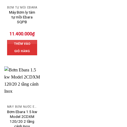
BƠM TỰ MỒI EBARA
Máy Bơm ly tâm
tự mồi Ebara
SQPB
11.400.000
₫
THÊM VÀO
GIỎ HÀNG
MÁY BƠM NƯỚC EBARA
Bơm Ebara 1.5 kw
Model 2CDXM
120/20 2 tầng
cánh Inox