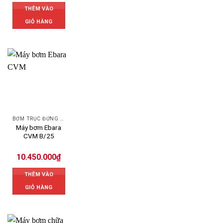
THÊM VÀO
GIỎ HÀNG
BƠM TRỤC ĐỨNG EBARA
Máy bơm Ebara
CVM B/25
10.450.000
₫
THÊM VÀO
GIỎ HÀNG