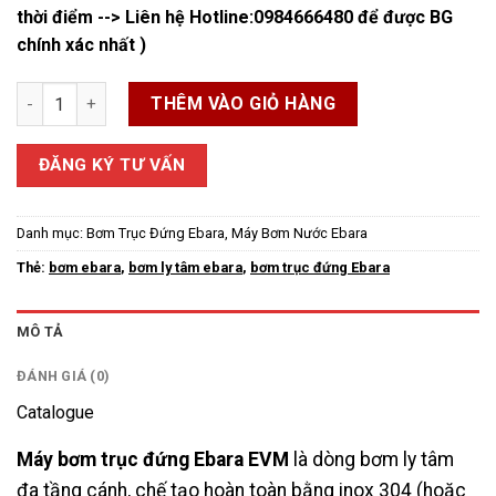
thời điểm --> Liên hệ Hotline:
0984666480
để được BG
chính xác nhất )
Bơm trục đứng Ebara Model EVM số lượng
THÊM VÀO GIỎ HÀNG
ĐĂNG KÝ TƯ VẤN
Danh mục:
Bơm Trục Đứng Ebara
,
Máy Bơm Nước Ebara
Thẻ:
bơm ebara
,
bơm ly tâm ebara
,
bơm trục đứng Ebara
MÔ TẢ
ĐÁNH GIÁ (0)
Catalogue
Máy bơm trục đứng Ebara EVM
là dòng bơm ly tâm
đa tầng cánh, chế tạo hoàn toàn bằng inox 304 (hoặc