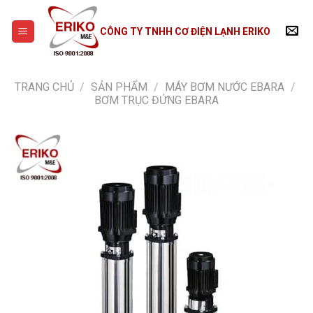
Skip
to
CÔNG TY TNHH CƠ ĐIỆN LẠNH ERIKO
content
TRANG CHỦ
/
SẢN PHẨM
/
MÁY BƠM NƯỚC EBARA
/
BƠM TRỤC ĐỨNG EBARA