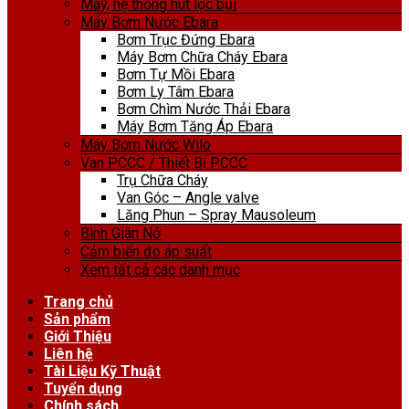
Máy, hệ thống hút lọc bụi
Máy Bơm Nước Ebara
Bơm Trục Đứng Ebara
Máy Bơm Chữa Cháy Ebara
Bơm Tự Mồi Ebara
Bơm Ly Tâm Ebara
Bơm Chìm Nước Thải Ebara
Máy Bơm Tăng Áp Ebara
Máy Bơm Nước Wilo
Van PCCC / Thiết Bị PCCC
Trụ Chữa Cháy
Van Góc – Angle valve
Lăng Phun – Spray Mausoleum
Bình Giãn Nở
Cảm biến đo áp suất
Xem tất cả các danh mục
Trang chủ
Sản phẩm
Giới Thiệu
Liên hệ
Tài Liệu Kỹ Thuật
Tuyển dụng
Chính sách