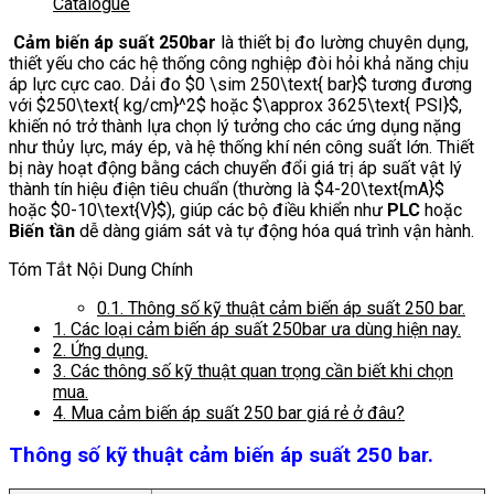
Catalogue
Cảm biến áp suất 250bar
là thiết bị đo lường chuyên dụng,
thiết yếu cho các hệ thống công nghiệp đòi hỏi khả năng chịu
áp lực cực cao. Dải đo
$0 \sim 250\text{ bar}$
tương đương
với
$250\text{ kg/cm}^2$
hoặc
$\approx 3625\text{ PSI}$
,
khiến nó trở thành lựa chọn lý tưởng cho các ứng dụng nặng
như thủy lực, máy ép, và hệ thống khí nén công suất lớn.
Thiết
bị này hoạt động bằng cách chuyển đổi giá trị áp suất vật lý
thành tín hiệu điện tiêu chuẩn (thường là
$4-20\text{mA}$
hoặc
$0-10\text{V}$
), giúp các bộ điều khiển như
PLC
hoặc
Biến tần
dễ dàng giám sát và tự động hóa quá trình vận hành.
Tóm Tắt Nội Dung Chính
0.1.
Thông số kỹ thuật cảm biến áp suất 250 bar.
1.
Các loại cảm biến áp suất 250bar ưa dùng hiện nay.
2.
Ứng dụng.
3.
Các thông số kỹ thuật quan trọng cần biết khi chọn
mua.
4.
Mua cảm biến áp suất 250 bar giá rẻ ở đâu?
Thông số kỹ thuật cảm biến áp suất 250 bar.