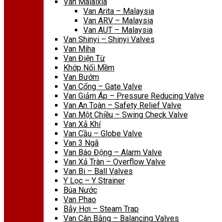
Van Malaixia
Van Arita – Malaysia
Van ARV – Malaysia
Van AUT – Malaysia
Van Shinyi – Shinyi Valves
Van Miha
Van Điện Từ
Khớp Nối Mềm
Van Bướm
Van Cổng – Gate Valve
Van Giảm Áp – Pressure Reducing Valve
Van An Toàn – Safety Relief Valve
Van Một Chiều – Swing Check Valve
Van Xả Khí
Van Cầu – Globe Valve
Van 3 Ngã
Van Báo Động – Alarm Valve
Van Xả Tràn – Overflow Valve
Van Bi – Ball Valves
Y Lọc – Y Strainer
Búa Nước
Van Phao
Bẫy Hơi – Steam Trap
Van Cân Bằng – Balancing Valves