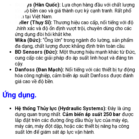
Sensys (Hàn Quốc):
Lựa chọn hàng đầu với chất lượng
tốt, độ bền cao và giá thành cực kỳ cạnh tranh. Rất phổ
biến tại Việt Nam.
Keller (Thụy Sĩ):
Thương hiệu cao cấp, nổi tiếng với độ
chính xác và độ ổn định vượt trội, chuyên dùng cho các
ứng dụng đòi hỏi khắt khe.
Wika (Đức):
“Ông lớn” trong ngành đo lường, sản phẩm
đa dạng, chất lượng được khẳng định trên toàn cầu.
BD Sensors (Đức):
Một thương hiệu mạnh khác từ Đức,
cung cấp các giải pháp đo áp suất linh hoạt và đáng tin
cậy.
Danfoss (Đan Mạch):
Nổi tiếng với các thiết bị tự động
hóa công nghiệp, cảm biến áp suất Danfoss được đánh
giá cao về độ bền.
Ứng dụng.
Hệ thống Thủy lực (Hydraulic Systems):
Đây là ứng
dụng quan trọng nhất.
Cảm biến áp suất 250 bar
được
lắp đặt trên các đường ống dầu thủy lực của máy ép,
máy cán, máy đột dập, hoặc các thiết bị nâng hạ công
suất lớn để giám sát áp lực vận hành.