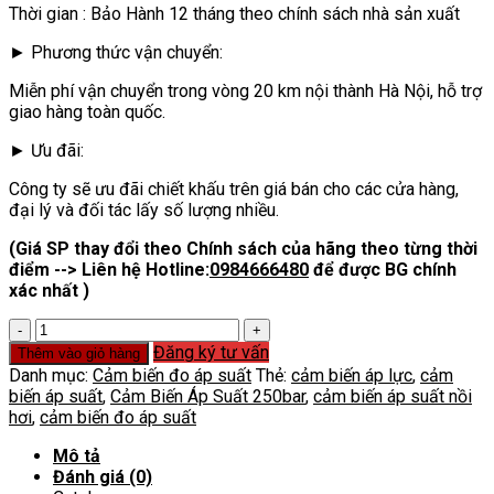
Thời gian : Bảo Hành 12 tháng theo chính sách nhà sản xuất
► Phương thức vận chuyển:
Miễn phí vận chuyển trong vòng 20 km nội thành Hà Nội, hỗ trợ
giao hàng toàn quốc.
► Ưu đãi:
Công ty sẽ ưu đãi chiết khấu trên giá bán cho các cửa hàng,
đại lý và đối tác lấy số lượng nhiều.
(Giá SP thay đổi theo Chính sách của hãng theo từng thời
điểm --> Liên hệ Hotline:
0984666480
để được BG chính
xác nhất )
Cảm
Biến
Đăng ký tư vấn
Thêm vào giỏ hàng
Áp
Danh mục:
Cảm biến đo áp suất
Thẻ:
cảm biến áp lực
,
cảm
Suất
biến áp suất
,
Cảm Biến Áp Suất 250bar
,
cảm biến áp suất nồi
250bar
hơi
,
cảm biến đo áp suất
số
lượng
Mô tả
Đánh giá (0)