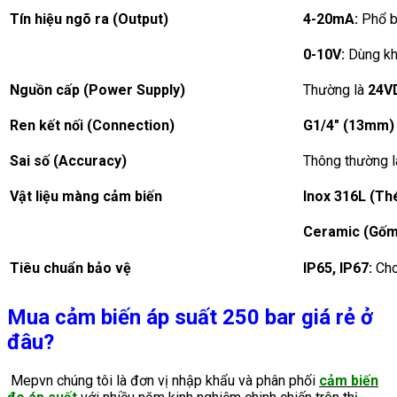
Tín hiệu ngõ ra (Output)
4-20mA:
Phổ bi
0-10V:
Dùng khi
Nguồn cấp (Power Supply)
Thường là
24V
Ren kết nối (Connection)
G1/4″ (13mm)
Sai số (Accuracy)
Thông thường 
Vật liệu màng cảm biến
Inox 316L (Th
Ceramic (Gốm
Tiêu chuẩn bảo vệ
IP65, IP67:
Cho
Mua cảm biến áp suất 250 bar giá rẻ ở
đâu?
Mepvn chúng tôi là đơn vị nhập khẩu và phân phối
cảm biến