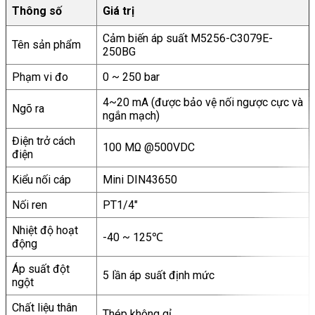
Thông số
Giá trị
Cảm biến áp suất M5256-C3079E-
Tên sản phẩm
250BG
Phạm vi đo
0 ~ 250 bar
4~20 mA (được bảo vệ nối ngược cực và
Ngõ ra
ngắn mạch)
Điện trở cách
100 MΩ @500VDC
điện
Kiểu nối cáp
Mini DIN43650
Nối ren
PT1/4″
Nhiệt độ hoạt
-40 ~ 125℃
động
Áp suất đột
5 lần áp suất định mức
ngột
Chất liệu thân
Thép không gỉ