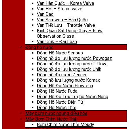
Van Hàn Quốc – Korea Valve
Van Hơi – Steam valve
Van Dao
Van Samwoo – Hàn Quốc
Van Tiết Lưu – Throttle Valve
Kính Quan Sát Dòng Chảy – Flow
Observation Glass
Van Unik – Đài Loan
Đồng hồ nước
Đồng Hồ Nước Sensus
Đồng hồ đo lưu lượng nước Powogaz
Đồng hồ đo lưu lượng nước T-Flow
Đồng hồ đo lưu lượng nước Unik
Đồng hồ đo nước Zenner
Đồng hồ lưu lượng nước Komax
Đồng Hồ Đo Nước Flowtech
Đồng Hồ Nước Fuda
Đồng Hồ Đo Lưu Lượng Nước Nóng
Đồng Hồ Nước Điện Tử
Đồng Hồ Nước Thải
Máy bơm nước ngưng điều hòa
Máy Bơm Chìm Nước Thải
Bơm Chìm Nước Thải Meudy