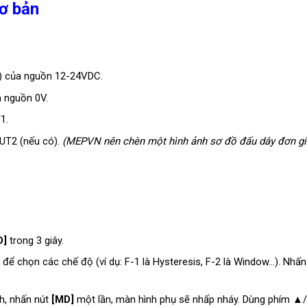
ơ bản
) của nguồn 12-24VDC.
a nguồn 0V.
1.
UT2 (nếu có).
(MEPVN nên chèn một hình ảnh sơ đồ đấu dây đơn gi
D]
trong 3 giây.
 chọn các chế độ (ví dụ: F-1 là Hysteresis, F-2 là Window…). Nhấ
h, nhấn nút
[MD]
một lần, màn hình phụ sẽ nhấp nháy. Dùng phím ▲