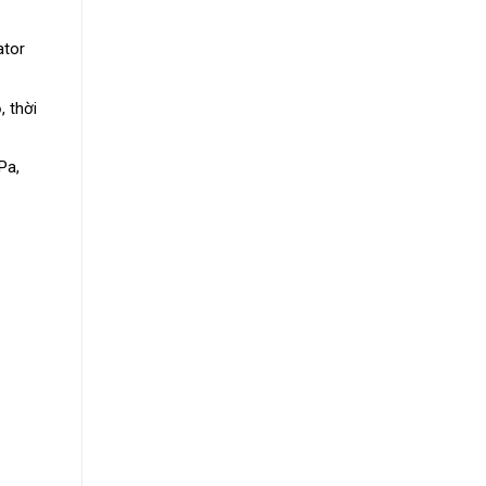
ator
, thời
Pa,