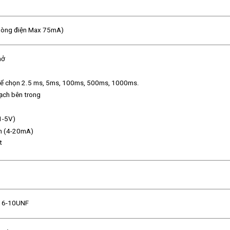
dòng điện Max 75mA)
hở
thể chọn 2.5 ms, 5ms, 100ms, 500ms, 1000ms.
ạch bên trong
(1-5V)
ện (4-20mA)
t
/16-10UNF