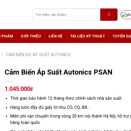
Tìm
kiếm:
N PHẨM
GIỚI THIỆU
LIÊN HỆ
TÀI LIỆU KỸ THUẬT
TUYỂN D
/
CẢM BIẾN ĐO ÁP SUẤT AUTONICS
Cảm Biến Áp Suất Autonics PSAN
1.045.000
₫
Thời gian bảo hành 12 tháng theo chính sách nhà sản xuất.
Hàng luôn đầy đủ giấy tờ như CO, CQ, Bill…
Miễn phí vận chuyển trong vòng 20 km nội thành Hà Nội, hỗ trợ 
hàng toàn quốc.