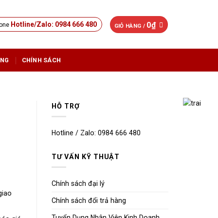
0
₫
Hotline/Zalo: 0984 666 480
GIỎ HÀNG /
ỤNG
CHÍNH SÁCH
HỖ TRỢ
Hotline / Zalo: 0984 666 480
TƯ VẤN KỸ THUẬT
Chính sách đại lý
giao
Chính sách đổi trả hàng
Tuyển Dụng Nhân Viên Kinh Doanh