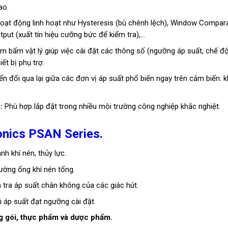
ao.
oạt động linh hoạt như Hysteresis (bù chênh lệch), Window Compar
put (xuất tín hiệu cưỡng bức để kiểm tra),…
m bấm vật lý giúp việc cài đặt các thông số (ngưỡng áp suất, chế độ
ết bị phụ trợ.
 đổi qua lại giữa các đơn vị áp suất phổ biến ngay trên cảm biến: k
:
Phù hợp lắp đặt trong nhiều môi trường công nghiệp khắc nghiệt.
onics
PSAN Series
.
nh khí nén, thủy lực.
ường ống khí nén tổng.
tra áp suất chân không của các giác hút.
 áp suất đạt ngưỡng cài đặt.
ng gói, thực phẩm và dược phẩm.