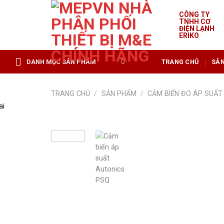
Skip
CÔNG TY
to
TNHH CƠ
content
ĐIỆN LẠNH
ERIKO
DANH MỤC SẢN PHẨM
TRANG CHỦ
SẢ
TRANG CHỦ
/
SẢN PHẨM
/
CẢM BIẾN ĐO ÁP SUẤT