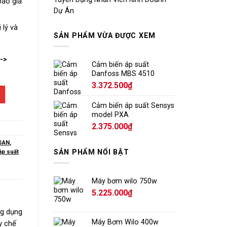
báo giá
Dự Án
 lý và
SẢN PHẨM VỪA ĐƯỢC XEM
-->
Cảm biến áp suất
Danfoss MBS 4510
3.372.500
₫
Cảm biến áp suất Sensys
model PXA
2.375.000
₫
PSAN
,
SẢN PHẨM NỔI BẬT
áp suất
Máy bơm wilo 750w
5.225.000
₫
ng dụng
Máy Bơm Wilo 400w
y chế