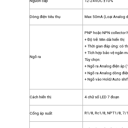
Nguồn cấp
12-24VDC ±10%
Dòng điện tiêu thụ
Max 50mA (Loại Analog 
PNP hoặc NPN collector 
+ Độ trễ: Min dải hiển thị
+ Thời gian đáp ứng: có 
+ Tích hợp bảo vệ ngắn m
Ngõ ra
Tùy chọn:
+ Ngõ ra Analog điện áp 
+ Ngõ ra Analog dòng đi
+ Ngõ vào Hold/Auto shif
Cách hiển thị
4 chữ số LED 7 đoạn
R1/8, Rc1/8, NPT1/8, 7
Cổng áp suất