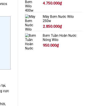
4.750.000
₫
onics
Máy Bơm Nước Wilo
250w
2.850.000
₫
Bơm Tuần Hoàn Nước
Nóng Wilo
950.000
₫
tại,
ng cực
hời,