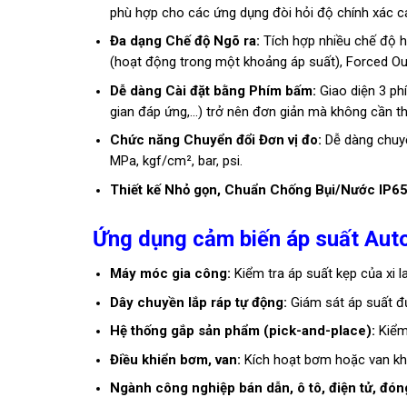
phù hợp cho các ứng dụng đòi hỏi độ chính xác c
Đa dạng Chế độ Ngõ ra:
Tích hợp nhiều chế độ h
(hoạt động trong một khoảng áp suất), Forced Out
Dễ dàng Cài đặt bằng Phím bấm:
Giao diện 3 phí
gian đáp ứng,…) trở nên đơn giản mà không cần thi
Chức năng Chuyển đổi Đơn vị đo:
Dễ dàng chuyển
MPa, kgf/cm², bar, psi.
Thiết kế Nhỏ gọn, Chuẩn Chống Bụi/Nước IP65
Ứng dụng cảm biến áp suất Aut
Máy móc gia công:
Kiểm tra áp suất kẹp của xi la
Dây chuyền lắp ráp tự động:
Giám sát áp suất đ
Hệ thống gắp sản phẩm (pick-and-place):
Kiểm 
Điều khiển bơm, van:
Kích hoạt bơm hoặc van khi
Ngành công nghiệp bán dẫn, ô tô, điện tử, đó