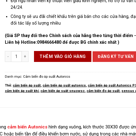
Đội ngũ nhân viên kỹ thuật viên giàu kinh nghiệm, hỗ trợ tư vấn 
24/24.
Công ty sẽ ưu đãi chiết khấu trên giá bán cho các cửa hàng, đại
đối tác lấy số lượng nhiều
(Giá SP thay đổi theo Chính sách của hãng theo từng thời điểm 
Liên hệ Hotline:
0984666480
để được BG chính xác nhất )
Cảm Biến Áp Suất Autonics PSAN số lượng
ĐĂNG KÝ TƯ VẤN
THÊM VÀO GIỎ HÀNG
Danh mục:
Cảm biến đo áp suất Autonics
Thẻ:
cảm biến áp suất
,
cảm biến áp suất autonics
,
cảm biến áp suất Autonics 
cảm biến áp suất khí
,
cảm biến áp suât snuowsc
,
cảm biến đo áp suất
,
sensus 
òng
cảm biến Autonics
hình dạng vuông, kích thước 30X30 được ứ
PLC hoặc biến tần để điều khiển bơm nước, sử dụng trong các nhà má