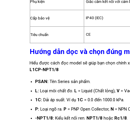
Phụ kiện
Giắc cắm kết nối với cảm 
IP40 (IEC)
Cấp bảo vệ
CE
Tiêu chuẩn
Hướng dẫn dọc và chọn đúng m
Hiểu được cách đọc model sẽ giúp bạn chọn chính 
L1CP-NPT1/8
PSAN:
Tên Series sản phẩm.
L:
Loại môi chất đo.
L
= Liquid (Chất lỏng),
V
= Vac
1C:
Dải áp suất. Ví dụ
1C
= 0.0 đến 1000.0 kPa.
P:
Loại ngõ ra.
P
= PNP Open Collector,
N
= NPN O
-NPT1/8:
Kiểu kết nối ren.
NPT1/8
hoặc
Rc1/8
.