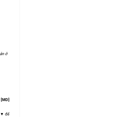
ản ở
n
[MD]
/▼ để