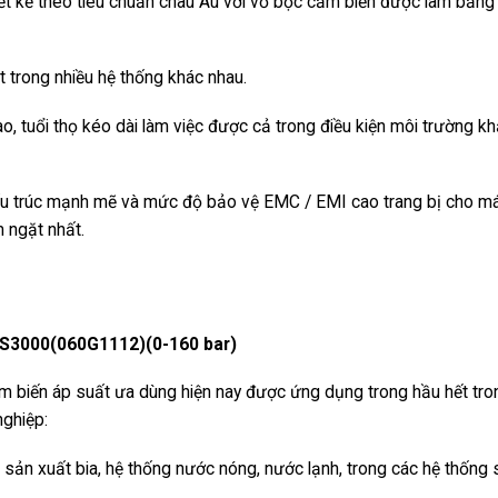
 kế theo tiêu chuẩn châu Âu với vỏ bọc cảm biến được làm bằng
t trong nhiều hệ thống khác nhau.
, tuổi thọ kéo dài làm việc được cả trong điều kiện môi trường k
, cấu trúc mạnh mẽ và mức độ bảo vệ EMC / EMI cao trang bị cho m
 ngặt nhất.
BS3000(060G1112)(0-160 bar)
ảm biến áp suất ưa dùng hiện nay được ứng dụng trong hầu hết tro
nghiệp:
sản xuất bia, hệ thống nước nóng, nước lạnh, trong các hệ thống 