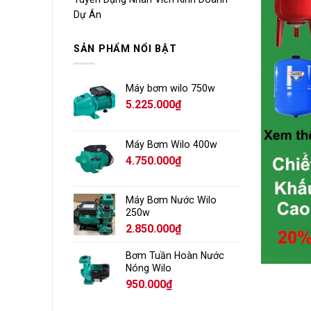
Dự Án
SẢN PHẨM NỔI BẬT
Máy bơm wilo 750w
5.225.000
₫
Máy Bơm Wilo 400w
4.750.000
₫
Máy Bơm Nước Wilo
250w
2.850.000
₫
Bơm Tuần Hoàn Nước
Nóng Wilo
950.000
₫