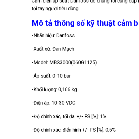
Cảm biến áp suất Danfoss
do chúng tôi cung cấp 
tới tay người tiêu dùng.
Mô tả thông số kỹ thuật cảm b
-Nhãn hiệu: Danfoss
-Xuất xứ: Đan Mạch
-Model: MBS3000(060G1125)
-Áp suất: 0-10 bar
-Khối lượng: 0,166 kg
-Điện áp: 10-30 VDC
-Độ chính xác, tối đa. +/- FS [%]: 1%
-Độ chính xác, điển hình +/- FS [%]: 0,5%