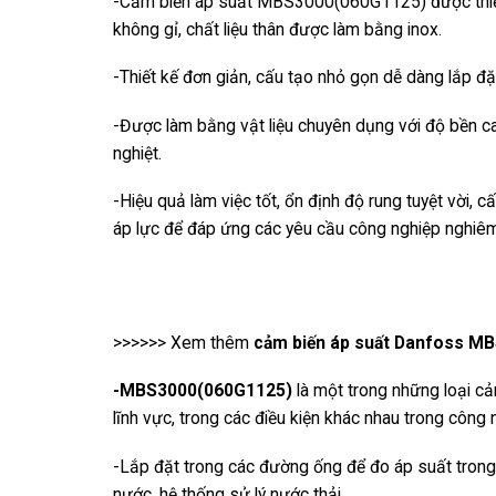
-Cảm biến áp suất MBS3000(060G1125) được thiết
không gỉ, chất liệu thân được làm bằng inox.
-Thiết kế đơn giản, cấu tạo nhỏ gọn dễ dàng lắp đặ
-Được làm bằng vật liệu chuyên dụng với độ bền cao
nghiệt.
-Hiệu quả làm việc tốt, ổn định độ rung tuyệt vời
áp lực để đáp ứng các yêu cầu công nghiệp nghiêm
>>>>>> Xem thêm
cảm biến áp suất Danfoss M
-MBS3000(060G1125)
là một trong những loại c
lĩnh vực, trong các điều kiện khác nhau trong công 
-Lắp đặt trong các đường ống để đo áp suất trong 
nước, hệ thống sử lý nước thải