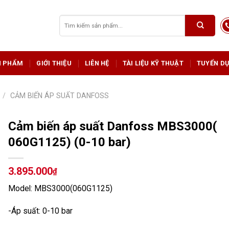
Tìm
kiếm:
N PHẨM
GIỚI THIỆU
LIÊN HỆ
TÀI LIỆU KỸ THUẬT
TUYỂN D
/
CẢM BIẾN ÁP SUẤT DANFOSS
Cảm biến áp suất Danfoss MBS3000(
060G1125) (0-10 bar)
3.895.000
₫
Model: MBS3000(060G1125)
-Áp suất: 0-10 bar