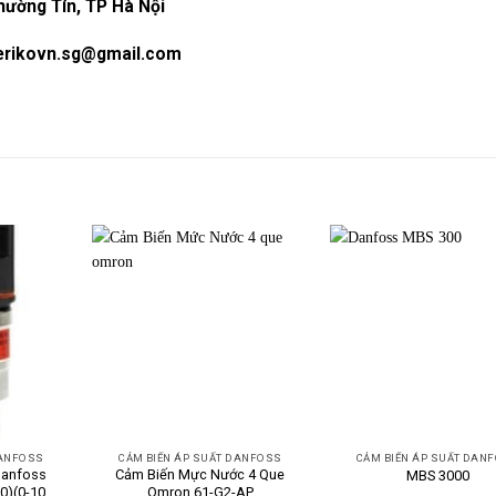
hường Tín, TP Hà Nội
 erikovn.sg@gmail.com
DANFOSS
CẢM BIẾN ÁP SUẤT DANFOSS
CẢM BIẾN ÁP SUẤT DAN
danfoss
Cảm Biến Mực Nước 4 Que
MBS 3000
0)(0-10
Omron 61-G2-AP