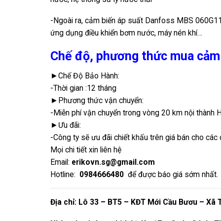
-Ngoài ra, cảm biến áp suất Danfoss MBS 060G1
ứng dụng điều khiển bơm nước, máy nén khí…
Chế độ, phương thức mua cảm b
►Chế Độ Bảo Hành:
-Thời gian :12 tháng
►Phương thức vận chuyển:
-Miễn phí vận chuyển trong vòng 20 km nội thành 
►Ưu đãi:
-Công ty sẽ ưu đãi chiết khấu trên giá bán cho các c
Mọi chi tiết xin liên hệ
Email:
erikovn.sg@gmail.com
Hotline:
0984666480
để được báo giá sớm nhất.
Địa chỉ: Lô 33 – BT5 – KĐT Mới Cầu Bươu – Xã 