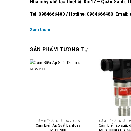
Nhà máy chế tạo thiết bị: Km17 – Quán Gánh, T
Tel: 0984666480 / Hotline: 0984666480 Email:
Xem thêm
SẢN PHẨM TƯƠNG TỰ
CẢM BIẾN ÁP SUẤT DANFOSS
CẢM BIẾN ÁP SUẤT 
Cảm Biến Áp Suất Danfoss
Cảm biến áp suất 
MBS1900
MBS3000(060G165