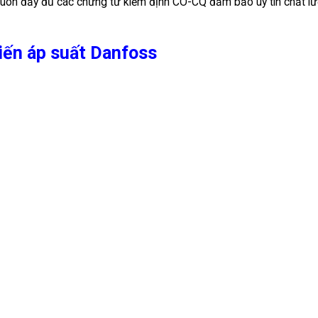
luôn đầy đủ các chứng từ kiểm định CO-CQ đảm bảo uy tín chất l
iến áp suất Danfoss