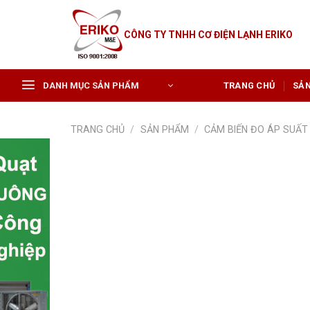
Skip
to
CÔNG TY TNHH CƠ ĐIỆN LẠNH ERIKO
content
DANH MỤC SẢN PHẨM
TRANG CHỦ
SẢ
TRANG CHỦ
/
SẢN PHẨM
/
CẢM BIẾN ĐO ÁP SUẤT