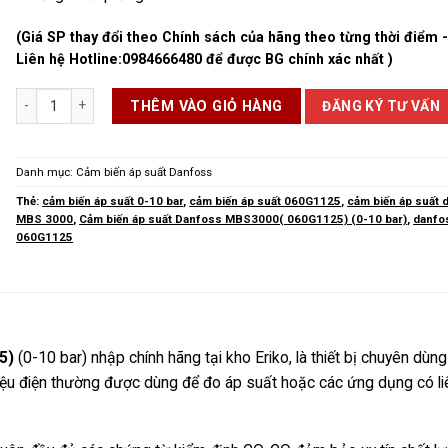
(Giá SP thay đổi theo Chính sách của hãng theo từng thời điểm 
Liên hệ Hotline:
0984666480
để được BG chính xác nhất )
Cảm biến áp suất Danfoss MBS3000( 060G1125) (0-10 bar) số lượng
ĐĂNG KÝ TƯ VẤN
THÊM VÀO GIỎ HÀNG
Danh mục:
Cảm biến áp suất Danfoss
Thẻ:
cảm biến áp suất 0-10 bar
,
cảm biến áp suất 060G1125
,
cảm biến áp suất 
MBS 3000
,
Cảm biến áp suất Danfoss MBS3000( 060G1125) (0-10 bar)
,
danfo
060G1125
5)
(0-10 bar) nhập chính hãng tại kho Eriko, là thiết bị chuyên dùng
 hiệu điện thường được dùng để đo áp suất hoặc các ứng dụng có li