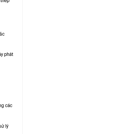
 thép
hắc
áy phát
ng các
sử lý