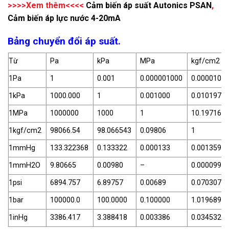
>>>>Xem thêm<<<<
Cảm biến áp suất Autonics PSAN
,
Cảm biến áp lực nước 4-20mA
Bảng chuyển đổi áp suất.
Từ
Pa
kPa
MPa
kgf/cm2
1Pa
1
0.001
0.000001000
0.0000101
1kPa
1000.000
1
0.001000
0.010197
1MPa
1000000
1000
1
10.197162
1kgf/cm2
98066.54
98.066543
0.09806
1
1mmHg
133.322368
0.133322
0.000133
0.001359
1mmH2O
9.80665
0.00980
–
0.000099
1psi
6894.757
6.89757
0.00689
0.070307
1bar
100000.0
100.0000
0.100000
1.019689
1inHg
3386.417
3.388418
0.003386
0.034532