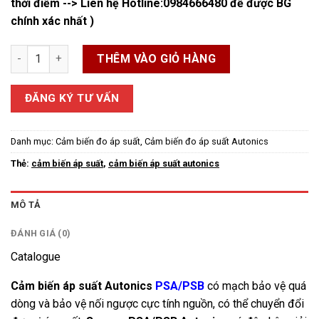
thời điểm --> Liên hệ Hotline:
0984666480
để được BG
chính xác nhất )
Cảm biến áp suất PSA/PSB Series số lượng
THÊM VÀO GIỎ HÀNG
ĐĂNG KÝ TƯ VẤN
Danh mục:
Cảm biến đo áp suất
,
Cảm biến đo áp suất Autonics
Thẻ:
cảm biến áp suất
,
cảm biến áp suất autonics
MÔ TẢ
ĐÁNH GIÁ (0)
Catalogue
Cảm biến áp suất Autonics
PSA/PSB
có mạch bảo vệ quá
dòng và bảo vệ nối ngược cực tính nguồn, có thể chuyển đổi