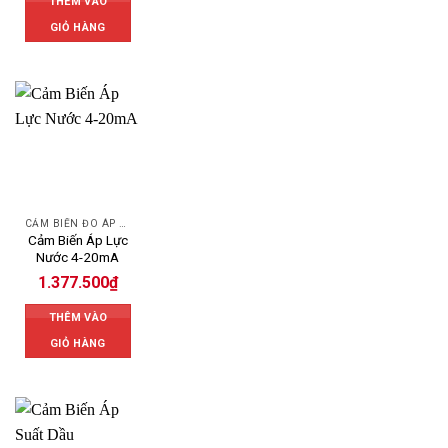
THÊM VÀO
GIỎ HÀNG
CẢM BIẾN ĐO ÁP SUẤT
Cảm Biến Áp Lực
Nước 4-20mA
1.377.500
₫
THÊM VÀO
GIỎ HÀNG