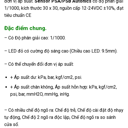
đơn vị áp suất.
Sensor PSA/PSB Autonics
có độ phân giải
1/1000, kích thước 30 x 30, nguồn cấp 12-24VDC ±10%, đạt
tiêu chuẩn CE
Đặc điểm chung.
– Có Độ phân giải cao: 1/1000.
– LED đỏ có cường độ sáng cao (Chiều cao LED: 9.5mm).
– Có thể chuyển đổi đơn vị áp suất:
+ Áp suất dư: kPa, bar, kgf/cm2, psi.
+ Áp suất chân không, Áp suất hỗn hợp: kPa, kgf/cm2,
psi, bar, mmH2O, mmHg, inHg.
– Có nhiều chế độ ngõ ra: Chế độ trễ, Chế độ cài đặt độ nhạy
tự động, Chế độ 2 ngõ ra độc lập, Chế độ ngõ ra so sánh
cửa sổ.