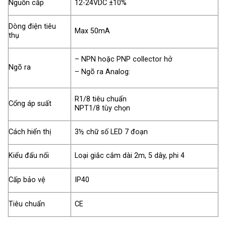
Nguồn cấp
12-24VDC ±10%
Dòng điện tiêu
Max 50mA
thụ
– NPN hoặc PNP collector hở
Ngõ ra
– Ngõ ra Analog:
R1/8 tiêu chuẩn
Cổng áp suất
NPT1/8 tùy chọn
Cách hiển thị
3½ chữ số LED 7 đoạn
Kiểu đấu nối
Loại giắc cắm dài 2m, 5 dây, phi 4
Cấp bảo vệ
IP40
Tiêu chuẩn
CE