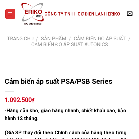
Skip
to
CÔNG TY TNHH CƠ ĐIỆN LẠNH ERIKO
content
TRANG CHỦ
/
SẢN PHẨM
/
CẢM BIẾN ĐO ÁP SUẤT
/
CẢM BIẾN ĐO ÁP SUẤT AUTONICS
Cảm biến áp suất PSA/PSB Series
1.092.500
₫
-Hàng sẵn kho, giao hàng nhanh, chiết khấu cao, bảo
hành 12 tháng.
(Giá SP thay đổi theo Chính sách của hãng theo từng