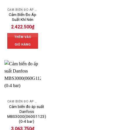
CẢM BIẾN ĐO ÁP SUẤT
Cảm Biến Đo Áp
Suất Khí Nén
2.422.500
₫
THÊM VÀO
GIỎ HÀNG
CẢM BIẾN ĐO ÁP SUẤT
Cảm biến đo áp suất
Danfoss
MBS3000(060G1123)
(0-4 bar)
3.063.750
₫