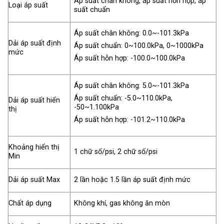
Áp suất chân không, áp suất hỗn hợp, áp
Loại áp suất
suất chuẩn
Áp suất chân không: 0.0~-101.3kPa
Dải áp suất định
Áp suất chuẩn: 0~100.0kPa, 0~1000kPa
mức
Áp suất hỗn hợp: -100.0~100.0kPa
Áp suất chân không: 5.0~-101.3kPa
Áp suất chuẩn: -5.0~110.0kPa,
Dải áp suất hiển
-50~1.100kPa
thị
Áp suất hỗn hợp: -101.2~110.0kPa
Khoảng hiển thị
1 chữ số/psi, 2 chữ số/psi
Min
Dải áp suất Max
2 lần hoặc 1.5 lần áp suất định mức
Chất áp dụng
Không khí, gas không ăn mòn