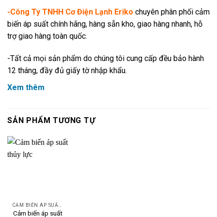
-Công Ty TNHH Cơ Điện Lạnh Eriko
chuyên phân phối cảm
biến áp suất chính hãng, hàng sẵn kho, giao hàng nhanh, hỗ
trợ giao hàng toàn quốc.
-Tất cả mọi sản phẩm do chúng tôi cung cấp đều bảo hành
12 tháng, đầy đủ giấy tờ nhập khẩu.
Xem thêm
-Hãy liên hệ cho chúng tôi ngay để được tư vấn và báo giá:
CÔNG TY TNHH CƠ ĐIỆN LẠNH ERIKO
SẢN PHẨM TƯƠNG TỰ
Địa chỉ:
Số 37-BT4-KĐT Mới Cầu Bươu-Xã Tân Triều-
Huyện Thanh Trì-TP Hà nội.
Tel:
0984666480
| MST:
0106240019
| Email:
erikovn.sg@gmail.com
VP – Kho Hàng TP HCM:
B22/2 đường Bạch Đằng,
CẢM BIẾN ÁP SUẤT DANFOSS
Cảm biến áp suất