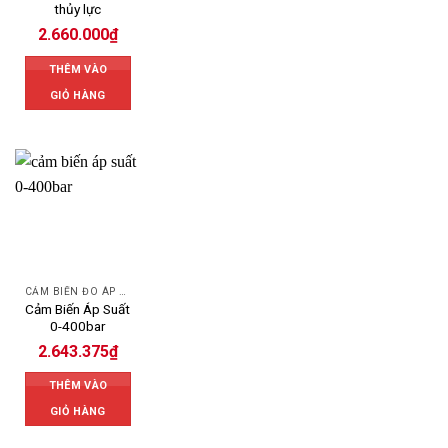
Phường 2, Quận Tân Bình, TP HCM
thủy lực
2.660.000
₫
THÊM VÀO
GIỎ HÀNG
CẢM BIẾN ĐO ÁP SUẤT
Cảm Biến Áp Suất
0-400bar
2.643.375
₫
THÊM VÀO
GIỎ HÀNG